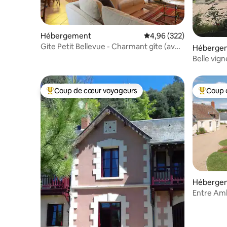
Hébergement
Évaluation moyenne sur 
4,96 (322)
Gite Petit Bellevue - Charmant gîte (avec
Héberge
clim!)
Belle vig
Coup de cœur voyageurs
Coup 
Coups de cœur voyageurs les plus appréciés
Coups de
Héberge
Entre Amb
spa privat