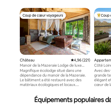
Coup de cœur voyageurs
Coup 
Coup de cœur voyageurs
Coups de
Château
Évaluation moyenne sur
4,96 (221)
Apparte
Manoir de la Mazeraie Lodge de luxe
Côté Loire
Loire Valley
Loire
Magnifique écolodge situé dans une
Avec des 
dépendance du manoir de la Mazeraie.
grande ter
Le bâtiment a été restauré avec des
élégant et
matériaux écologiques et locaux.
cœur de la 
L'ameublement intérieur très luxueux et
d'Amboise. L'emplacement, niché
la vue incroyable vous feront vivre une
le Château
Équipements populaires da
expérience unique. Le manoir
privilégié. Dînez en terrasse et profite
idéalement situé aux portes de Tours et
des magni
près des différents axes autoroutiers
Loire ! C'