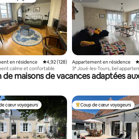
 cœur voyageurs
Superhôte
 la base de 119 commentaires : 4,93 sur 5
ent en résidence
Évaluation moyenne sur la base de 128 comme
4,92 (128)
Appartement en résidence
É
ent calme et confortable
3* Joué-les-Tours, bel appart
 de maisons de vacances adaptées aux
lumineux classé
de cœur voyageurs
Coup de cœur voyageurs
 cœur voyageurs les plus appréciés
Coups de cœur voyageurs les p