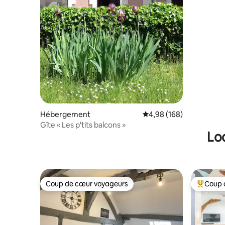
Hébergement
Évaluation moyenne sur 
4,98 (168)
Gîte « Les p'tits balcons »
Lo
Coup de cœur voyageurs
Coup 
Coup de cœur voyageurs
Coups de