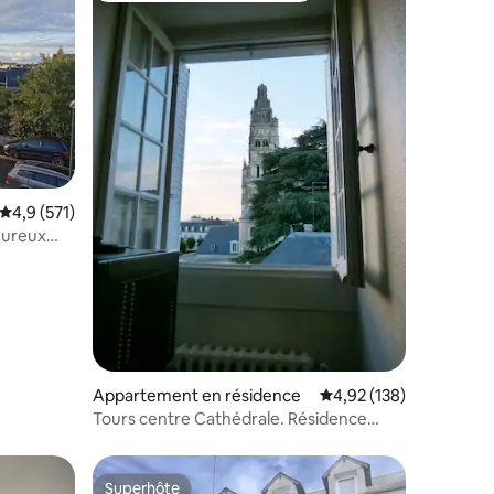
ntaires : 4,85 sur 5
Évaluation moyenne sur la base de 571 commentaires : 4,9 sur 5
4,9 (571)
eureux
Appartement en résidence
Évaluation moyenne sur
4,92 (138)
Tours centre Cathédrale. Résidence
calme. Garage.
Superhôte