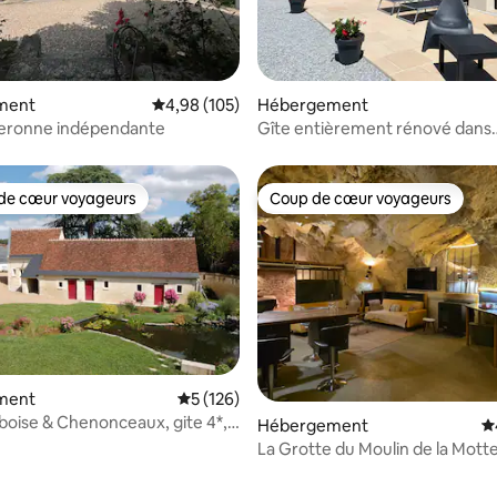
la base de 322 commentaires : 4,96 sur 5
ment
Évaluation moyenne sur la base de 105 commen
4,98 (105)
Hébergement
neronne indépendante
Gîte entièrement rénové dans
anciennes écuries
de cœur voyageurs
Coup de cœur voyageurs
 cœur voyageurs les plus appréciés
Coup de cœur voyageurs
ment
Évaluation moyenne sur la base de 126 co
5 (126)
oise & Chenonceaux, gite 4*,
Hébergement
É
if
La Grotte du Moulin de la Mott