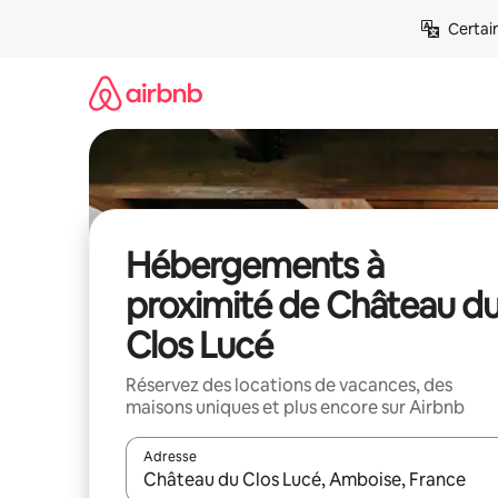
Aller
Certai
directement
au
contenu
Hébergements à
proximité de Château d
Clos Lucé
Réservez des locations de vacances, des
maisons uniques et plus encore sur Airbnb
Adresse
Lorsque les résultats s'affichent, utilisez les flèc