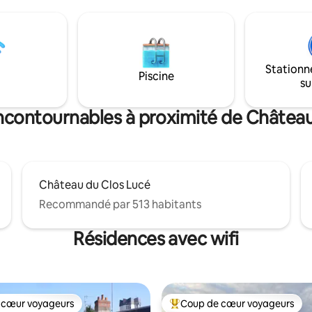
un séjour chaleureux avec cuis
s commodités que cette belle
équipée et le Wi-Fi haut débit. 
ffrir - d'excellents restaurants,
fait à pied : monuments, restau
afés et boutiques, ainsi que
commerces et promenades ligé
re marché.
L'adresse idéale pour profiter d
Stationn
Loire en famille ou entre amis.
Piscine
su
incontournables à proximité de Châtea
Château du Clos Lucé
Recommandé par 513 habitants
Résidences avec wifi
 cœur voyageurs
Coup de cœur voyageurs
 cœur voyageurs
Coups de cœur voyageurs les p