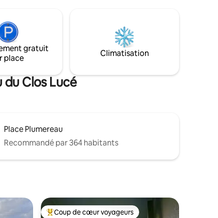
plaisir de vous accueillir ..
ine
Tout se
rants,
riennes.
u Val de
ement gratuit
Climatisation
r place
u du Clos Lucé
Place Plumereau
Recommandé par 364 habitants
Coup de cœur voyageurs
lus appréciés
Coups de cœur voyageurs les plus appréciés