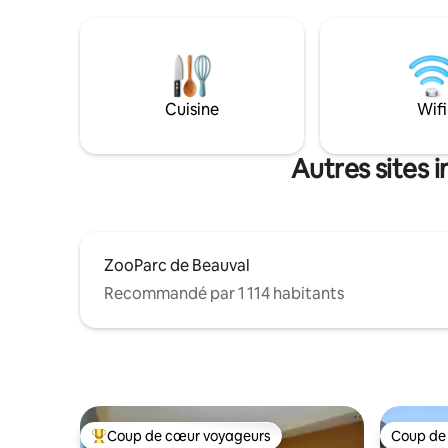
vous permettra de rayonner pour visiter
toutes le
caves et châteaux. Amoureux de la
ville a à o
nature, le coassement des grenouilles de
musées, c
mars à août et le feu de bois en hiver
son célèb
vous raviront.
Cuisine
Wifi
Autres sites 
ZooParc de Beauval
Recommandé par 1 114 habitants
Coup de cœur voyageurs
Coup de
Coups de cœur voyageurs les plus appréciés
Coup de