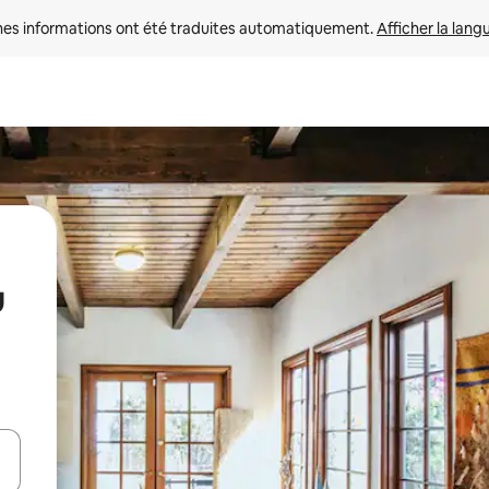
nes informations ont été traduites automatiquement. 
Afficher la lang
u
hes vers le haut et vers le bas pour les parcourir ou en appuyant et en fai