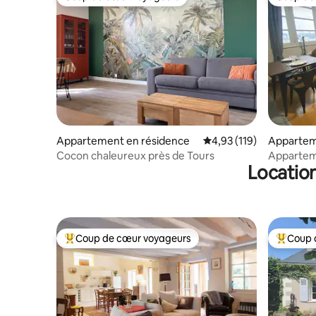
Coup de cœur voyageurs
Coup de
Appartement en résidence
Évaluation moyenne sur
4,93 (119)
Appartem
Cocon chaleureux près de Tours
Appartem
Location
Coup de cœur voyageurs
Coup 
Coups de cœur voyageurs les plus appréciés
Coups de