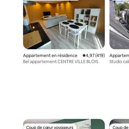
Appartement en résidence
Évaluation moyenne sur
4,97 (419)
Appartem
Bel appartement CENTRE VILLE BLOIS
Studio ca
parking p
Coup de cœur voyageurs
Coup de