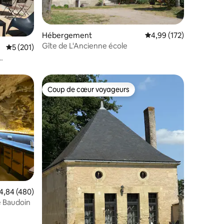
Hébergement
Évaluation moyenne sur
4,99 (172)
Gîte de L'Ancienne école
taires : 4,98 sur 5
Évaluation moyenne sur la base de 201 commentaires : 5 sur 5
5 (201)
Coup de cœur voyageurs
Coup de cœur voyageurs
mmentaires : 5 sur 5
valuation moyenne sur la base de 480 commentaires : 4,84 sur 5
4,84 (480)
e Baudoin