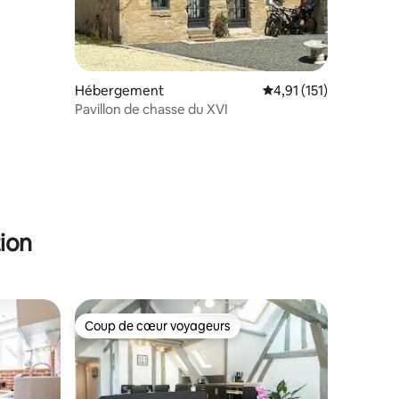
Hébergement
Évaluation moyenne su
4,91 (151)
Pavillon de chasse du XVI
ion
Coup de cœur voyageurs
Coup de cœur voyageurs