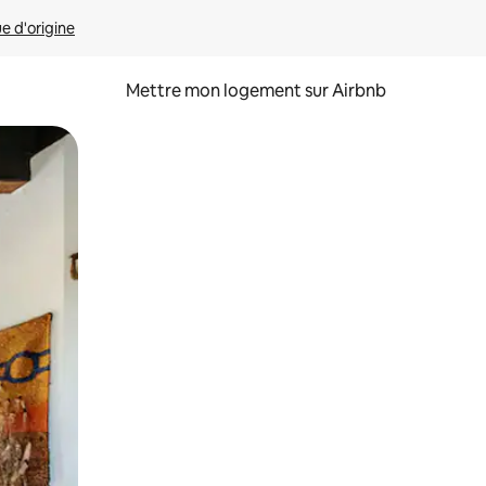
ue d'origine
Mettre mon logement sur Airbnb
sant glisser.