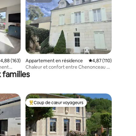
Superhôte
ntaires : 4,92 sur 5
valuation moyenne sur la base de 163 commentaires : 4,88 sur 5
4,88 (163)
Appartement en résidence
Évaluation moyenne sur
4,87 (110)
ement
Chaleur et confort entre Chenonceau et
 familles
Beauval
Coup de cœur voyageurs
lus appréciés
Coups de cœur voyageurs les plus appréciés