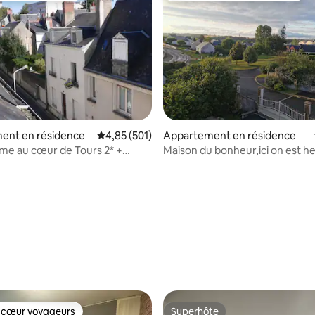
 la base de 419 commentaires : 4,97 sur 5
ent en résidence
Évaluation moyenne sur la base de 501 comme
4,85 (501)
Appartement en résidence
lme au cœur de Tours 2* +
Maison du bonheur,ici on est h
rivé
chaque jour
 cœur voyageurs
Superhôte