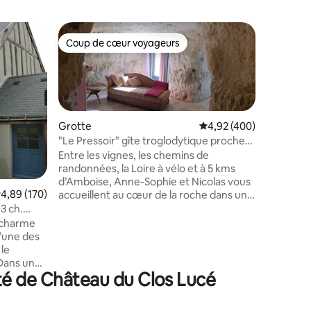
Apparte
Coup de cœur voyageurs
Coup
Coup de cœur voyageurs
Coups d
Au Pied d
Bienvenu
appartem
Tours, ju
Basilique
un héber
Grotte
Évaluation moyenne sur
4,92 (400)
idéalemen
"Le Pressoir" gîte troglodytique proche
cherchez plus ! Notre a
Amboise
Entre les vignes, les chemins de
un mélan
randonnées, la Loire à vélo et à 5 kms
taires : 4,96 sur 5
et de cha
d’Amboise, Anne-Sophie et Nicolas vous
l'emplac
valuation moyenne sur la base de 170 commentaires : 4,89 sur 5
4,89 (170)
accueillent au cœur de la roche dans un
exception
gite troglodytique centenaire rénové. «
3 ch.
la porte 
Le Pressoir » vous propose dans un cadre
 charme
cœur de 
naturel à flanc de coteau deux
l’une des
chambres, une salle de bain, cuisine et
 le
salon ouvrant sur la terrasse. La
 Dans un
température constante de la roche vous
té de Château du Clos Lucé
ié, la
offrira la fraîcheur en été (n’oubliez pas
isées,
votre gilet) et la douceur en hiver. Au
privatifs,