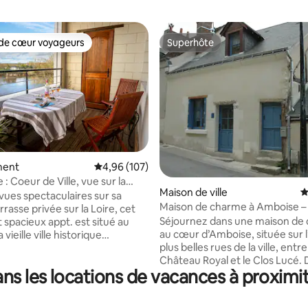
de cœur voyageurs
Superhôte
 cœur voyageurs les plus appréciés
Superhôte
 la base de 221 commentaires : 4,96 sur 5
ment
Évaluation moyenne sur la base de 107 commen
4,96 (107)
 : Coeur de Ville, vue sur la
Maison de ville
É
vues spectaculaires sur sa
Maison de charme à Amboise – 
rasse privée sur la Loire, cet
climatisées
Séjournez dans une maison de
 spacieux appt. est situé au
au cœur d’Amboise, située sur 
vieille ville historique
plus belles rues de la ville, entre
 entre
Château Royal et le Clos Lucé.
 Royal et la rivière est
ns les locations de vacances à proximi
environnement calme et privilég
z
maison offre 3 chambres climat
fiques couchers de soleil sur la
chacune avec salle d’eau et WC 
est à quelques minutes à pied de