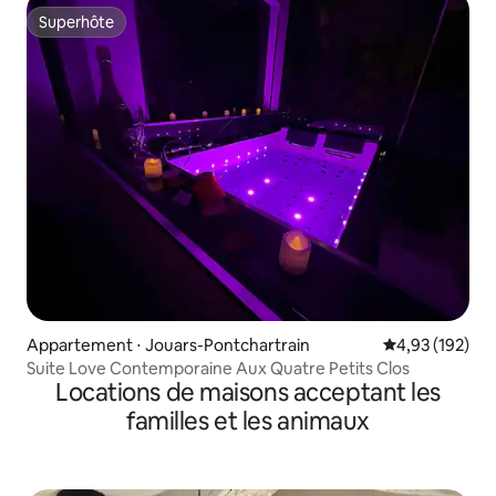
Superhôte
Superhôte
Appartement ⋅ Jouars-Pontchartrain
Évaluation moy
4,93 (192)
Suite Love Contemporaine Aux Quatre Petits Clos
Locations de maisons acceptant les
familles et les animaux