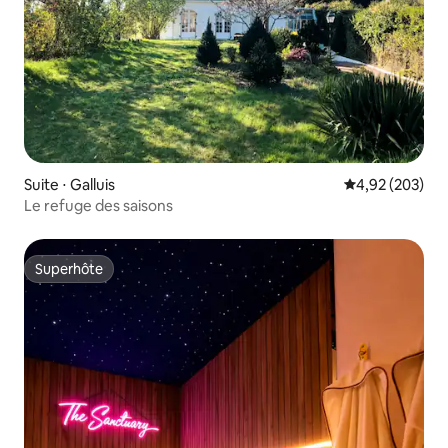
Suite ⋅ Galluis
Évaluation moy
4,92 (203)
Le refuge des saisons
Superhôte
Superhôte