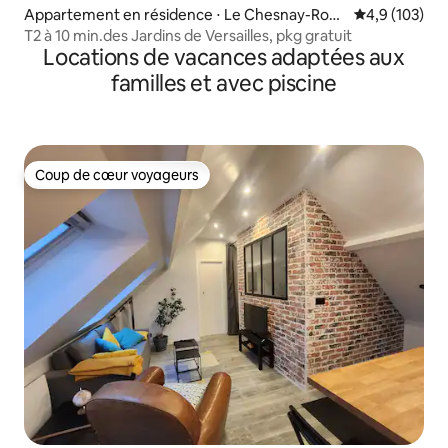
Appartement en résidence ⋅ Le Chesnay-Rocq
Évaluation mo
4,9 (103)
uencourt
T2 à 10 min.des Jardins de Versailles, pkg gratuit
Locations de vacances adaptées aux
familles et avec piscine
Coup de cœur voyageurs
Coup de cœur voyageurs