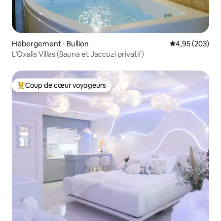
Hébergement ⋅ Bullion
Évaluation moy
4,95 (203)
L’Oxalis Villas (Sauna et Jaccuzi privatif)
Coup de cœur voyageurs
Coups de cœur voyageurs les plus appréciés