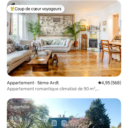
Coup de cœur voyageurs
Coups de cœur voyageurs les plus appréciés
Appartement ⋅ 5ème Ardt
Évaluation moy
4,95 (568)
Appartement romantique climatisé de 90 m²,
2 chambres/2 salles de bain/6 personnes, près de Notre-
Dame
Superhôte
Superhôte