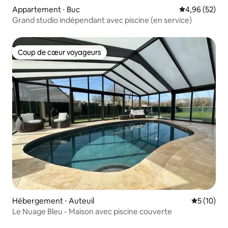
Appartement ⋅ Buc
Évaluation mo
4,96 (52)
Grand studio indépendant avec piscine (en service)
Coup de cœur voyageurs
Coup de cœur voyageurs
Hébergement ⋅ Auteuil
Évaluation
5 (10)
Le Nuage Bleu - Maison avec piscine couverte