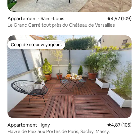
Appartement ⋅ Saint-Louis
Évaluation moy
4,97 (109)
Le Grand Carré tout près du Château de Versailles
Coup de cœur voyageurs
Coup de cœur voyageurs
Appartement ⋅ Igny
Évaluation moy
4,87 (105)
Havre de Paix aux Portes de Paris, Saclay, Massy.