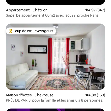
Appartement ⋅ Châtillon
Évaluation moy
4,97 (347)
Superbe appartement 60m2 avec jacuzzi proche Paris
Coup de cœur voyageurs
Coups de cœur voyageurs les plus appréciés
Maison d'hôtes ⋅ Chevreuse
Évaluation moy
4,88 (163)
PRÈS DE PARIS, pour la famille et les amis 6 à 8 personnes.