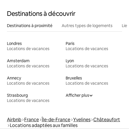
Destinations à découvrir
Destinations à proximité
Autres types de logements
Lie
Londres
Paris
Locations de vacances
Locations de vacances
Amsterdam
Lyon
Locations de vacances
Locations de vacances
Annecy
Bruxelles
Locations de vacances
Locations de vacances
Strasbourg
Afficher plus
Locations de vacances
Airbnb
France
Île-de-France
Yvelines
Châteaufort
Locations adaptées aux familles