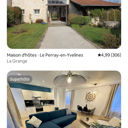
Maison d'hôtes ⋅ Le Perray-en-Yvelines
Évaluation moy
4,99 (306)
La Grange
Superhôte
Superhôte