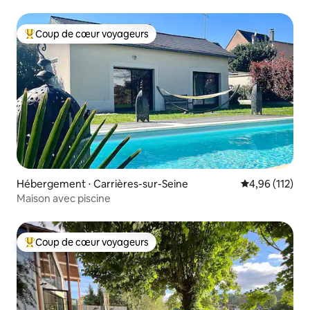
Coup de cœur voyageurs
Coups de cœur voyageurs les plus appréciés
Hébergement ⋅ Carrières-sur-Seine
Évaluation moy
4,96 (112)
Maison avec piscine
Coup de cœur voyageurs
Coups de cœur voyageurs les plus appréciés