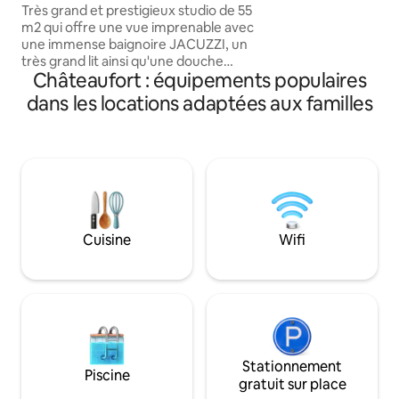
centre de PARIS !
TOTAL, du RER B, 
Très grand et prestigieux studio de 55
à 15 min EN VOITU
m2 qui offre une vue imprenable avec
Saclay (grandes éc
une immense baignoire JACUZZI, un
très grand lit ainsi qu'une douche
Châteaufort : équipements populaires
italienne. Situé dans un quartier calme et
sûr à 10 min de la célèbre avenue des
dans les locations adaptées aux familles
Champs-Élysées (centre de Paris). Je
propose pour 95 € un « FORFAIT
ROMANTIQUE » en option pour
SURPRENDRE votre moitié. Il est livré
avec des pétales de roses, des bougies
placées en forme de cœur sur le lit (un
panneau Joyeux anniversaire peut être
ajouté) et pour 175 €, il est livré avec une
Cuisine
Wifi
bonne bouteille de champagne et des
fraises ! 🌹🥂🍓
Stationnement
Piscine
gratuit sur place