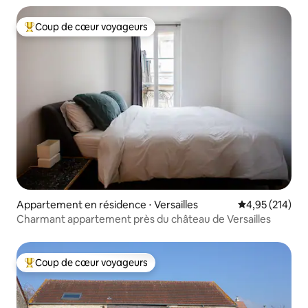
Coup de cœur voyageurs
Coups de cœur voyageurs les plus appréciés
Appartement en résidence ⋅ Versailles
Évaluation moy
4,95 (214)
Charmant appartement près du château de Versailles
Coup de cœur voyageurs
Coups de cœur voyageurs les plus appréciés