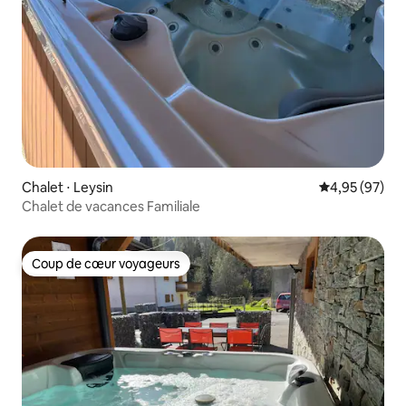
Chalet ⋅ Leysin
Évaluation mo
4,95 (97)
Chalet de vacances Familiale
Coup de cœur voyageurs
Coup de cœur voyageurs