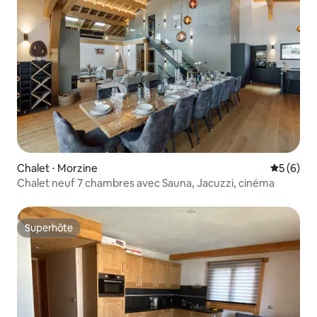
Chalet ⋅ Morzine
Évaluatio
5 (6)
Chalet neuf 7 chambres avec Sauna, Jacuzzi, cinéma
Superhôte
Superhôte