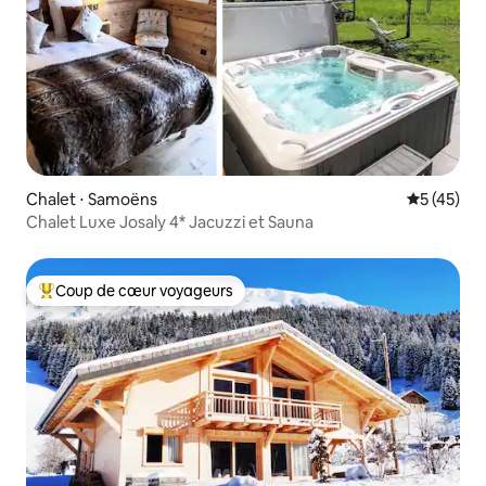
Chalet ⋅ Samoëns
Évaluation
5 (45)
Chalet Luxe Josaly 4* Jacuzzi et Sauna
Coup de cœur voyageurs
Coups de cœur voyageurs les plus appréciés