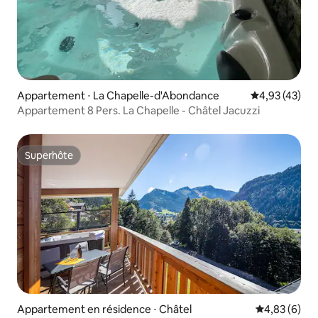
Appartement ⋅ La Chapelle-d'Abondance
Évaluation mo
4,93 (43)
Appartement 8 Pers. La Chapelle - Châtel Jacuzzi
Superhôte
Superhôte
Appartement en résidence ⋅ Châtel
Évaluation m
4,83 (6)