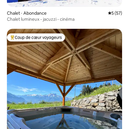
Chalet ⋅ Abondance
Évaluation
5 (57)
Chalet lumineux - jacuzzi - cinéma
Coup de cœur voyageurs
Coups de cœur voyageurs les plus appréciés