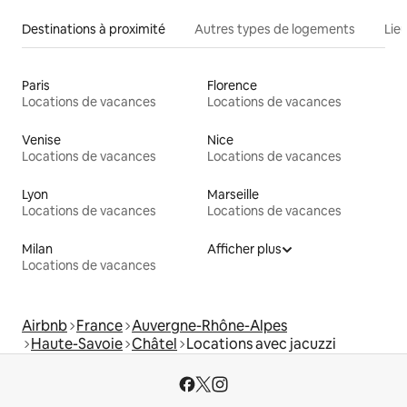
Destinations à proximité
Autres types de logements
Lie
Paris
Florence
Locations de vacances
Locations de vacances
Venise
Nice
Locations de vacances
Locations de vacances
Lyon
Marseille
Locations de vacances
Locations de vacances
Milan
Afficher plus
Locations de vacances
Airbnb
France
Auvergne-Rhône-Alpes
Haute-Savoie
Châtel
Locations avec jacuzzi