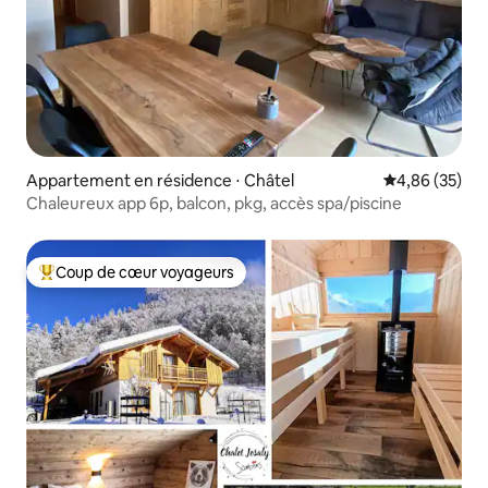
Appartement en résidence ⋅ Châtel
Évaluation mo
4,86 (35)
Chaleureux app 6p, balcon, pkg, accès spa/piscine
Coup de cœur voyageurs
Coups de cœur voyageurs les plus appréciés