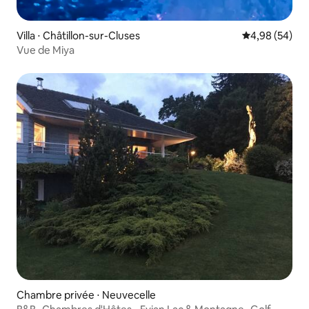
Villa ⋅ Châtillon-sur-Cluses
Évaluation mo
4,98 (54)
Vue de Miya
Chambre privée ⋅ Neuvecelle