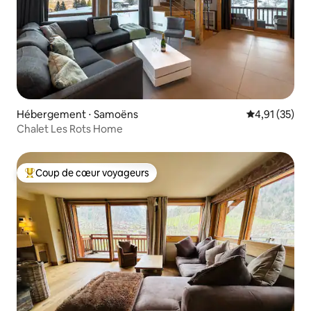
Hébergement ⋅ Samoëns
Évaluation mo
4,91 (35)
Chalet Les Rots Home
Coup de cœur voyageurs
Coups de cœur voyageurs les plus appréciés