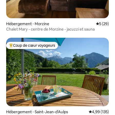
Hébergement ⋅ Morzine
Évaluation
5 (29)
Chalet Mary - centre de Morzine - jacuzzi et sauna
Coup de cœur voyageurs
Coups de cœur voyageurs les plus appréciés
Hébergement ⋅ Saint-Jean-d'Aulps
Évaluation moy
4,99 (135)