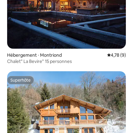
Hébergement ⋅ Montriond
Évaluation m
4,78 (9)
Chalet" La Bevire" 15 personnes
Superhôte
Superhôte