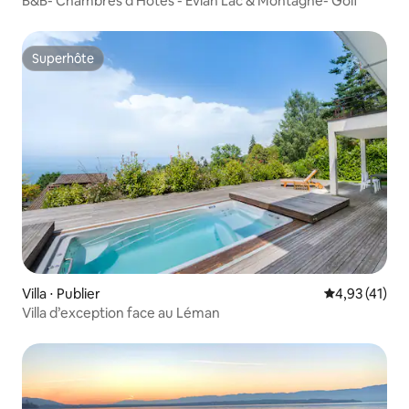
B&B- Chambres d'Hôtes - Evian Lac & Montagne- Golf
Superhôte
Superhôte
Villa ⋅ Publier
Évaluation mo
4,93 (41)
Villa d’exception face au Léman