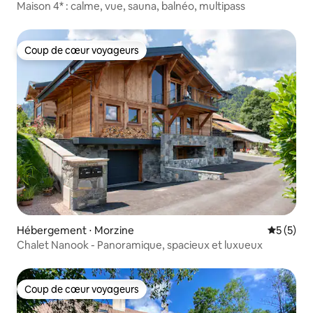
Maison 4* : calme, vue, sauna, balnéo, multipass
Coup de cœur voyageurs
Coup de cœur voyageurs
Hébergement ⋅ Morzine
Évaluatio
5 (5)
Chalet Nanook - Panoramique, spacieux et luxueux
Coup de cœur voyageurs
Coup de cœur voyageurs