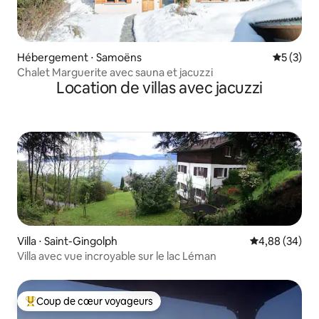
Hébergement ⋅ Samoëns
Évaluatio
5 (3)
Chalet Marguerite avec sauna et jacuzzi
Location de villas avec jacuzzi
Villa ⋅ Saint-Gingolph
Évaluation mo
4,88 (34)
Villa avec vue incroyable sur le lac Léman
Coup de cœur voyageurs
Coups de cœur voyageurs les plus appréciés