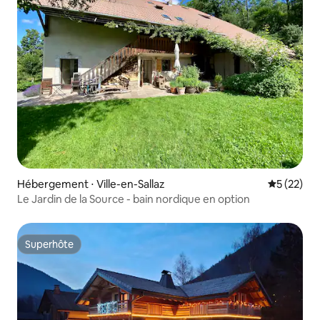
Hébergement ⋅ Ville-en-Sallaz
Évaluation
5 (22)
Le Jardin de la Source - bain nordique en option
Superhôte
Superhôte