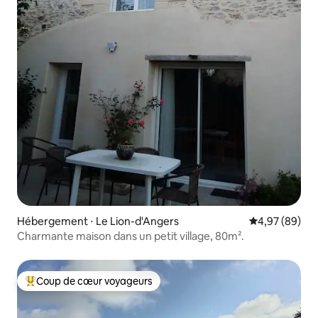
Hébergement ⋅ Le Lion-d'Angers
Évaluation mo
4,97 (89)
Charmante maison dans un petit village, 80m².
Coup de cœur voyageurs
Coups de cœur voyageurs les plus appréciés