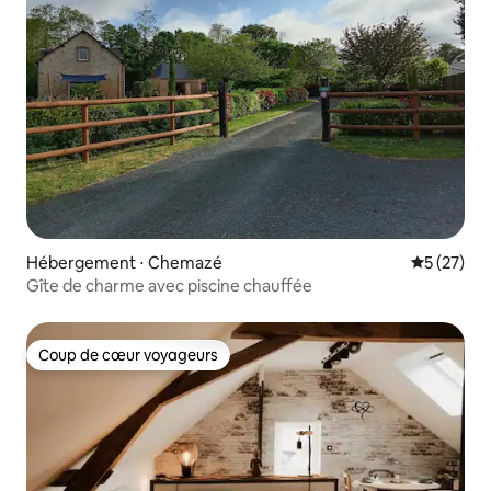
Hébergement ⋅ Chemazé
Évaluation
5 (27)
Gîte de charme avec piscine chauffée
Coup de cœur voyageurs
Coup de cœur voyageurs