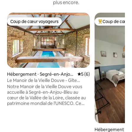
plus encore.
Coup de cœur voyageurs
Coup de cœur 
Coup de cœur voyageurs
Coups de cœur vo
Hébergement ⋅ Segré-en-Anjou
Évaluation moyenne sur la 
5 (6)
Bleu
Le Manoir de la Vieille Douve - Gîte
Bramley
Notre Manoir de la Vieille Douve vous
accueille à Segré-en-Anjou-Bleu au
cœur de la Vallée de la Loire, classée au
patrimoine mondial de l’UNESCO. Ce
véritable havre de paix sera le refuge
idéal pour tous, intimiste pour les
amoureux en quête de ressourcement,
chaleureux et festif pour y partager des
Hébergement ⋅ Pr
moments inoubliables en famille ou