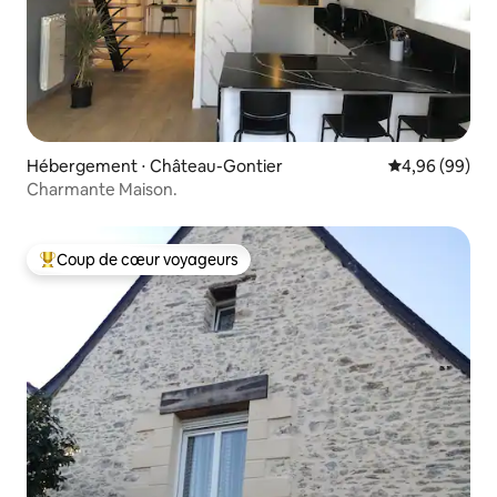
Hébergement ⋅ Château-Gontier
Évaluation mo
4,96 (99)
Charmante Maison.
Coup de cœur voyageurs
Coups de cœur voyageurs les plus appréciés