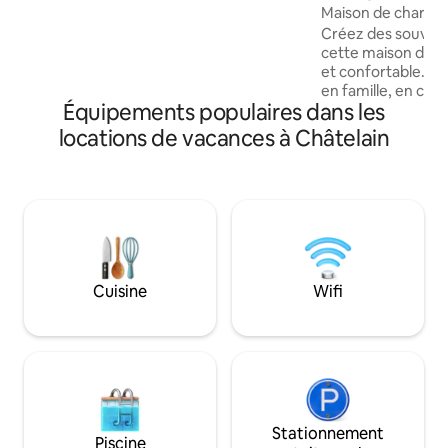
Maison de charme 
entre amis. Le manoir du XVI siècle,
Créez des souveni
entièrement restauré, allie le confort au
cette maison de c
charme des vieilles pierres et poutres
et confortable. Pa
apparentes. 3 gîtes dans une ancienne
en famille, en cou
étable.
Équipements populaires dans les
déplacement profe
est idéalement sit
locations de vacances à Châtelain
toutes commodités. 💧 Accès Bal
inclus dans le tar
en option payante
€/séjour) À 35 min du Zoo de la Flèche,
de Terra Botanica,
Saulges, 45 minute
du Mans, 10 min du
Papéa Parc
Cuisine
Wifi
Stationnement
Piscine