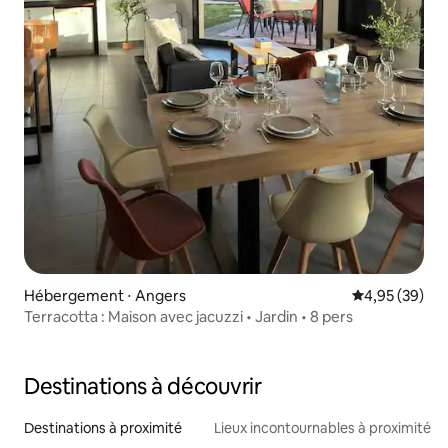
Hébergement ⋅ Angers
Évaluation mo
4,95 (39)
Terracotta : Maison avec jacuzzi • Jardin • 8 pers
Destinations à découvrir
Destinations à proximité
Lieux incontournables à proximité