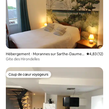
Hébergement ⋅ Morannes sur Sarthe-Daumer
Évaluation mo
4,83 (12)
ay
Gite des Hirondelles
Coup de cœur voyageurs
Coup de cœur voyageurs