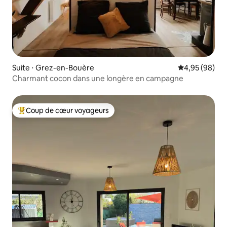
Suite ⋅ Grez-en-Bouère
Évaluation mo
4,95 (98)
Charmant cocon dans une longère en campagne
Coup de cœur voyageurs
Coups de cœur voyageurs les plus appréciés