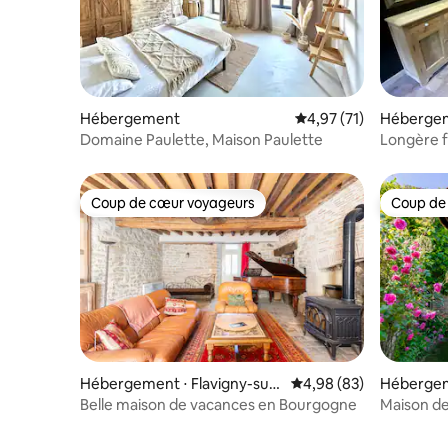
Hébergement
Évaluation moyenne su
4,97 (71)
Héberge
Domaine Paulette, Maison Paulette
Longère f
Morvan 
Coup de cœur voyageurs
Coup de
Coup de cœur voyageurs
Coup de
Hébergement ⋅ Flavigny-sur-
Évaluation moyenne sur
4,98 (83)
Héberge
Ozerain
Belle maison de vacances en Bourgogne
Maison d
Coquelico