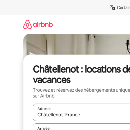
Aller
Certai
directement
au
contenu
Châtellenot : locations d
vacances
Trouvez et réservez des hébergements uniqu
sur Airbnb
Adresse
Lorsque les résultats s'affichent, utilisez les flèc
Arrivée