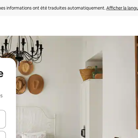
nes informations ont été traduites automatiquement. 
Afficher la lang
e
es
hes vers le haut et vers le bas pour les parcourir ou en appuyant et en fai