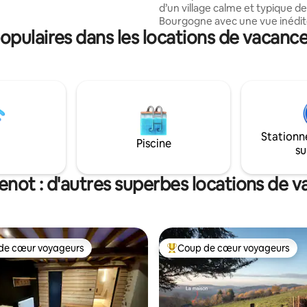
on clos et parking privé.
d’un village calme et typique de
équipé de la fibre
Bourgogne avec une vue inédit
pulaires dans les locations de vacance
abbaye cistercienne et une égl
classées aux monuments histor
Vous apprécierez la beauté de l
l'authenticité, mais vous allez
aimer profiter du confort afin 
un moment inoubliable avec vot
Cabane vous amène dans une
atmosphère vintage avec la vai
Stationn
mémère Esther, le panier de pap
Piscine
su
enot : d'autres superbes locations de 
de cœur voyageurs
Coup de cœur voyageurs
 cœur voyageurs les plus appréciés
Coups de cœur voyageurs les p