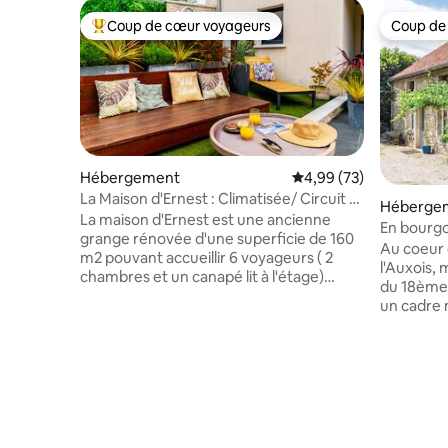
Coup de cœur voyageurs
Coup de
Coups de cœur voyageurs les plus appréciés
Coup de
Hébergement
Évaluation moyenne sur
4,99 (73)
La Maison d'Ernest : Climatisée/ Circuit /
Héberge
Piscine
La maison d'Ernest est une ancienne
En bourgo
grange rénovée d'une superficie de 160
Au coeur d
m2 pouvant accueillir 6 voyageurs ( 2
l'Auxois,
chambres et un canapé lit à l'étage)
du 18ème 
Partenaire du Circuit Dijon Prenois situé à
un cadre naturel, le
2 minutes ou 20 minutes de Dijon, cette
cabrioles 
maison est l'endroit idéal pour vous
tout son 
ressourcer en famille ou entre amis.
apparente
CIRCUIT FERMÉ DE NOVEMBRE A MARS
cheminée 
N+1 Une terrasse avec une piscine hors-
nuit se co
sol privative n'attendent que vous Vos
cloisonné
voitures seront stationnées dans une
qui laisse
cour privative avec portail sécurisé.