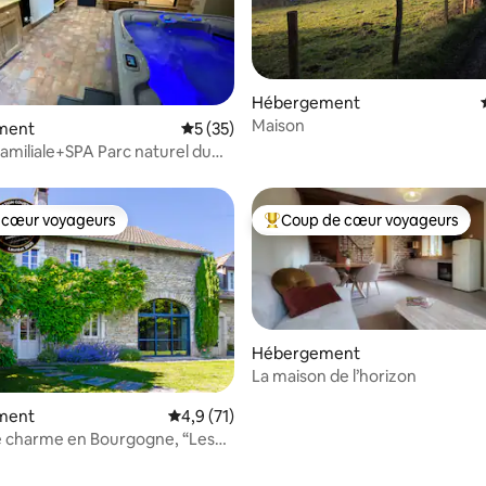
Hébergement
Maison
r la base de 71 commentaires : 4,97 sur 5
ment
Évaluation moyenne sur la base de 35 co
5 (35)
amiliale+SPA Parc naturel du
270m2
 cœur voyageurs
Coup de cœur voyageurs
 cœur voyageurs
Coups de cœur voyageurs les p
Hébergement
La maison de l’horizon
 la base de 83 commentaires : 4,98 sur 5
ment
Évaluation moyenne sur la base de 71 comm
4,9 (71)
e charme en Bourgogne, “Les
ts”