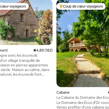
 cœur voyageurs
Coup de cœur voyageurs
 cœur voyageurs
Coups de cœur voyageurs les p
 la base de 73 commentaires : 4,99 sur 5
ment
Évaluation moyenne sur la base de 182 commen
4,89 (182)
gne avec les écureuils
'un village tranquille de
 maison en pierres apparentes
siècle. Maison au calme, dans
s écureuils font
et grignotages, elle a conservé
cachet d'antan avec ses poutres
s, ses murs en pierres et sa
Cabane
ancienne. A l'étage, l'espace
mpose de 3 parties distinctes,
La Cabane du Domaine des Ecu
es par des verrières tendances
Le Domaine des Écus d'Or vous 
nt passer la lumière. Jardin
Venez profiter d'une cabane a