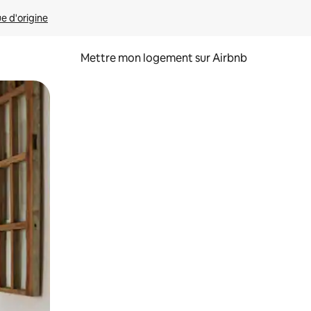
ue d'origine
Mettre mon logement sur Airbnb
sant glisser.