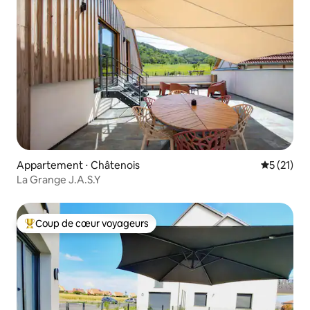
Appartement ⋅ Châtenois
Évaluation
5 (21)
La Grange J.A.S.Y
Coup de cœur voyageurs
Coups de cœur voyageurs les plus appréciés