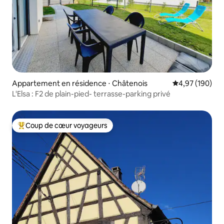
Appartement en résidence ⋅ Châtenois
Évaluation moy
4,97 (190)
L'Elsa : F2 de plain-pied- terrasse-parking privé
Coup de cœur voyageurs
Coups de cœur voyageurs les plus appréciés