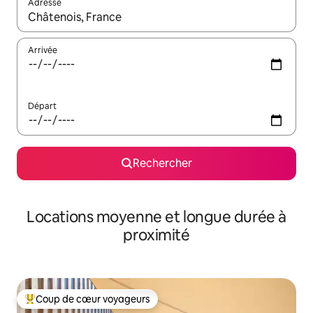
Adresse
Lorsque les résultats s'affichent, utilisez les flèches vers le hau
Arrivée
Départ
Rechercher
Locations moyenne et longue durée à
proximité
Coup de cœur voyageurs
Coups de cœur voyageurs les plus appréciés