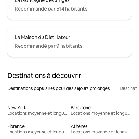
La Montagne des Singes
Recommandé par 514 habitants
La Maison du Distillateur
Recommandé par 9 habitants
Destinations à découvrir
Destinations populaires pour des séjours prolongés
Destinati
New York
Barcelone
Locations moyenne et longue durée
Locations moyenne et longue durée
Florence
Athènes
Locations moyenne et longue durée
Locations moyenne et longue durée