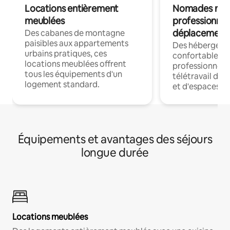
Locations entièrement
Nomades num
meublées
professionnel
déplacement
Des cabanes de montagne
paisibles aux appartements
Des hébergem
urbains pratiques, ces
confortables p
locations meublées offrent
professionnels
tous les équipements d'un
télétravail dis
logement standard.
et d'espaces de
Équipements et avantages des séjours
longue durée
Locations meublées