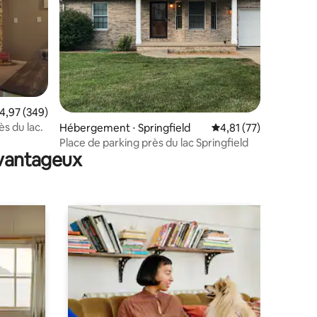
taires : 4,98 sur 5
valuation moyenne sur la base de 349 commentaires : 4,97 sur 5
4,97 (349)
ès du lac.
Hébergement ⋅ Springfield
Évaluation moyenne su
4,81 (77)
Place de parking près du lac Springfield
avantageux