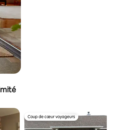
imité
Coup de cœur voyageurs
lus appréciés
Coup de cœur voyageurs