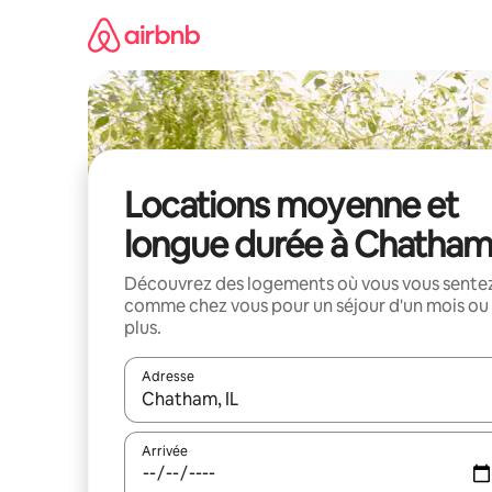
Aller
directement
au
contenu
Locations moyenne et
longue durée à Chatha
Découvrez des logements où vous vous sente
comme chez vous pour un séjour d'un mois ou
plus.
Adresse
Lorsque les résultats s'affichent, utilisez les flèc
Arrivée