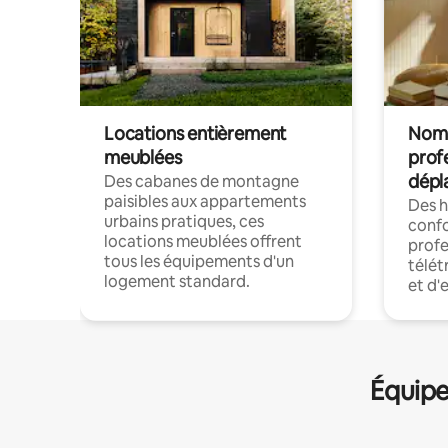
Locations entièrement
Noma
meublées
prof
dépl
Des cabanes de montagne
paisibles aux appartements
Des 
urbains pratiques, ces
confo
locations meublées offrent
profe
tous les équipements d'un
télét
logement standard.
et d'
Équipe