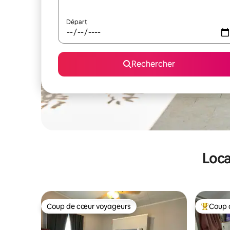
Départ
Rechercher
Loca
Coup de cœur voyageurs
Coup 
Coup de cœur voyageurs
Coups de