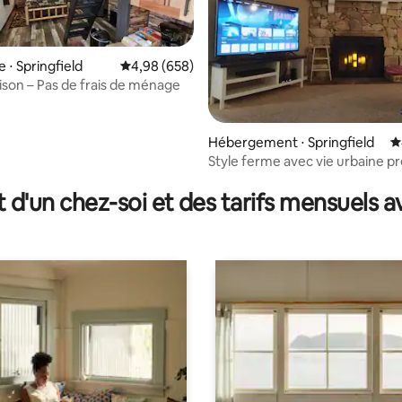
 ⋅ Springfield
Évaluation moyenne sur la base de 658 commen
4,98 (658)
son – Pas de frais de ménage
 la base de 79 commentaires : 4,94 sur 5
Hébergement ⋅ Springfield
É
Style ferme avec vie urbaine pr
t d'un chez-soi et des tarifs mensuels 