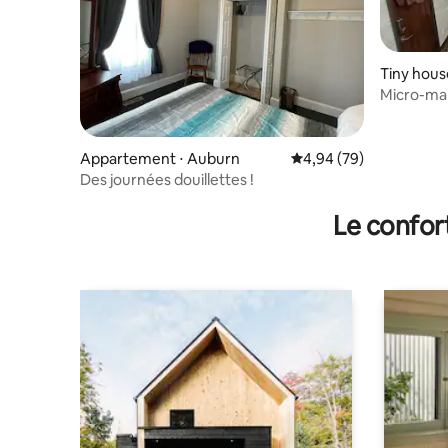
Tiny house
Micro-mai
Appartement ⋅ Auburn
Évaluation moyenne sur
4,94 (79)
Des journées douillettes !
Le confor