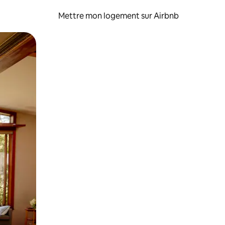
Mettre mon logement sur Airbnb
sant glisser.