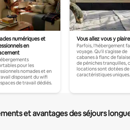
des numériques et
Vous allez vous y plaire
essionnels en
Parfois, l'hébergement fai
voyage. Qu'il s'agisse de
acement
cabanes à flanc de falais
hébergements
de péniches tranquilles, 
rtables pour les
locations sont dotées de
ssionnels nomades et en
caractéristiques uniques
ravail disposant du wifi
espaces de travail dédiés.
ments et avantages des séjours longu