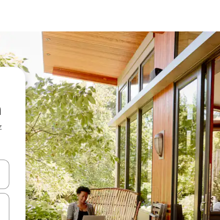
m
z
hes vers le haut et vers le bas pour les parcourir ou en appuyant et en fai