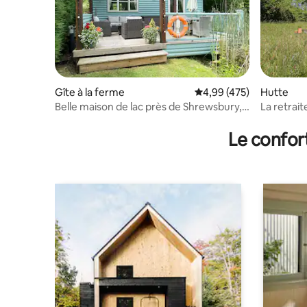
Gîte à la ferme
Évaluation moyenne sur 
4,99 (475)
Hutte
Belle maison de lac près de Shrewsbury,
La retrait
Shropshire
Le confor