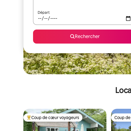
Départ
Rechercher
Loca
Coup de cœur voyageurs
Coup de
Coups de cœur voyageurs les plus appréciés
Coup de