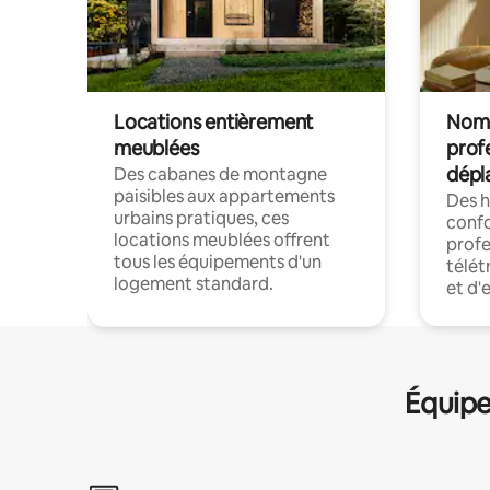
Locations entièrement
Noma
meublées
prof
dépl
Des cabanes de montagne
paisibles aux appartements
Des 
urbains pratiques, ces
confo
locations meublées offrent
profe
tous les équipements d'un
télét
logement standard.
et d'
Équipe