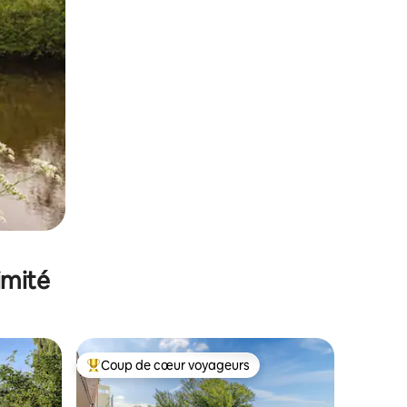
imité
Coup de cœur voyageurs
Coups de cœur voyageurs les plus appréciés