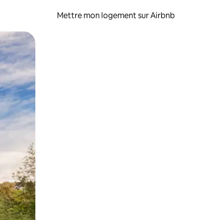
Mettre mon logement sur Airbnb
sant glisser.