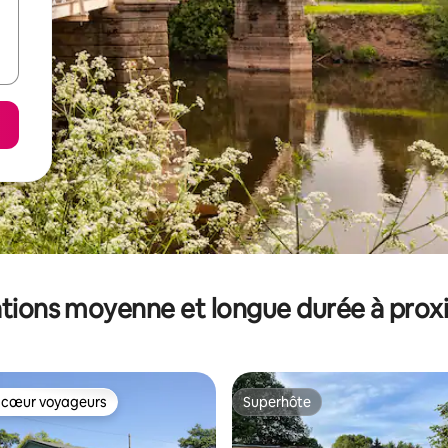
tions moyenne et longue durée à prox
 cœur voyageurs
Superhôte
 cœur voyageurs
Superhôte