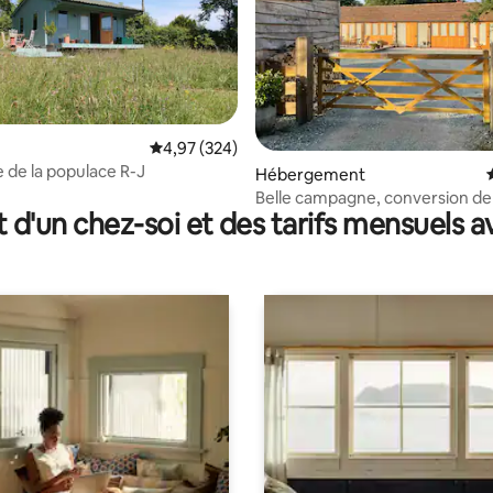
la base de 475 commentaires : 4,99 sur 5
Évaluation moyenne sur la base de 324 commen
4,97 (324)
e de la populace R-J
Hébergement
Belle campagne, conversion de
t d'un chez-soi et des tarifs mensuels 