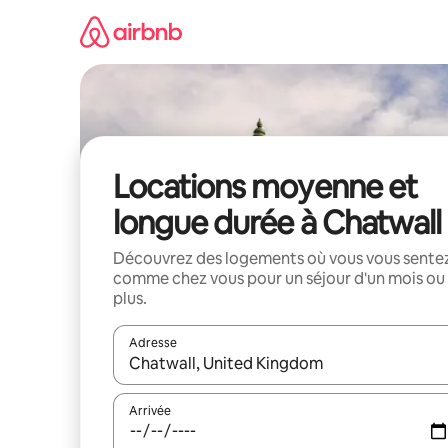
Aller
directement
au
contenu
Locations moyenne et
longue durée à Chatwall
Découvrez des logements où vous vous sente
comme chez vous pour un séjour d'un mois ou
plus.
Adresse
Lorsque les résultats s'affichent, utilisez les flèc
Arrivée