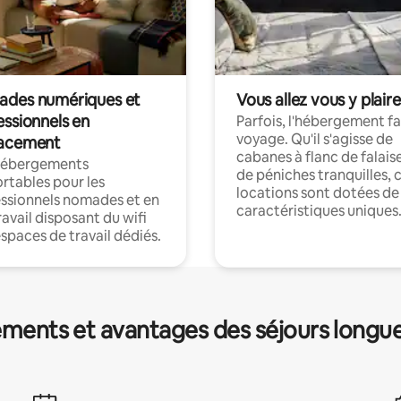
des numériques et
Vous allez vous y plaire
essionnels en
Parfois, l'hébergement fai
voyage. Qu'il s'agisse de
acement
cabanes à flanc de falais
hébergements
de péniches tranquilles, 
rtables pour les
locations sont dotées de
ssionnels nomades et en
caractéristiques uniques
ravail disposant du wifi
espaces de travail dédiés.
ments et avantages des séjours longu