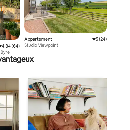
taires : 4,97 sur 5
Appartement
Évaluation moyenne
5 (24)
Studio Viewpoint
Évaluation moyenne sur la base de 64 commentaires : 4,84 sur 5
4,84 (64)
 Byre
avantageux