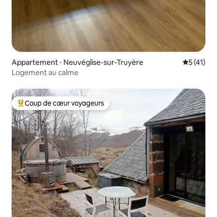
Appartement ⋅ Neuvéglise-sur-Truyère
Évaluation
5 (41)
Logement au calme
Coup de cœur voyageurs
Coups de cœur voyageurs les plus appréciés