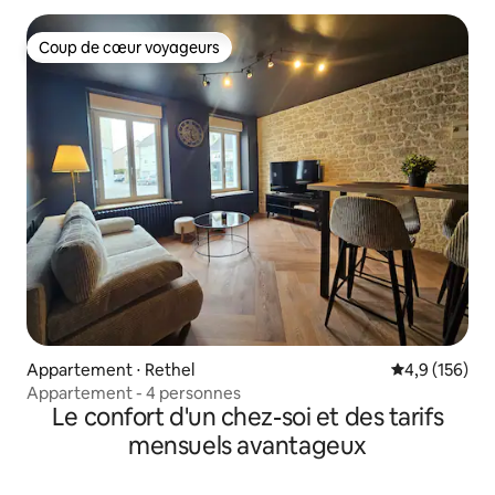
Coup de cœur voyageurs
Coup de cœur voyageurs
Appartement ⋅ Rethel
Évaluation mo
4,9 (156)
Appartement - 4 personnes
Le confort d'un chez-soi et des tarifs
mensuels avantageux