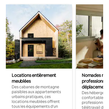
Locations entièrement
Nomades num
meublées
professionnel
déplacement
Des cabanes de montagne
paisibles aux appartements
Des hébergem
urbains pratiques, ces
confortables p
locations meublées offrent
professionnels
tous les équipements d'un
télétravail dis