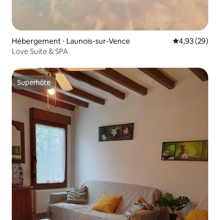
Hébergement ⋅ Launois-sur-Vence
Évaluation mo
4,93 (29)
Love Suite & SPA
Superhôte
Superhôte