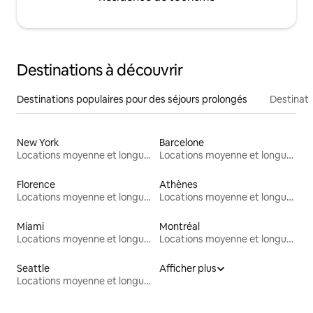
Destinations à découvrir
Destinations populaires pour des séjours prolongés
Destinati
New York
Barcelone
Locations moyenne et longue durée
Locations moyenne et longue durée
Florence
Athènes
Locations moyenne et longue durée
Locations moyenne et longue durée
Miami
Montréal
Locations moyenne et longue durée
Locations moyenne et longue durée
Seattle
Afficher plus
Locations moyenne et longue durée