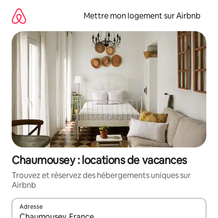
Aller
directement
Mettre mon logement sur Airbnb
au
contenu
Chaumousey : locations de vacances
Trouvez et réservez des hébergements uniques sur
Airbnb
Adresse
Lorsque les résultats s'affichent, utilisez les flèches vers le hau