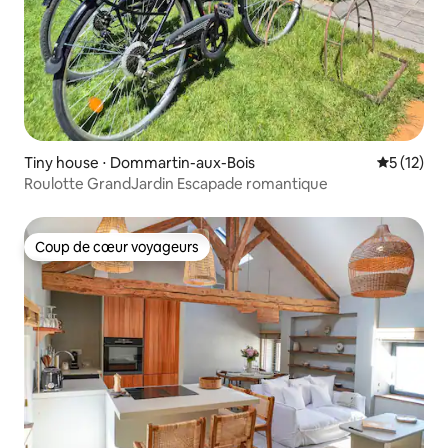
Tiny house ⋅ Dommartin-aux-Bois
Évaluation
5 (12)
Roulotte GrandJardin Escapade romantique
Coup de cœur voyageurs
Coup de cœur voyageurs