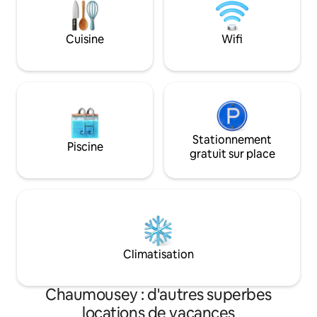
transats à disposit
et restaurant à 900 mètres. Accès
rapide Piste cyclable. Épinal à 10 min en
voiture
Cuisine
Wifi
Stationnement
Piscine
gratuit sur place
Climatisation
Chaumousey : d'autres superbes
locations de vacances