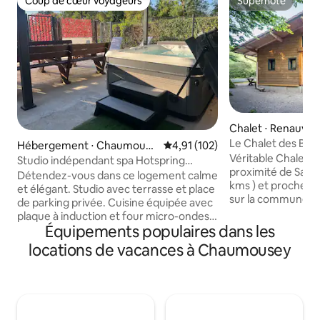
Coup de cœur voyageurs
Superhôte
Coup de cœur voyageurs
Superhôte
Chalet ⋅ Renauvoi
Le Chalet des BUC
Hébergement ⋅ Chaumouse
Évaluation moyenne sur la base 
4,91 (102)
Parking Wifi
Véritable Chalet , 
y
Studio indépendant spa Hotspring
proximité de Sanch
privatif
Détendez-vous dans ce logement calme
kms ) et proche d' Epinal ( à 7 kms ), situé
et élégant. Studio avec terrasse et place
sur la commune de
de parking privée. Cuisine équipée avec
Vosges . Vue sur la foret de
plaque à induction et four micro-ondes.
chambre , logemen
Équipements populaires dans les
Café dolce gusto Wifi TV avec Amazon
détente et dépays
prime et Molotov TV Accès spa Haut de
locations de vacances à Chaumousey
jacuzzi privatif , 2 terrasse
gamme HOTSPRING en illimité 24h/24
parking , wifi grat
7jrs/7 Peignoirs et serviettes à
randonnées , vélo ,paddle et gyropode
disposition. Accueil possible deux
en saison , pêche . Idéal pour les
adultes et un bébé (Lit parapluie sur
amoureux de la nat
demande). Lac de Bouzey , Boulangerie