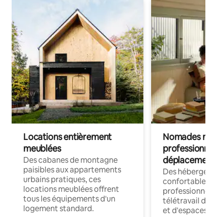
Locations entièrement
Nomades num
meublées
professionnel
déplacement
Des cabanes de montagne
paisibles aux appartements
Des hébergem
urbains pratiques, ces
confortables p
locations meublées offrent
professionnels
tous les équipements d'un
télétravail dis
logement standard.
et d'espaces de