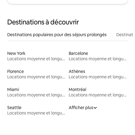
Destinations à découvrir
Destinations populaires pour des séjours prolongés
Destinati
New York
Barcelone
Locations moyenne et longue durée
Locations moyenne et longue durée
Florence
Athènes
Locations moyenne et longue durée
Locations moyenne et longue durée
Miami
Montréal
Locations moyenne et longue durée
Locations moyenne et longue durée
Seattle
Afficher plus
Locations moyenne et longue durée