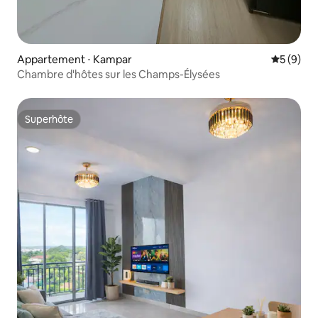
Appartement ⋅ Kampar
Évaluatio
5 (9)
Chambre d'hôtes sur les Champs-Élysées
Superhôte
Superhôte