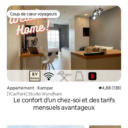
Coup de cœur voyageurs
Coup de cœur voyageurs
Appartement ⋅ Kampar
Évaluation moy
4,88 (138)
[1CarPark] Studio Wyndham
Le confort d'un chez-soi et des tarifs
mensuels avantageux