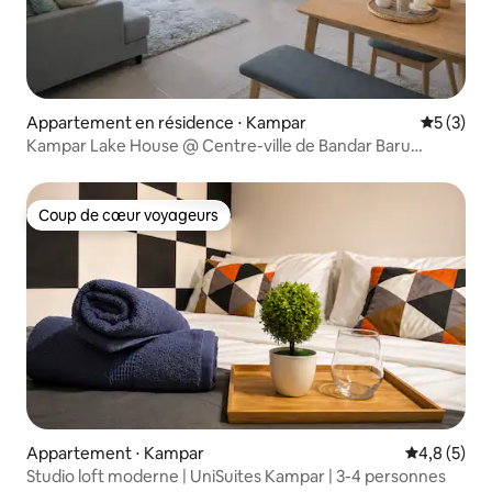
Appartement en résidence ⋅ Kampar
Évaluatio
5 (3)
Kampar Lake House @ Centre-ville de Bandar Baru
Kampar
Coup de cœur voyageurs
Coup de cœur voyageurs
Appartement ⋅ Kampar
Évaluation 
4,8 (5)
Studio loft moderne | UniSuites Kampar | 3-4 personnes