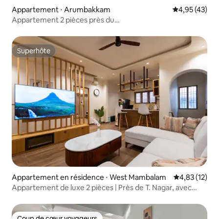
Appartement ⋅ Arumbakkam
Évaluation mo
4,95 (43)
Appartement 2 pièces près du
MGM Cancer Institute | Séjours à Mayfair
Superhôte
Superhôte
Appartement en résidence ⋅ West Mambalam
Évaluation mo
4,83 (12)
Appartement de luxe 2 pièces | Près de T. Nagar, avec
ménage
Coup de cœur voyageurs