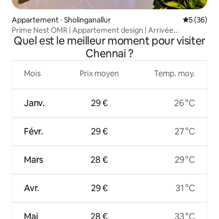
Appartement ⋅ Sholinganallur
Évaluation
5 (36)
Prime Nest OMR | Appartement design | Arrivée
Quel est le meilleur moment pour visiter
autonome
Chennai ?
Mois
Prix moyen
Temp. moy.
Janv.
29 €
26 °C
Févr.
29 €
27 °C
Mars
28 €
29 °C
Avr.
29 €
31 °C
Mai
28 €
33 °C