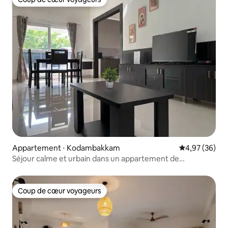
Coup de cœur voyageurs
Appartement ⋅ Kodambakkam
Évaluation mo
4,97 (36)
Séjour calme et urbain dans un appartement de
2 chambres
Coup de cœur voyageurs
Coup de cœur voyageurs