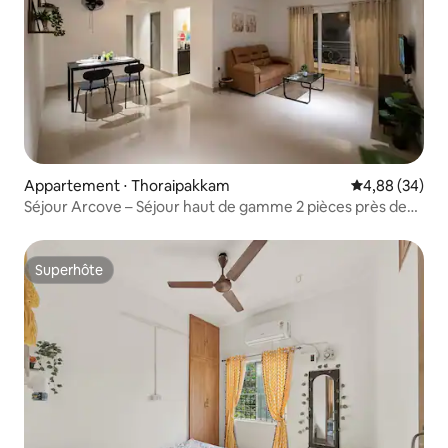
Appartement ⋅ Thoraipakkam
Évaluation mo
4,88 (34)
Séjour Arcove – Séjour haut de gamme 2 pièces près de
l'OMR, Chennai.
Superhôte
Superhôte