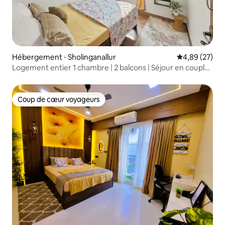
Hébergement ⋅ Sholinganallur
Évaluation mo
4,89 (27)
Logement entier 1 chambre | 2 balcons | Séjour en couple
et pour le travail – OMR
Coup de cœur voyageurs
Coup de cœur voyageurs