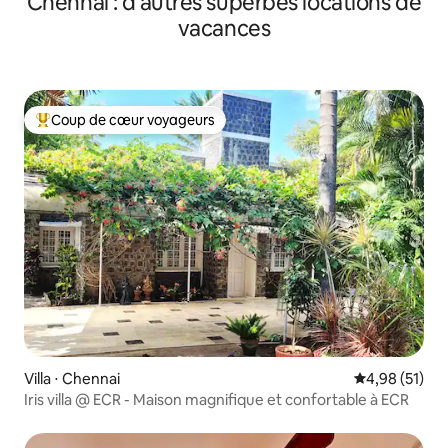
Chennai : d'autres superbes locations de
vacances
Coup de cœur voyageurs
Coups de cœur voyageurs les plus appréciés
Villa ⋅ Chennai
Évaluation mo
4,98 (51)
Iris villa @ ECR - Maison magnifique et confortable à ECR