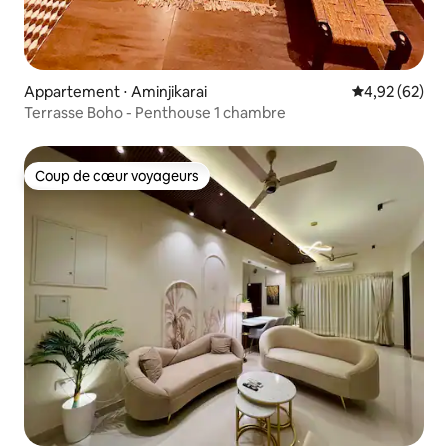
Appartement ⋅ Aminjikarai
Évaluation mo
4,92 (62)
Terrasse Boho - Penthouse 1 chambre
Coup de cœur voyageurs
Coup de cœur voyageurs