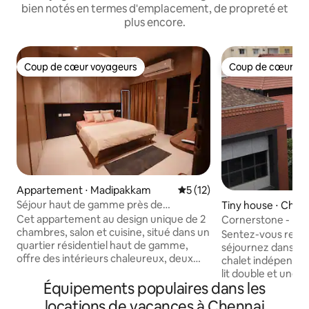
bien notés en termes d'emplacement, de propreté et
plus encore.
Coup de cœur voyageurs
Coup de cœur vo
Coup de cœur voyageurs
Coup de cœur vo
Appartement ⋅ Madipakkam
Évaluation moyenne sur la b
5 (12)
Séjour haut de gamme près de
Tiny house ⋅ Chen
l'aéroport de Chennai (en face de
Cet appartement au design unique de 2
Cornerstone - Mai
Kauvery)
chambres, salon et cuisine, situé dans un
Trinity
Sentez-vous repos
quartier résidentiel haut de gamme,
séjournez dans ce 
offre des intérieurs chaleureux, deux
chalet indépendant
salles de bain, une cuisine entièrement
lit double et une k
équipée, une connexion Wi-Fi, une
Équipements populaires dans les
garantie, car il n'e
télévision connectée, un lave-linge et un
principale. Logement au rez-de-
locations de vacances à Chennai