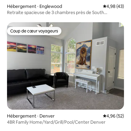
Hébergement ⋅ Englewood
Évaluation mo
4,98 (43)
Retraite spacieuse de 3 chambres près de South
Broadway et DU !
Coup de cœur voyageurs
Coup de cœur voyageurs
Hébergement ⋅ Denver
Évaluation mo
4,96 (52)
4BR Family Home/Yard/Grill/Pool/Center Denver