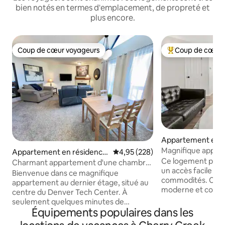
bien notés en termes d'emplacement, de propreté et
plus encore.
Coup de cœur voyageurs
Coup de cœur 
Coup de cœur voyageurs
Coups de cœur vo
Appartement en r
⋅ Greenwood Villa
Magnifique appar
Appartement en résidence
Évaluation moyenne sur la base 
4,95 (228)
chambres/2 salles 
Ce logement parfa
⋅ Greenwood Village
Charmant appartement d'une chambre
dans le DTC
un accès facile à to
à DTC - avec cuisine complète !
Bienvenue dans ce magnifique
commodités. Cet
appartement au dernier étage, situé au
moderne et confor
centre du Denver Tech Center. À
avec deux chambres
seulement quelques minutes de
deux salles de bai
Équipements populaires dans les
l'autoroute, des transports en commun,
placards. Parking g
des commerces, des restaurants