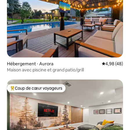
Hébergement ⋅ Aurora
Évaluation mo
4,98 (48)
Maison avec piscine et grand patio/grill
Coup de cœur voyageurs
Coups de cœur voyageurs les plus appréciés