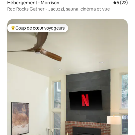
Hébergement ⋅ Morrison
Évaluation
5 (22)
Red Rocks Gather - Jacuzzi, sauna, cinéma et vue
Coup de cœur voyageurs
Coups de cœur voyageurs les plus appréciés