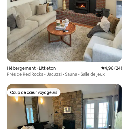
Hébergement ⋅ Littleton
Évaluation mo
4,96 (24)
Près de Red Rocks • Jacuzzi • Sauna • Salle de jeux
Coup de cœur voyageurs
Coup de cœur voyageurs