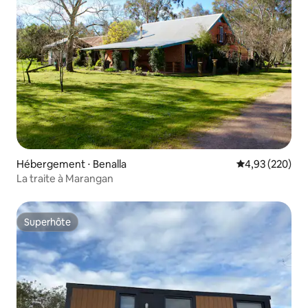
Hébergement ⋅ Benalla
Évaluation moy
4,93 (220)
La traite à Marangan
Superhôte
Superhôte