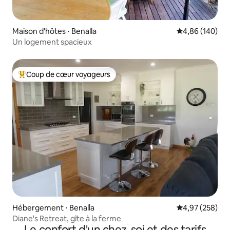
Maison d'hôtes ⋅ Benalla
Évaluation moy
4,86 (140)
Un logement spacieux
Coup de cœur voyageurs
Coups de cœur voyageurs les plus appréciés
Hébergement ⋅ Benalla
Évaluation moy
4,97 (258)
Diane's Retreat, gîte à la ferme
Le confort d'un chez-soi et des tarifs