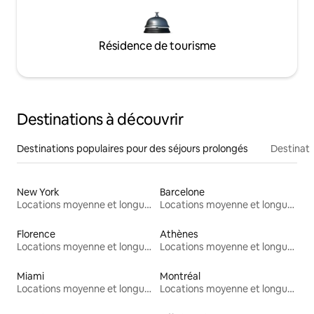
Résidence de tourisme
Destinations à découvrir
Destinations populaires pour des séjours prolongés
Destinati
New York
Barcelone
Locations moyenne et longue durée
Locations moyenne et longue durée
Florence
Athènes
Locations moyenne et longue durée
Locations moyenne et longue durée
Miami
Montréal
Locations moyenne et longue durée
Locations moyenne et longue durée