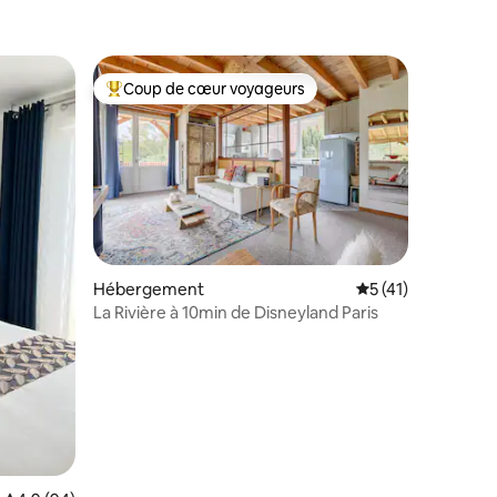
Coup de cœur voyageurs
lus appréciés
Coups de cœur voyageurs les plus appréciés
Hébergement
Évaluation moyenne
5 (41)
La Rivière à 10min de Disneyland Paris
mmentaires : 5 sur 5