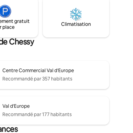
aménagée pour votre confort. 1 parking
ent de
privé et sécurisé 10€/j
ement gratuit
es au
Climatisation
r place
 élégant
 de Chessy
Centre Commercial Val d'Europe
Recommandé par 357 habitants
Val d'Europe
Recommandé par 177 habitants
cances