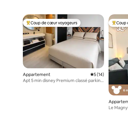
Coup de cœur voyageurs
Coup 
Coups de cœur voyageurs les plus appréciés
Coups de
Appartement
Évaluation moyenne
5 (14)
Apt 5 min disney Premium classé parking
balcon
Apparte
Le Magny
Village/T