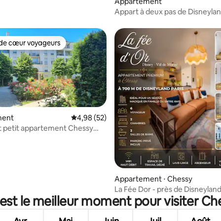
Appartement
Appart à deux pas de Disneyla
Paris/Val d’Europe
de cœur voyageurs
 cœur voyageurs les plus appréciés
ment
Évaluation moyenne sur la base de 52 commen
4,98 (52)
 petit appartement Chessy
r la base de 8 commentaires : 4,88 sur 5
Appartement ⋅ Chessy
La Fée Dor - près de Disneyland
est le meilleur moment pour visiter Ch