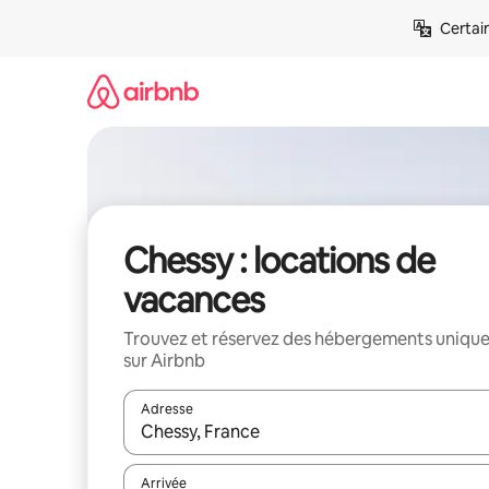
Aller
Certai
directement
au
contenu
Chessy : locations de
vacances
Trouvez et réservez des hébergements uniqu
sur Airbnb
Adresse
Lorsque les résultats s'affichent, utilisez les flèc
Arrivée