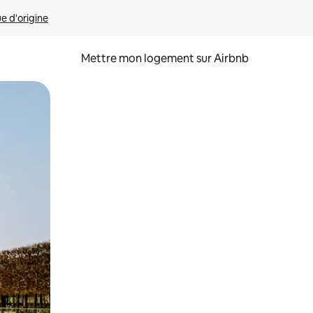
ue d'origine
Mettre mon logement sur Airbnb
sant glisser.