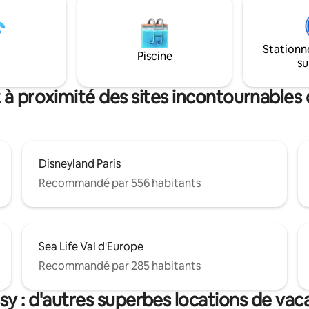
séjour romantique ou un mom
détente. Laissez-vous tenter par
l’expérience Casalova pour des
Stationn
moments de détente inoubliabl
Piscine
su
cœur d’un cadre chaleureux et
 à proximité des sites incontournables
Disneyland Paris
Recommandé par 556 habitants
Sea Life Val d'Europe
Recommandé par 285 habitants
y : d'autres superbes locations de va