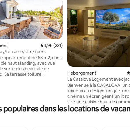
la base de 144 commentaires : 4,92 sur 5
ment
Évaluation moyenne sur la base de 231 comme
4,96 (231)
ey/terrasse/clim/7pers
ue appartement de 63 m2, dans
le haut standing, avec vue
 sur le plus beau site de
Hébergement
É
d. Sa terrasse toiture
La Casalova Logement avec jac
par un paysagiste de 26 m2 ,
grand écran
Bienvenue à la CASALOVA, un 
 vis vous offre une vue
luxueux au designs unique, un salon
elle sur le plus beau lac de
cinéma un écran géant,un lit ro
’appartement est entièrement
size,une cuisine haut de gamm
écoré et totalement équipé
populaires dans les locations de vaca
marbre, une salle de bain digne
obilier de très grande qualité
avec jacuzzi deux personnes e
es prestations haut de gamme
douche italienne. Ambiance
tion réversible Daikin dans
chaleureuse, une déco végétale
 pièces, stores motorisés, 2
prestations premium. Idéal pour un
ches,WIFI