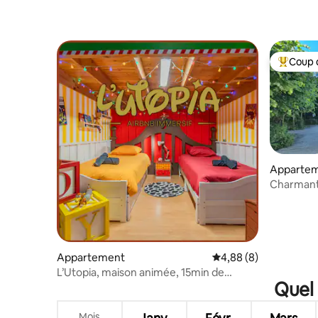
Coup 
Coups de
Apparte
Charmant
RER A
Appartement
Évaluation moyenne su
4,88 (8)
L’Utopia, maison animée, 15min de
Quel 
Disney !
Mois