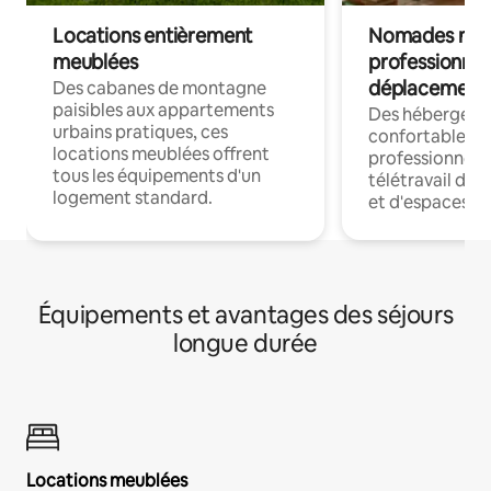
Locations entièrement
Nomades num
meublées
professionnel
déplacement
Des cabanes de montagne
paisibles aux appartements
Des hébergem
urbains pratiques, ces
confortables p
locations meublées offrent
professionnels
tous les équipements d'un
télétravail dis
logement standard.
et d'espaces de
Équipements et avantages des séjours
longue durée
Locations meublées