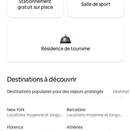
Stationnement
Salle de sport
gratuit sur place
Résidence de tourisme
Destinations à découvrir
Destinations populaires pour des séjours prolongés
Destinati
New York
Barcelone
Locations moyenne et longue durée
Locations moyenne et longue durée
Florence
Athènes