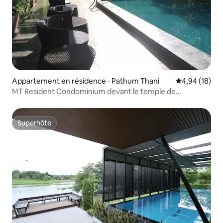
Appartement en résidence ⋅ Pathum Thani
Évaluation mo
4,94 (18)
MT Resident Condominium devant le temple de
Dhammakai dans la rue
Superhôte
Superhôte