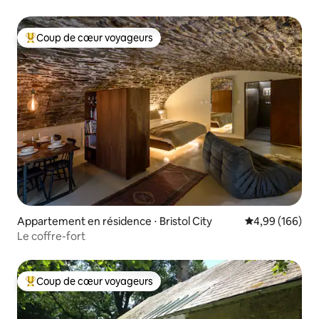
Coup de cœur voyageurs
Coups de cœur voyageurs les plus appréciés
Appartement en résidence ⋅ Bristol City
Évaluation moy
4,99 (166)
Le coffre-fort
Coup de cœur voyageurs
Coups de cœur voyageurs les plus appréciés