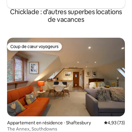
Chicklade : d'autres superbes locations
de vacances
Coup de cœur voyageurs
Coup de cœur voyageurs
Appartement en résidence ⋅ Shaftesbury
Évaluation mo
4,93 (73)
The Annex, Southdowns