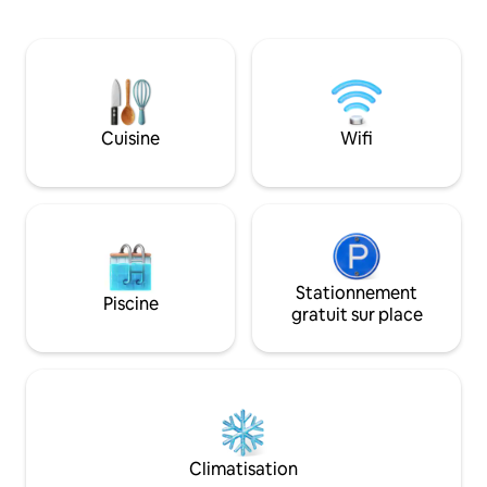
dispose d'une douche. Il n'y a PAS de
chambre avec lits
cuisine, mais il y a un coin/salle à manger
adultes (plus un lit
avec réfrigérateur, four à micro-ondes
cinquième voyageu
et bouilloire, et nous fournissons du lait,
élevés sont les bie
du café et du thé, ainsi qu'un petit-
toilette bio, peigno
déjeuner continental. Les réservations
équipée, poêle à bo
pour 2 voyageurs comprennent l'accès à
Cuisine
Wifi
jardin et belles 
une chambre double. Si vous souhaitez
directement devan
utiliser les deux chambres, veuillez
sélectionner 3 ou 4 personnes lors de la
réservation.
Stationnement
Piscine
gratuit sur place
Climatisation