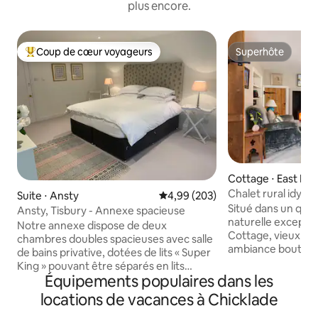
plus encore.
Coup de cœur voyageurs
Superhôte
Coups de cœur voyageurs les plus appréciés
Superhôte
Cottage ⋅ East Kn
Chalet rural idylli
Suite ⋅ Ansty
Évaluation moyenne sur la base 
4,99 (203)
Situé dans un quar
Ansty, Tisbury - Annexe spacieuse
naturelle exceptio
Notre annexe dispose de deux
Cottage, vieux de 250
chambres doubles spacieuses avec salle
ambiance boutique
de bains privative, dotées de lits « Super
imprenable. Situé
King » pouvant être séparés en lits
village près de Sha
Équipements populaires dans les
simples sur demande. L'une des salles de
Dorset. Le chalet peut accueillir quatre
bain privatives comprend une baignoire
locations de vacances à Chicklade
personnes, 1 gran
et une douche, tandis que l'autre
avec un lit super k