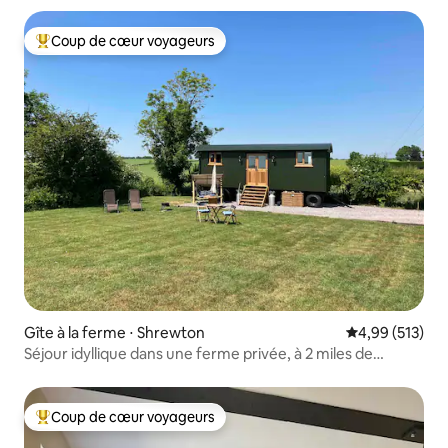
Coup de cœur voyageurs
Coups de cœur voyageurs les plus appréciés
Gîte à la ferme ⋅ Shrewton
Évaluation moy
4,99 (513)
Séjour idyllique dans une ferme privée, à 2 miles de
Stonehenge
Coup de cœur voyageurs
Coups de cœur voyageurs les plus appréciés