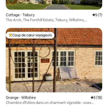
Cottage ⋅ Tisbury
Évaluatio
5 (7)
The Arch, The Fonthill Estate, Tisbury, Wiltshire,
Royaume-Uni
Coup de cœur voyageurs
Coups de cœur voyageurs les plus appréciés
Grange ⋅ Wiltshire
Évaluation
5 (18)
Chambre d'hôtes dans un charmant vignoble : vues
panoramiques et vin