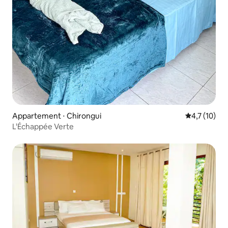
Appartement ⋅ Chirongui
Évaluation m
4,7 (10)
L'Échappée Verte