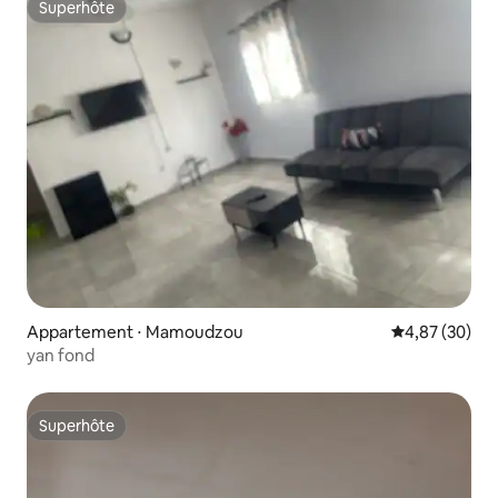
Superhôte
Superhôte
Appartement ⋅ Mamoudzou
Évaluation mo
4,87 (30)
yan fond
Superhôte
Superhôte