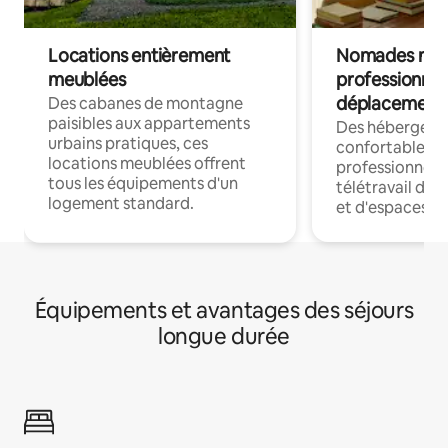
Locations entièrement
Nomades num
meublées
professionnel
déplacement
Des cabanes de montagne
paisibles aux appartements
Des hébergem
urbains pratiques, ces
confortables p
locations meublées offrent
professionnels
tous les équipements d'un
télétravail dis
logement standard.
et d'espaces de
Équipements et avantages des séjours
longue durée