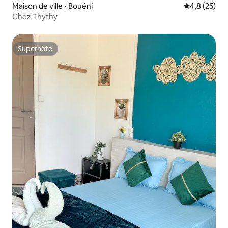
Maison de ville ⋅ Bouéni
Évaluation m
4,8 (25)
Chez Thythy
Superhôte
Superhôte