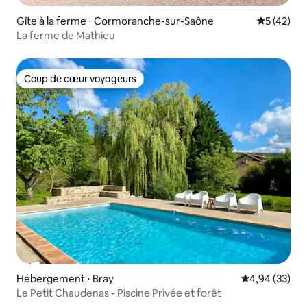
Gîte à la ferme ⋅ Cormoranche-sur-Saône
Évaluation
5 (42)
La ferme de Mathieu
Coup de cœur voyageurs
Coup de cœur voyageurs
Hébergement ⋅ Bray
Évaluation mo
4,94 (33)
Le Petit Chaudenas - Piscine Privée et forêt