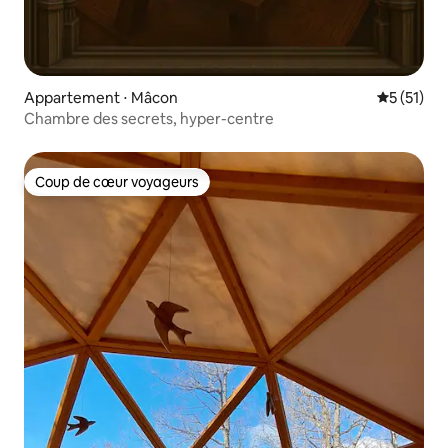
Appartement ⋅ Mâcon
Évaluation
5 (51)
Chambre des secrets, hyper-centre
Coup de cœur voyageurs
Coup de cœur voyageurs