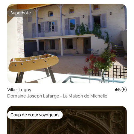
Superhôte
Superhôte
Villa ⋅ Lugny
Évaluatio
5 (5)
Domaine Joseph Lafarge - La Maison de Michelle
Coup de cœur voyageurs
Coup de cœur voyageurs