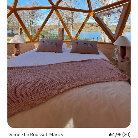
Dôme ⋅ Le Rousset-Marizy
Évaluation mo
4,95 (20)