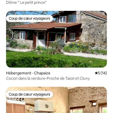
Dôme " Le petit prince"
Coup de cœur voyageurs
Coup de cœur voyageurs
Hébergement ⋅ Chapaize
Évaluation
5 (14)
Cocon dans la verdure-Proche de Taizé et Cluny
Coup de cœur voyageurs
Coup de cœur voyageurs