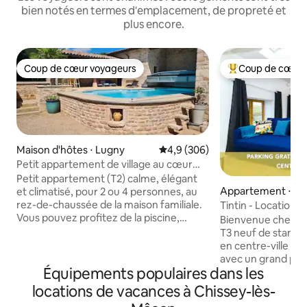
bien notés en termes d'emplacement, de propreté et
plus encore.
Coup de cœur voyageurs
Coup de cœur 
Coup de cœur voyageurs
Coups de cœur vo
Maison d'hôtes ⋅ Lugny
Évaluation moyenne sur la base
4,9 (306)
Petit appartement de village au cœur
des vignes
Petit appartement (T2) calme, élégant
Appartement ⋅ To
et climatisé, pour 2 ou 4 personnes, au
rez-de-chaussée de la maison familiale.
Tintin - Locationt
Vous pouvez profitez de la piscine,
Bienvenue chez “
partagée en semaine, du lundi au
T3 neuf de standin
vendredi, (SAUF week-end et jours
en centre-ville et
féries). A 3 minutes du village principal,
avec un grand park
avec tous les commerces, ainsi que des
Équipements populaires dans les
et sur les quais. 
bornes pour voitures électriques,et à 15
caractère, sécuris
locations de vacances à Chissey-lès-
minutes de l'A6, Mâcon ou Tournus.
proposons égalem