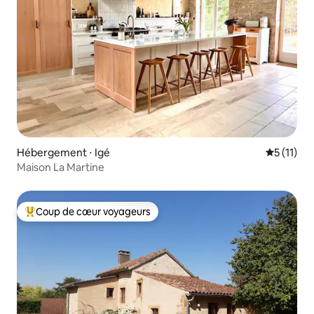
Hébergement ⋅ Igé
Évaluatio
5 (11)
Maison La Martine
Coup de cœur voyageurs
Coups de cœur voyageurs les plus appréciés