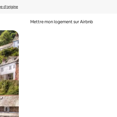
ue d'origine
Mettre mon logement sur Airbnb
sant glisser.