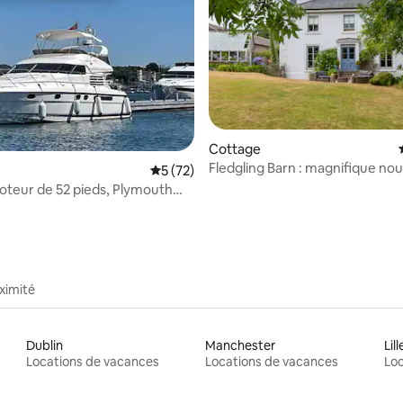
Cottage
Fledgling Barn : magnifique nou
sur la base de 95 commentaires : 5 sur 5
Évaluation moyenne sur la base de 72 co
5 (72)
maison de vacances sur la côte
oteur de 52 pieds, Plymouth
ven Marina
ximité
Dublin
Manchester
Lill
Locations de vacances
Locations de vacances
Loc