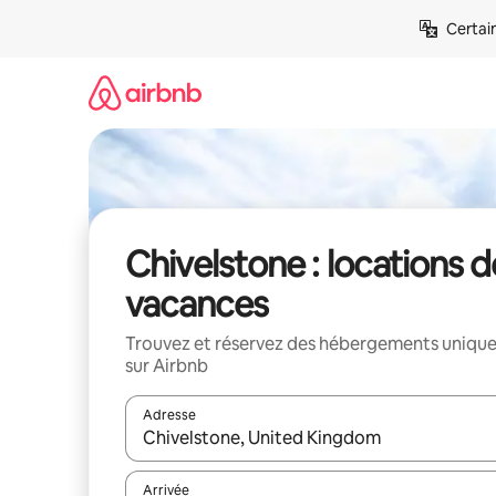
Aller
Certai
directement
au
contenu
Chivelstone : locations d
vacances
Trouvez et réservez des hébergements uniqu
sur Airbnb
Adresse
Lorsque les résultats s'affichent, utilisez les flèc
Arrivée