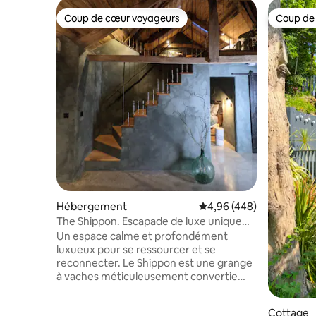
Coup de cœur voyageurs
Coup de
Coup de cœur voyageurs
Coup de
Hébergement
Évaluation moyenne sur 
4,96 (448)
The Shippon. Escapade de luxe unique
dans le sud du Devon.
Un espace calme et profondément
luxueux pour se ressourcer et se
reconnecter. Le Shippon est une grange
à vaches méticuleusement convertie
avec des sols en béton chauffé et poli,
des murs vert foncé légèrement
Cottage