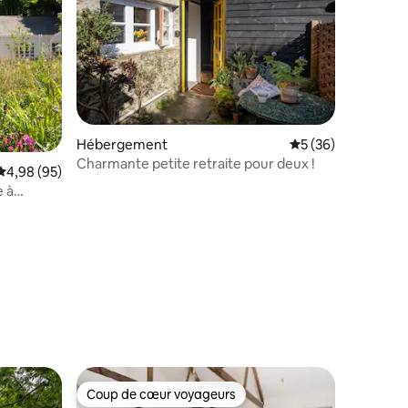
Hébergement
Évaluation moyenne
5 (36)
Charmante petite retraite pour deux !
Évaluation moyenne sur la base de 95 commentaires : 4,98 sur 5
4,98 (95)
e à
entaires : 4,6 sur 5
Coup de cœur voyageurs
lus appréciés
Coup de cœur voyageurs