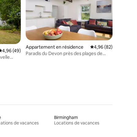
Appartement en résidence
Évaluation moyenne su
4,96 (82)
Évaluation moyenne sur la base de 49 commentaires : 4,96 sur 5
4,96 (49)
Paradis du Devon près des plages de
velle
mmentaires : 5 sur 5
South Hams. 3 chambres/6 voyageurs
e
Birmingham
ations de vacances
Locations de vacances