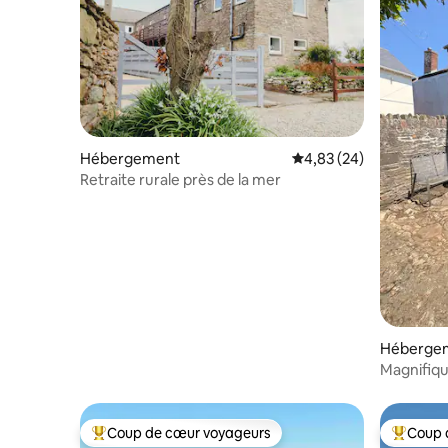
Hébergement
Évaluation moyenne sur
4,83 (24)
Retraite rurale près de la mer
Héberge
Magnifiqu
Coup de cœur voyageurs
Coup 
Coups de cœur voyageurs les plus appréciés
Coups de