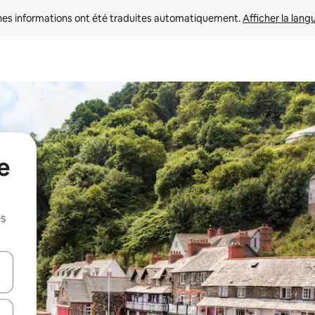
nes informations ont été traduites automatiquement. 
Afficher la lang
e
es
hes vers le haut et vers le bas pour les parcourir ou en appuyant et en fai