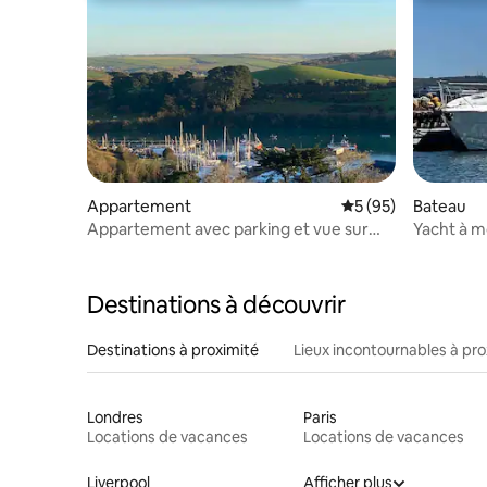
Appartement
Évaluation moyenne 
5 (95)
Bateau
Appartement avec parking et vue sur
Yacht à m
l'estuaire
Yacht Ha
Destinations à découvrir
Destinations à proximité
Lieux incontournables à pro
Londres
Paris
Locations de vacances
Locations de vacances
Liverpool
Afficher plus