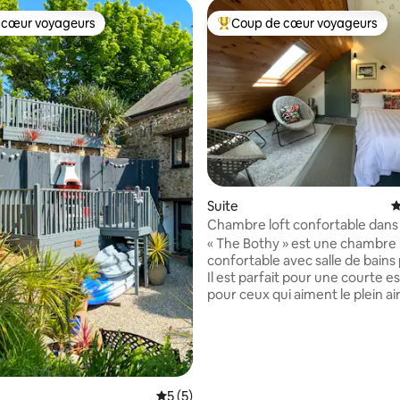
 cœur voyageurs
Coup de cœur voyageurs
 cœur voyageurs
Coups de cœur voyageurs les p
Suite
É
Chambre loft confortable dans 
Devon
« The Bothy » est une chambre 
confortable avec salle de bains 
la base de 448 commentaires : 4,96 sur 5
Il est parfait pour une courte 
pour ceux qui aiment le plein ai
sommes entourés d'une belle
avec de nombreuses promenad
grands pubs à proximité. Il est situé dans
un petit hameau près de Chillin
c'est rural, donc une voiture es
essentielle. Nous sommes à 10
Évaluation moyenne sur la base de 5 co
5 (5)