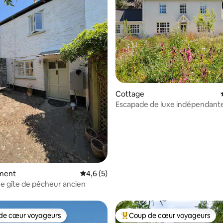
 la base de 24 commentaires : 4,83 sur 5
Cottage
Escapade de luxe indépendant
Salcombe
ment
Évaluation moyenne sur la base de 5 comm
4,6 (5)
e gîte de pêcheur ancien
de cœur voyageurs
Coup de cœur voyageurs
 cœur voyageurs les plus appréciés
Coups de cœur voyageurs les p