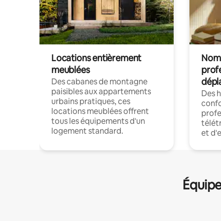
Locations entièrement
Noma
meublées
prof
dépl
Des cabanes de montagne
paisibles aux appartements
Des 
urbains pratiques, ces
confo
locations meublées offrent
profe
tous les équipements d'un
télét
logement standard.
et d'
Équipe