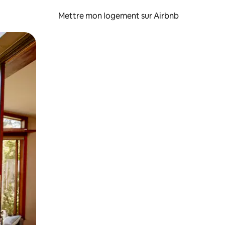
Mettre mon logement sur Airbnb
sant glisser.