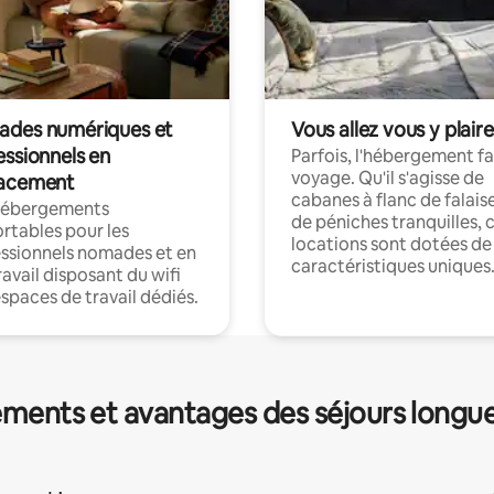
des numériques et
Vous allez vous y plaire
essionnels en
Parfois, l'hébergement fai
voyage. Qu'il s'agisse de
acement
cabanes à flanc de falais
hébergements
de péniches tranquilles, 
rtables pour les
locations sont dotées de
ssionnels nomades et en
caractéristiques uniques
ravail disposant du wifi
espaces de travail dédiés.
ments et avantages des séjours longu