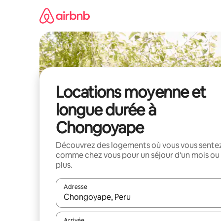
Aller
directement
au
contenu
Locations moyenne et
longue durée à
Chongoyape
Découvrez des logements où vous vous sente
comme chez vous pour un séjour d'un mois ou
plus.
Adresse
Lorsque les résultats s'affichent, utilisez les flèc
Arrivée