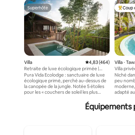
Superhôte
Coup 
Superhôte
Coups de
Villa
Évaluation moyenne sur 
4,83 (464)
Villa ⋅ Tawal, Osa
Puntaren
Retraite de luxe écologique primée |
Villa pri
Vues panoramiques
vue sur l
Pura Vida Ecolodge : sanctuaire de luxe
Niché dans
écologique primé, perché au-dessus de
peu nombr
la canopée de la jungle. Notée 5 étoiles
moderne, 
pour les « couchers de soleil les plus
adapté aux
époustouflants du Costa Rica » et sa
dont vous
« vue imprenable sur l'océan » – parfaite
de l'agita
Équipements p
pour les escapades romantiques et les
paix se t
aventures en famille. 🌿 LA SAISON
dispose d
VERTE DU COSTA RICA : La forêt
d'une pisc
tropicale est à son apogée ! Découvrez
cuisine s
des cascades luxuriantes et la faune
savourer d