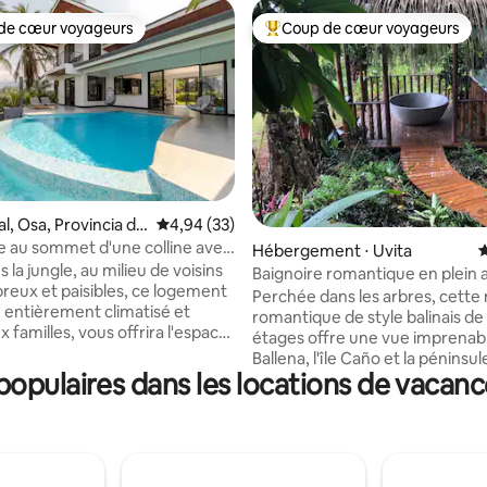
de cœur voyageurs
Coup de cœur voyageurs
 cœur voyageurs les plus appréciés
Coups de cœur voyageurs les p
la base de 464 commentaires : 4,83 sur 5
, Provincia de
Évaluation moyenne sur la base de 33 commen
4,94 (33)
as
vée au sommet d'une colline avec
Hébergement ⋅ Uvita
É
'océan et grande piscine
 la jungle, au milieu de voisins
Baignoire romantique en plein ai
eux et paisibles, ce logement
Oceanview Home Uvita
Perchée dans les arbres, cette
entièrement climatisé et
romantique de style balinais d
 familles, vous offrira l'espace
étages offre une vue imprenable
 avez besoin pour vous évader
Ballena, l'île Caño et la péninsul
tion du quotidien. Cette oasis de
opulaires dans les locations de vacanc
Détendez-vous dans le bain ex
rouve au sommet de la colline et
avec un bain chaud sous les éto
e deux suites parentales et
plongeon froid rafraîchissant 
ine aux eaux cristallines. Une
sons de la jungle. Privée mais 
pacieuse vous permet de
la ville, c'est la retraite idéale p
'incroyables plats de la région.
couples à la recherche de liens,