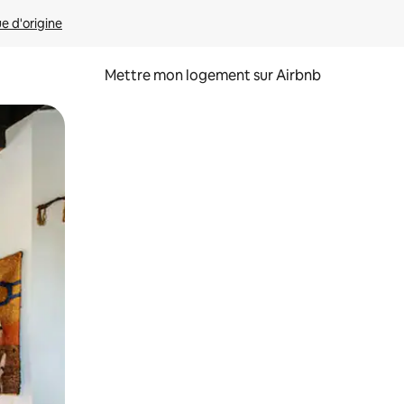
ue d'origine
Mettre mon logement sur Airbnb
sant glisser.