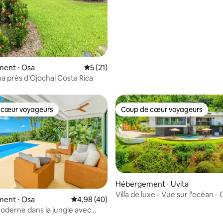
ent ⋅ Osa
Évaluation moyenne sur la base de 21 co
5 (21)
a près d'Ojochal Costa Rica
 cœur voyageurs
Coup de cœur voyageurs
 cœur voyageurs
Coup de cœur voyageurs
Hébergement ⋅ Uvita
Villa de luxe - Vue sur l'océan 
 la base de 54 commentaires : 4,93 sur 5
ent ⋅ Osa
Évaluation moyenne sur la base de 40 comme
4,98 (40)
- Climatisation - Accès facile
oderne dans la jungle avec
s | Vue panoramique sur