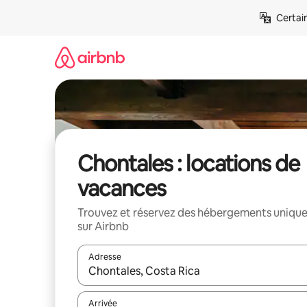
Aller
Certai
directement
au
contenu
Chontales : locations de
vacances
Trouvez et réservez des hébergements uniqu
sur Airbnb
Adresse
Lorsque les résultats s'affichent, utilisez les flèc
Arrivée