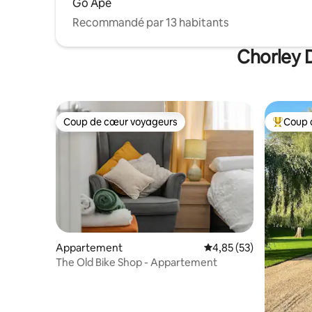
Go Ape
Recommandé par 13 habitants
Chorley D
Coup de cœur voyageurs
Coup 
Coup de cœur voyageurs
Coups de
Appartement
Évaluation moyenne su
4,85 (53)
The Old Bike Shop - Appartement