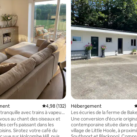
la base de 283 commentaires : 4,92 sur 5
ment
Évaluation moyenne sur la base de 132 comme
4,98 (132)
Hébergement
É
tranquille avec trains à vapeur
Les écuries de la ferme de Bak
-vous au chant des oiseaux et
Une conversion d'écurie origina
es cerfs paissant dans les
contemporaine située dans le p
isins. Sirotez votre café du
village de Little Hoole, à proxim
c vue sur Holcombe Hill, puis
Southport et Blackpool. Comp