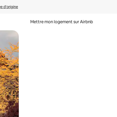
ue d'origine
Mettre mon logement sur Airbnb
sant glisser.