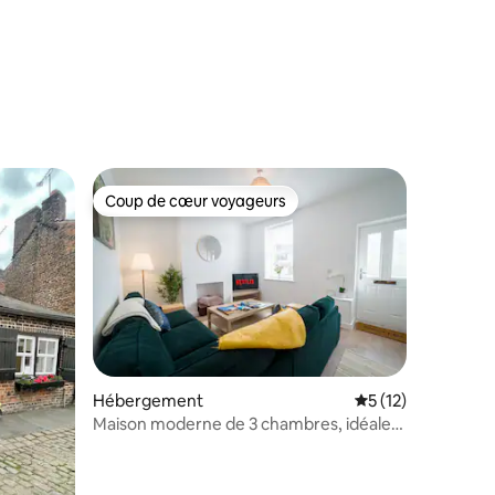
ntaires : 4,97 sur 5
Coup de cœur voyageurs
lus appréciés
Coup de cœur voyageurs
Hébergement
Évaluation moyenne
5 (12)
Maison moderne de 3 chambres, idéale
pour les familles et les professionnels en
déplacement