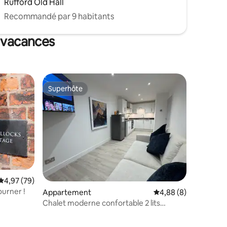
Rufford Old Hall
Recommandé par 9 habitants
e vacances
Superhôte
lus appréciés
Superhôte
Évaluation moyenne sur la base de 79 commentaires : 4,97 sur 5
4,97 (79)
ourner !
Appartement
Évaluation moyenne s
4,88 (8)
Chalet moderne confortable 2 lits
Chorley Center