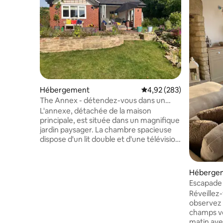
Hébergement
Évaluation moyenne sur 
4,92 (283)
The Annex - détendez-vous dans un
cadre calme et charmant.
L'annexe, détachée de la maison
principale, est située dans un magnifique
jardin paysager. La chambre spacieuse
dispose d'un lit double et d'une télévision
connectée (vous aurez accès à Sky,
Netflix, Apple+, Paramount). La salle de
bain est équipée d'une douche à
Héberge
l'italienne. Le salon séparé dispose d'une
Escapade 
table à manger, d'un canapé et d'un petit
et cerfs
Réveillez
réfrigérateur. Des installations de
observez l
fabrication de thé et de café, des
champs vo
couverts et de la vaisselle (pour les plats
matin ave