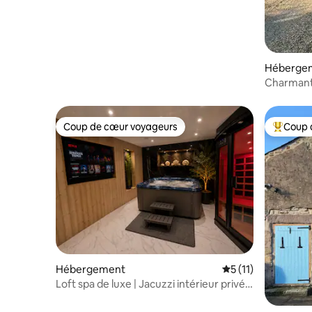
Héberge
Charmant 
Parbold
Coup de cœur voyageurs
Coup 
Coup de cœur voyageurs
Coups de
Hébergement
Évaluation moyenne
5 (11)
Loft spa de luxe | Jacuzzi intérieur privé
et sauna