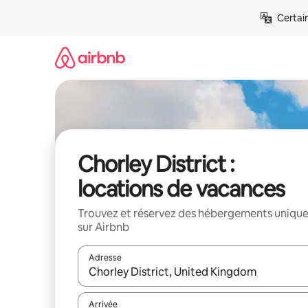
Aller
Certai
directement
au
contenu
Chorley District :
locations de vacances
Trouvez et réservez des hébergements uniqu
sur Airbnb
Adresse
Lorsque les résultats s'affichent, utilisez les flèc
Arrivée