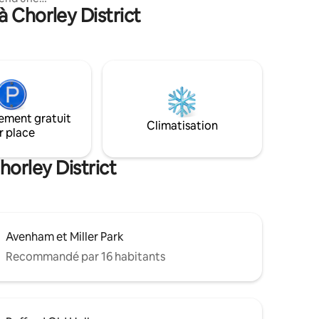
 Chorley District
 de bain,
parfait entre détente et aventure grâce
tué dans le
à cet emplacement central pratique.
ale, à
ubs et des
our
 d'une
un accueil
e, garez
ement gratuit
sseyez-
Climatisation
r place
ez de
 VEUILLEZ
 DE
horley District
Avenham et Miller Park
Recommandé par 16 habitants