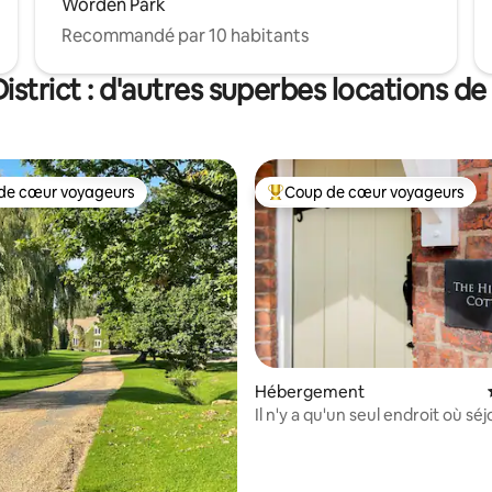
Worden Park
Recommandé par 10 habitants
istrict : d'autres superbes locations d
de cœur voyageurs
Coup de cœur voyageurs
 cœur voyageurs les plus appréciés
Coups de cœur voyageurs les p
r la base de 53 commentaires : 4,85 sur 5
Hébergement
Il n'y a qu'un seul endroit où séj