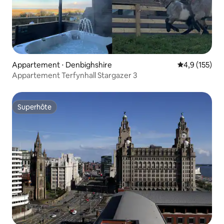
Appartement ⋅ Denbighshire
Évaluation mo
4,9 (155)
Appartement Terfynhall Stargazer 3
Superhôte
Superhôte