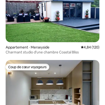
Appartement ⋅ Merseyside
Évaluation moy
4,84 (120)
Charmant studio d'une chambre Coastal Bliss
Coup de cœur voyageurs
Coup de cœur voyageurs