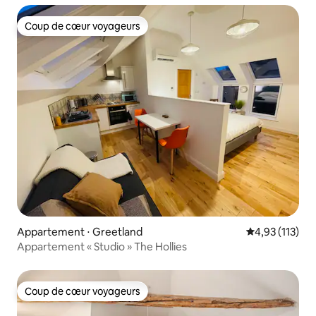
Coup de cœur voyageurs
Coup de cœur voyageurs
Appartement ⋅ Greetland
Évaluation moy
4,93 (113)
Appartement « Studio » The Hollies
Coup de cœur voyageurs
Coup de cœur voyageurs