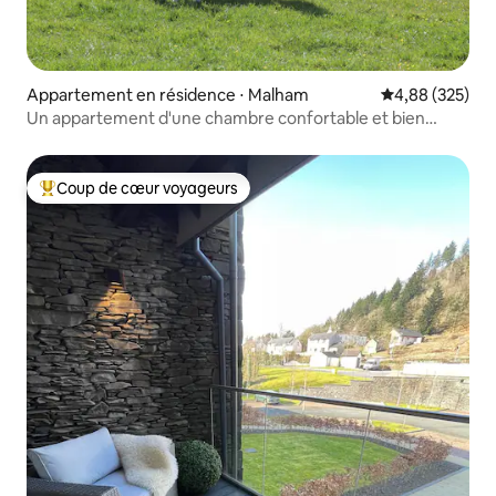
Appartement en résidence ⋅ Malham
Évaluation moy
4,88 (325)
Un appartement d'une chambre confortable et bien
aménagé
Coup de cœur voyageurs
Coups de cœur voyageurs les plus appréciés