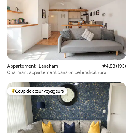
Appartement ⋅ Laneham
Évaluation moy
4,88 (193)
Charmant appartement dans un bel endroit rural
Coup de cœur voyageurs
Coups de cœur voyageurs les plus appréciés