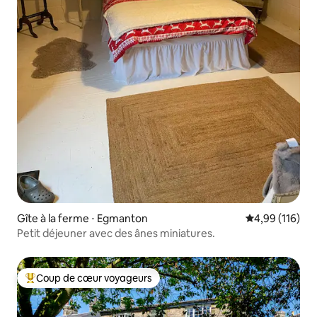
Gîte à la ferme ⋅ Egmanton
Évaluation moy
4,99 (116)
Petit déjeuner avec des ânes miniatures.
Coup de cœur voyageurs
Coups de cœur voyageurs les plus appréciés