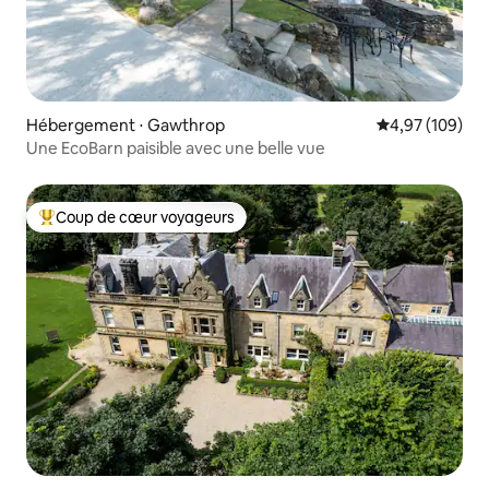
Hébergement ⋅ Gawthrop
Évaluation moy
4,97 (109)
Une EcoBarn paisible avec une belle vue
Coup de cœur voyageurs
Coups de cœur voyageurs les plus appréciés