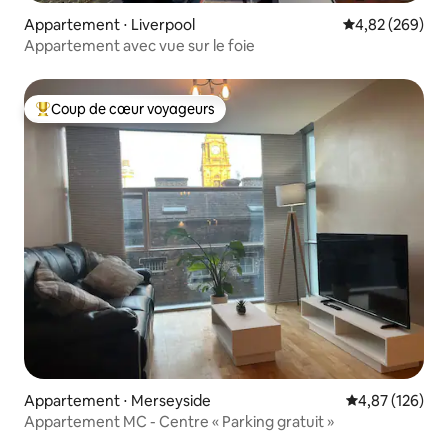
Appartement ⋅ Liverpool
Évaluation moy
4,82 (269)
Appartement avec vue sur le foie
Coup de cœur voyageurs
Coups de cœur voyageurs les plus appréciés
Appartement ⋅ Merseyside
Évaluation moy
4,87 (126)
Appartement MC - Centre « Parking gratuit »