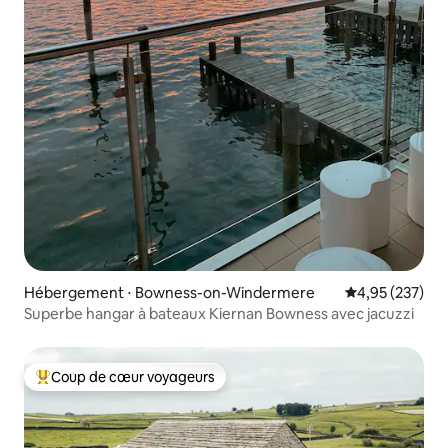
Hébergement ⋅ Bowness-on-Windermere
Évaluation moy
4,95 (237)
Superbe hangar à bateaux Kiernan Bowness avec jacuzzi
Coup de cœur voyageurs
Coups de cœur voyageurs les plus appréciés