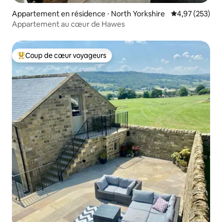
Appartement en résidence ⋅ North Yorkshire
Évaluation moy
4,97 (253)
Appartement au cœur de Hawes
Coup de cœur voyageurs
Coups de cœur voyageurs les plus appréciés