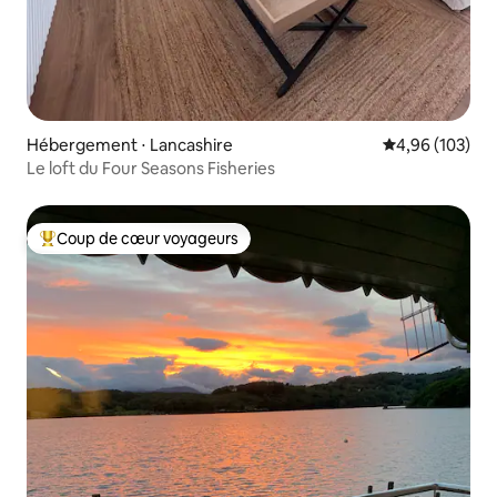
Hébergement ⋅ Lancashire
Évaluation moy
4,96 (103)
Le loft du Four Seasons Fisheries
Coup de cœur voyageurs
Coups de cœur voyageurs les plus appréciés