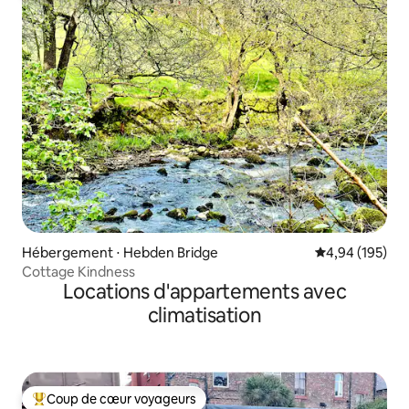
Hébergement ⋅ Hebden Bridge
Évaluation moy
4,94 (195)
Cottage Kindness
Locations d'appartements avec
climatisation
Coup de cœur voyageurs
Coups de cœur voyageurs les plus appréciés