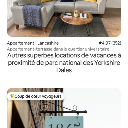
Appartement ⋅ Lancashire
Évaluation moy
4,97 (352)
Appartement-terrasse dans le quartier universitaire
Autres superbes locations de vacances à
proximité de parc national des Yorkshire
Dales
Coup de cœur voyageurs
Coups de cœur voyageurs les plus appréciés