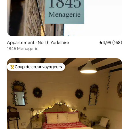
Appartement ⋅ North Yorkshire
Évaluation moy
4,99 (168)
1845 Menagerie
Coup de cœur voyageurs
Coups de cœur voyageurs les plus appréciés