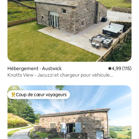
Hébergement ⋅ Austwick
Évaluation moy
4,99 (115)
Knotts View - Jacuzzi et chargeur pour véhicule
électrique.
Coup de cœur voyageurs
Coups de cœur voyageurs les plus appréciés