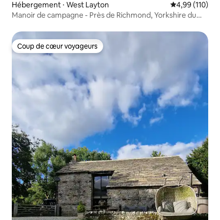
Hébergement ⋅ West Layton
Évaluation moy
4,99 (110)
Manoir de campagne - Près de Richmond, Yorkshire du
Nord
Coup de cœur voyageurs
Coup de cœur voyageurs