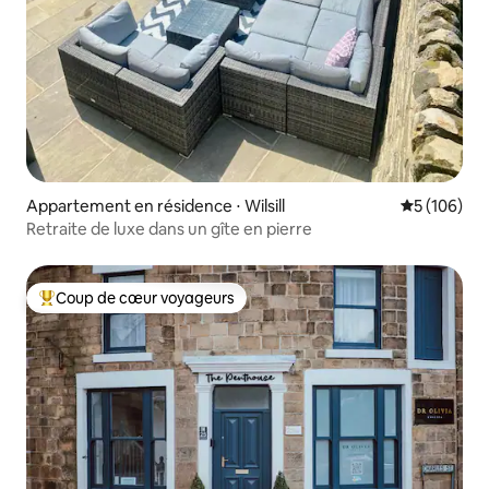
Appartement en résidence ⋅ Wilsill
Évaluation 
5 (106)
Retraite de luxe dans un gîte en pierre
Coup de cœur voyageurs
Coups de cœur voyageurs les plus appréciés