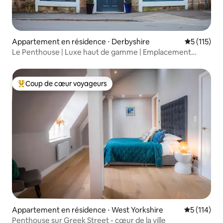
Appartement en résidence ⋅ Derbyshire
Évaluation 
5 (115)
Le Penthouse | Luxe haut de gamme | Emplacement
central
Coup de cœur voyageurs
Coups de cœur voyageurs les plus appréciés
Appartement en résidence ⋅ West Yorkshire
Évaluation 
5 (114)
Penthouse sur Greek Street - cœur de la ville