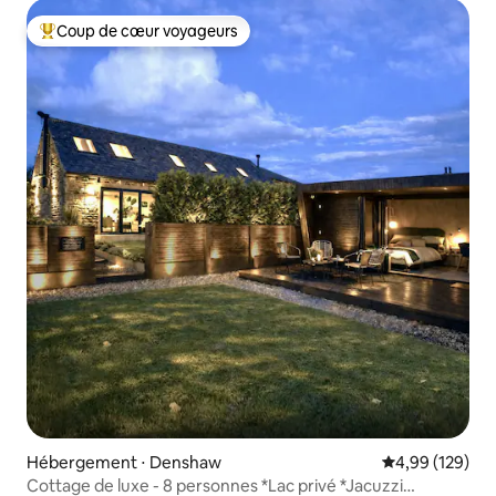
Coup de cœur voyageurs
Coups de cœur voyageurs les plus appréciés
Hébergement ⋅ Denshaw
Évaluation moy
4,99 (129)
Cottage de luxe - 8 personnes *Lac privé *Jacuzzi