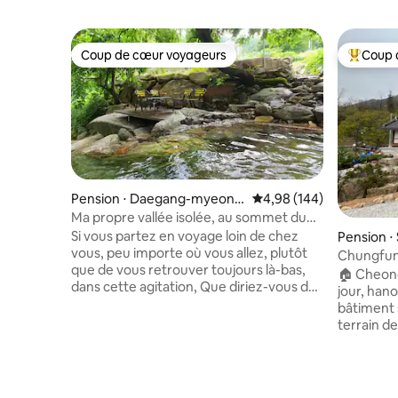
Coup de cœur voyageurs
Coup 
Coup de cœur voyageurs
Coups de
Pension ⋅ Daegang-myeon,
Évaluation moyenne sur 
4,98 (144)
Danyang-gun
Ma propre vallée isolée, au sommet du
cours d'eau glacé, À l'ombre des arbres
Si vous partez en voyage loin de chez
Pension ⋅ 
toute la journée Juste à côté de
vous, peu importe où vous allez, plutôt
Chungfun
l'hébergement Fin des vacances d'été ~
que de vous retrouver toujours là-bas,
hanok/av
🏠 Cheon
dans cette agitation, Que diriez-vous de
privée/ré
jour, hano
vous immerger dans la nature et de
bâtiment 
porter dans votre cœur les nuages du
terrain d
ciel, les étoiles et la lune ? Un endroit
besoin d'
tellement calme que l'on peut y
équipe est utilisée
entendre le lever et le coucher du soleil.
est un « l
C'est comme si vous pouviez tenir dans
10 personn