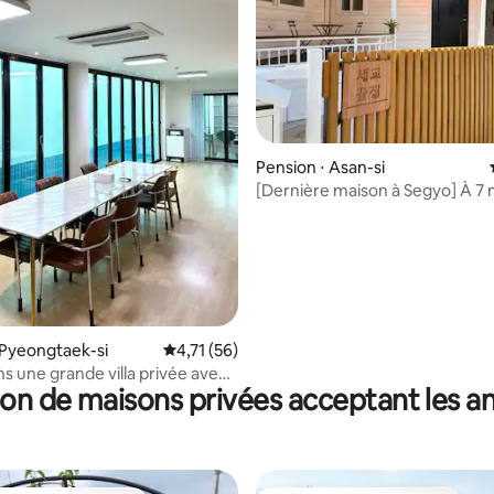
 la base de 54 commentaires : 4,98 sur 5
Pension ⋅ Asan-si
[Dernière maison à Segyo] À 7
de la station Cheonan Asan/Pe
privée/Espace barbecue/Piscin
 Pyeongtaek-si
Évaluation moyenne sur la base de 56 comme
4,71 (56)
ns une grande villa privée avec
on de maisons privées acceptant les 
 piscine privée (La piscine est
endant la saison estivale)