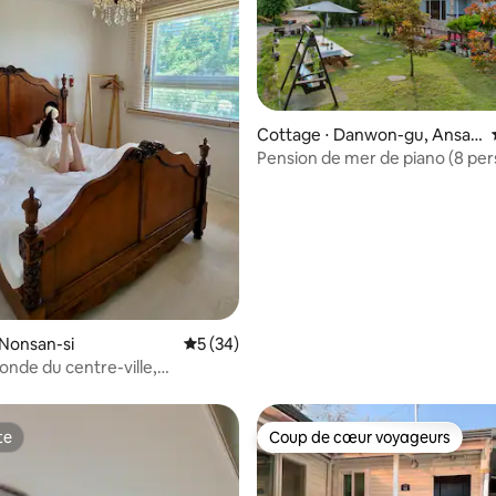
Cottage ⋅ Danwon-gu, Ansan
-si
Pension de mer de piano (8 per
Maison de campagne privée en 
 la base de 23 commentaires : 4,96 sur 5
mer
 Nonsan-si
Évaluation moyenne sur la base de 34 co
5 (34)
onde du centre-ville,
 Dandan et barbecue, rizières,
, étoiles, viande
te
Coup de cœur voyageurs
te
Coup de cœur voyageurs