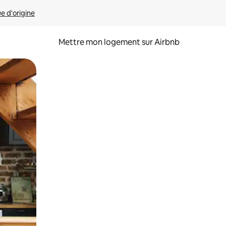
ue d'origine
Mettre mon logement sur Airbnb
sant glisser.