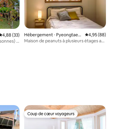
Hébergement ⋅ Pyeongtaek-
Évaluation moyenne su
4,95 (88)
Évaluation moyenne sur la base de 33 commentaires : 4,88 sur 5
4,88 (33)
si
Maison de peanuts à plusieurs étages au
sonnes) -
marché de Tongbok de la station
face de la
Pyeongtaek
mmentaires : 5 sur 5
Coup de cœur voyageurs
Coup de cœur voyageurs