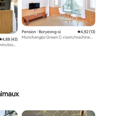
Pension ⋅ Boryeong-si
Évaluation moyenne su
4,92 (13)
Munchangpo Green C-room/machine
Évaluation moyenne sur la base de 43 commentaires : 4,88 sur 5
4,88 (43)
de karaoké/barbecue individuel
 minutes
nsion
e
ntaires : 4,71 sur 5
animaux