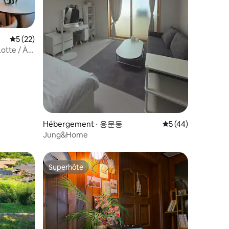
cadeau simple appelé « journée cadeau ».
sur la
mmentaires : 5 sur 5
s pourrez
le du
Évaluation moyenne sur la base de 22 commentaires : 5 sur 5
5 (22)
sses
otte / À
ent.
on de
à
limatiseurs
s /
Hébergement ⋅ 용문동
Évaluation moyenne
5 (44)
Jung&Home
Superhôte
Superhôte