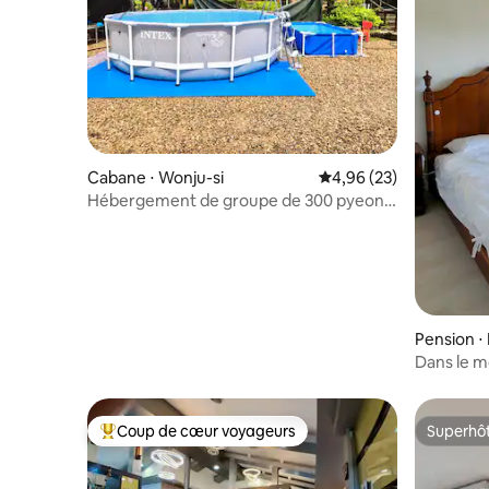
Cabane ⋅ Wonju-si
Évaluation moyenne sur
4,96 (23)
Hébergement de groupe de 300 pyeong
avec wifi, Netflix, piscine et trampoline
près de Séoul, Gyeonggi
Pension ⋅
Dans le m
Pungdeok,
montagnes
Coup de cœur voyageurs
Superhô
Coups de cœur voyageurs les plus appréciés
Superhô