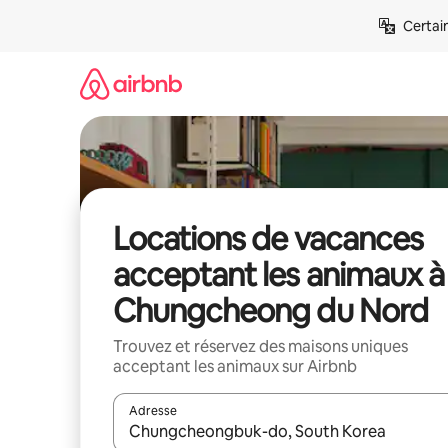
Aller
Certai
directement
au
contenu
Locations de vacances
acceptant les animaux à
Chungcheong du Nord
Trouvez et réservez des maisons uniques
acceptant les animaux sur Airbnb
Adresse
Lorsque les résultats s'affichent, utilisez les flèc