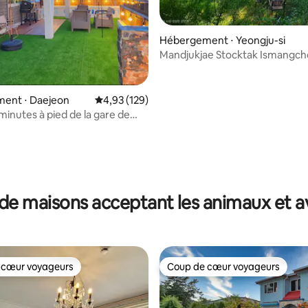
Hébergement ⋅ Yeongju-si
Mandjukjae Stocktak Ismangc
ent ⋅ Daejeon
Évaluation moyenne sur la base de 129 comme
4,93 (129)
minutes à pied de la gare de
athédrale du Sacré-
becue/Chiens
 la base de 38 commentaires : 4,97 sur 5
de maisons acceptant les animaux et a
 cœur voyageurs
Coup de cœur voyageurs
 cœur voyageurs
Coup de cœur voyageurs