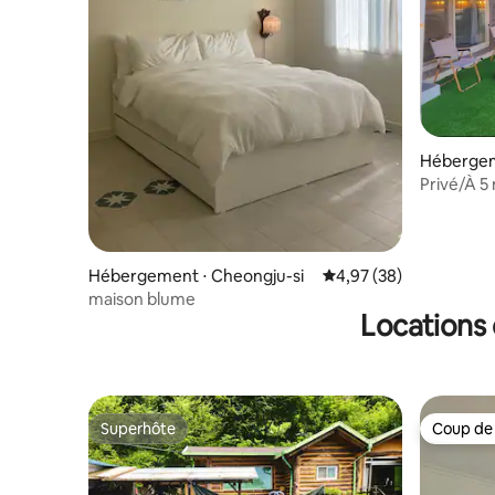
Hébergem
Privé/À 5 
Daejeon/C
Cœur/Bar
Hébergement ⋅ Cheongju-si
Évaluation moyenne sur
4,97 (38)
maison blume
Locations 
Superhôte
Coup de
Superhôte
Coup de