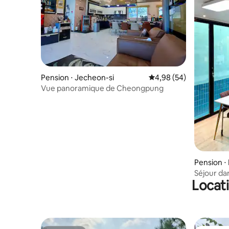
Pension ⋅ Jecheon-si
Évaluation moyenne sur
4,98 (54)
Vue panoramique de Cheongpung
Pension ⋅
Séjour da
Locati
une grande
ouverte p