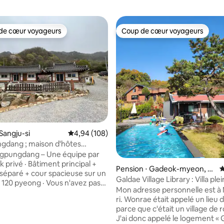
de cœur voyageurs
Coup de cœur voyageurs
 cœur voyageurs les plus appréciés
Coup de cœur voyageurs
la base de 144 commentaires : 4,98 sur 5
Sangju-si
Évaluation moyenne sur la base de 108 commen
4,94 (108)
gdang ; maison d'hôtes
ec chien/maison
gpungdang – Une équipe par
union de famille
k privé · Bâtiment principal +
Pension ⋅ Gadeok-myeon, C
É
séparé + cour spacieuse sur un
heongwon-gun
Galdae Village Library : Villa ple
e 120 pyeong · Vous n'avez pas
campagne. Grande piscine d'e
Mon adresse personnelle est à
être prudent. ▶ Une seule
et spa. Maison privée avec un 
ri. Wonrae était appelé un lieu de travail
. 🎉 Cheongpundang
parce que c'était un village de 
ogement de groupe ». · 7 à
J'ai donc appelé le logement «
es dans la vingtaine et la