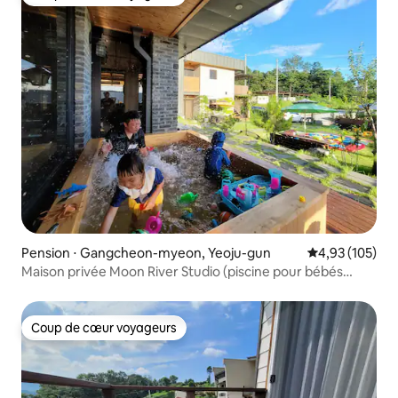
Coup de cœur voyageurs
Pension ⋅ Gangcheon-myeon, Yeoju-gun
Évaluation moy
4,93 (105)
Maison privée Moon River Studio (piscine pour bébés
Cypress)
Coup de cœur voyageurs
Coup de cœur voyageurs