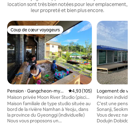
location sont très bien notées pour leur emplacement,
leur propreté et bien plus encore.
Coup de cœur voyageurs
Coup de cœur voyageurs
Pension ⋅ Gangcheon-myeo
Évaluation moyenne sur la base 
4,93 (105)
Logement de vacan
n, Yeoju-gun
Maison privée Moon River Studio (piscine
Pension individuel
pour bébés Cypress)
à Sonanji-do (PINK
Maison familiale de type studio située au
C'est une pension 
bord de la rivière Namhan à Yeoju, dans
Sonanji, Seokmun-
la province du Gyeonggi (individuelle)
Vous devez navigu
Nous vous proposons un
Dodujin Dobido (e
environnement agréable, privé et à
voiture peut être orga
usage exclusif, conçu comme une
bateau est la saiso