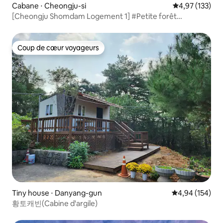
Cabane ⋅ Cheongju-si
Évaluation moy
4,97 (133)
[Cheongju Shomdam Logement 1] #Petite forêt
#Barbecue #Superbe vue #Jardin #Vie rurale #À
20 minutes de Cheongdam
Coup de cœur voyageurs
Coup de cœur voyageurs
Tiny house ⋅ Danyang-gun
Évaluation moy
4,94 (154)
황토캐빈(Cabine d'argile)