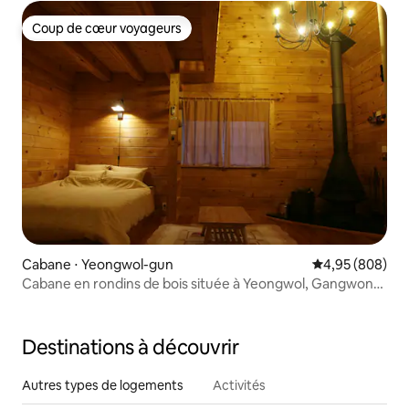
forêt
Coup de cœur voyageurs
Coup de cœur voyageurs
Cabane ⋅ Yeongwol-gun
Évaluation moy
4,95 (808)
Cabane en rondins de bois située à Yeongwol, Gangwon-
do B
Destinations à découvrir
Autres types de logements
Activités