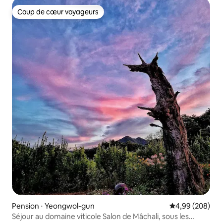
Coup de cœur voyageurs
Coup de cœur voyageurs
Pension ⋅ Yeongwol-gun
Évaluation moy
4,99 (208)
Séjour au domaine viticole Salon de Mâchali, sous les