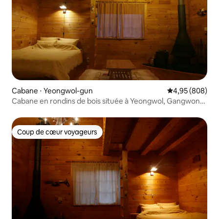
Cabane ⋅ Yeongwol-gun
Évaluation moy
4,95 (808)
Cabane en rondins de bois située à Yeongwol, Gangwon-
do B
Coup de cœur voyageurs
Coup de cœur voyageurs