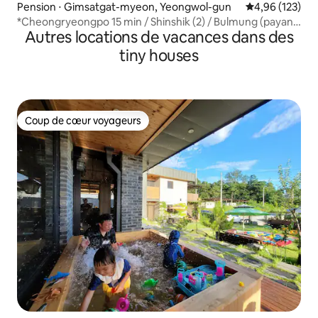
Pension ⋅ Gimsatgat-myeon, Yeongwol-gun
Évaluation moy
4,96 (123)
*Cheongryeongpo 15 min / Shinshik (2) / Bulmung (payant)
Autres locations de vacances dans des
/ Projecteur / Kimssatgat-myeon, Yeongwol-gun, Vallée /
Pink Moon
tiny houses
Coup de cœur voyageurs
Coup de cœur voyageurs