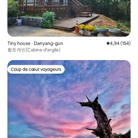
Tiny house ⋅ Danyang-gun
Évaluation moy
4,94 (154)
황토캐빈(Cabine d'argile)
Coup de cœur voyageurs
Coup de cœur voyageurs