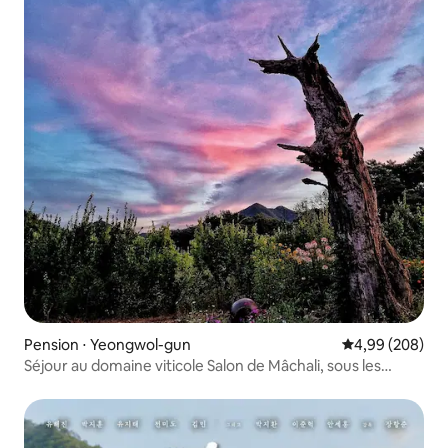
Pension ⋅ Yeongwol-gun
Évaluation moy
4,99 (208)
Séjour au domaine viticole Salon de Mâchali, sous les
étoiles Starry Winery Retreat Stay