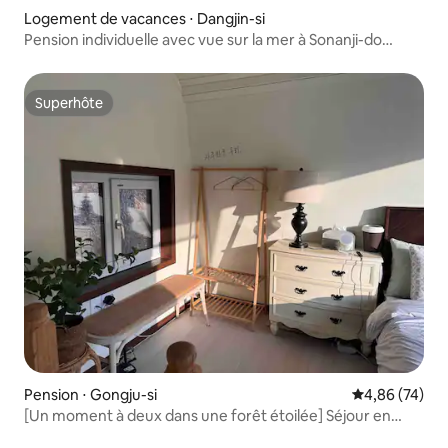
Logement de vacances ⋅ Dangjin-si
Pension individuelle avec vue sur la mer à Sonanji-do
(PINK-A)
Superhôte
Superhôte
Pension ⋅ Gongju-si
Évaluation mo
4,86 (74)
[Un moment à deux dans une forêt étoilée] Séjour en
couple / barbecue et feu de camp / projecteur / vue sur la