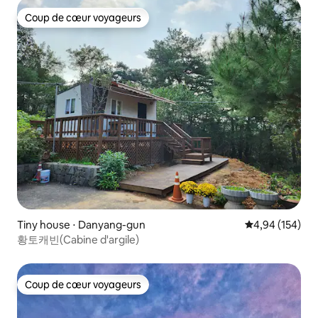
Coup de cœur voyageurs
Coup de cœur voyageurs
Tiny house ⋅ Danyang-gun
Évaluation moy
4,94 (154)
황토캐빈(Cabine d'argile)
Coup de cœur voyageurs
Coup de cœur voyageurs