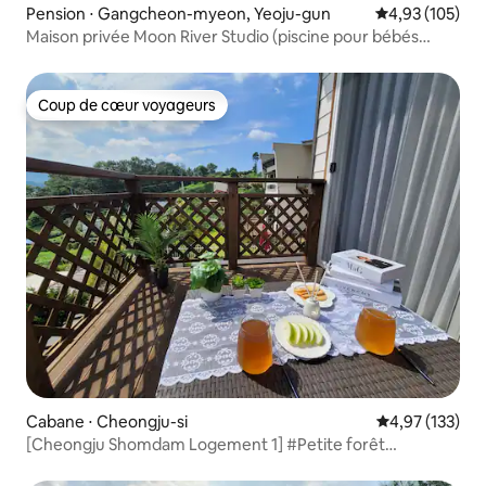
Pension ⋅ Gangcheon-myeon, Yeoju-gun
Évaluation moy
4,93 (105)
Maison privée Moon River Studio (piscine pour bébés
Cypress)
Coup de cœur voyageurs
Coup de cœur voyageurs
Cabane ⋅ Cheongju-si
Évaluation moy
4,97 (133)
[Cheongju Shomdam Logement 1] #Petite forêt
#Barbecue #Superbe vue #Jardin #Vie rurale #À
20 minutes de Cheongdam