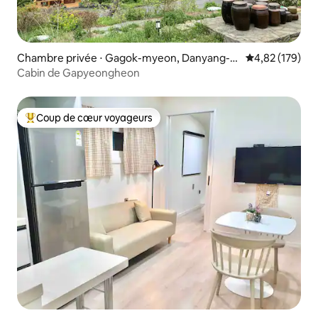
Chambre privée ⋅ Gagok-myeon, Danyang-g
Évaluation moy
4,82 (179)
un
Cabin de Gapyeongheon
Coup de cœur voyageurs
Coups de cœur voyageurs les plus appréciés