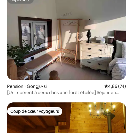
Superhôte
Pension ⋅ Gongju-si
Évaluation mo
4,86 (74)
[Un moment à deux dans une forêt étoilée] Séjour en
couple / barbecue et feu de camp / projecteur / vue sur la
forêt
Coup de cœur voyageurs
Coup de cœur voyageurs