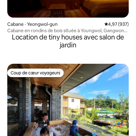
Cabane ⋅ Yeongwol-gun
Évaluation moy
4,97 (937)
Cabane en rondins de bois située à Youngwol, Gangwon-
Location de tiny houses avec salon de
do
jardin
Coup de cœur voyageurs
Coup de cœur voyageurs