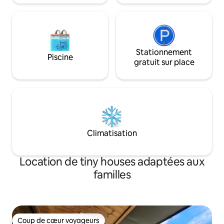
bébés et jeunes enfants en bois de
Nous louons des v
cyprès, eau tiède, de juin à septembre
(houes, bottes, se
Fourniture de matériel de jeu (disponible
location de Headla
le jour de l'arrivée / non disponible le jour
possible.
du départ) 30 000 KRW (2 nuits - fourni 2
Stationnement
fois) 2. Grand barbecue Weber, charbon
Piscine
gratuit sur place
de bois de qualité : 30 000 KRW 3. Feu de
camp (1 filet de bois de chauffage,
allume-feu, guimauves) 20 000 KRW
Pension Moon River Studio 01063101093
7-81, Sindaechon-gil, Gangcheon-
myeon, Yeoju-si
Climatisation
Location de tiny houses adaptées aux
familles
Coup de cœur voyageurs