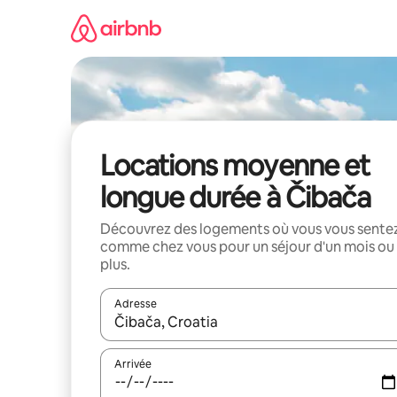
Aller
directement
au
contenu
Locations moyenne et
longue durée à Čibača
Découvrez des logements où vous vous sente
comme chez vous pour un séjour d'un mois ou
plus.
Adresse
Lorsque les résultats s'affichent, utilisez les flèc
Arrivée