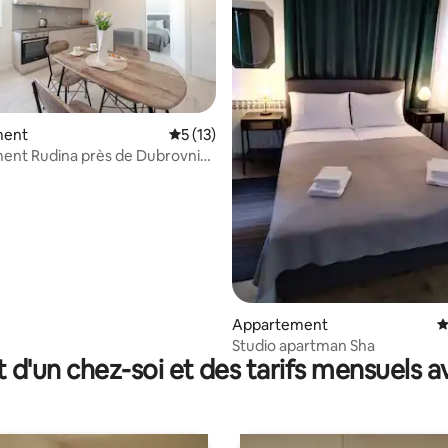
ment
Évaluation moyenne sur la base de 13 co
5 (13)
ent Rudina près de Dubrovnik
 la base de 34 commentaires : 4,94 sur 5
ing gratuit
Appartement
É
Studio apartman Sha
t d'un chez-soi et des tarifs mensuels 