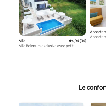
Apparte
Appartem
Villa
Évaluation moyenne sur
4,94 (34)
avec park
Villa Belenum exclusive avec petit
déjeuner, salle de sport, sauna
Le confor