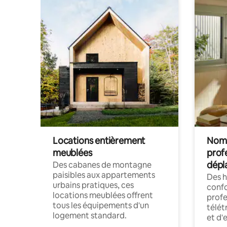
Locations entièrement
Noma
meublées
prof
dépl
Des cabanes de montagne
paisibles aux appartements
Des 
urbains pratiques, ces
confo
locations meublées offrent
profe
tous les équipements d'un
télét
logement standard.
et d'