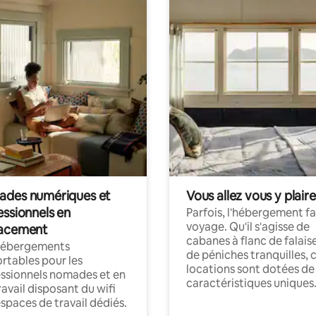
des numériques et
Vous allez vous y plaire
essionnels en
Parfois, l'hébergement fai
voyage. Qu'il s'agisse de
acement
cabanes à flanc de falais
hébergements
de péniches tranquilles, 
rtables pour les
locations sont dotées de
ssionnels nomades et en
caractéristiques uniques
ravail disposant du wifi
espaces de travail dédiés.