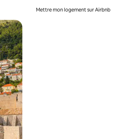
Mettre mon logement sur Airbnb
sant glisser.