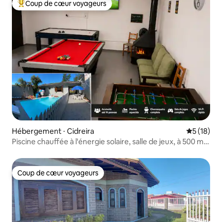
Coup de cœur voyageurs
Coups de cœur voyageurs les plus appréciés
Hébergement ⋅ Cidreira
Évaluation
5 (18)
Piscine chauffée à l'énergie solaire, salle de jeux, à 500 m
de la plage
Coup de cœur voyageurs
Coup de cœur voyageurs