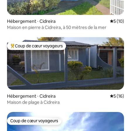
Hébergement ⋅ Cidreira
Évaluation
5 (10)
Maison en pierre à Cidreira, à 50 mètres de la mer
Coup de cœur voyageurs
Coups de cœur voyageurs les plus appréciés
Hébergement ⋅ Cidreira
Évaluation
5 (16)
Maison de plage à Cidreira
Coup de cœur voyageurs
Coup de cœur voyageurs