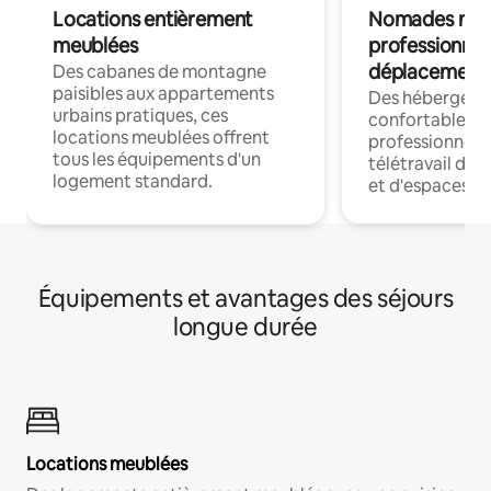
Locations entièrement
Nomades num
meublées
professionnel
déplacement
Des cabanes de montagne
paisibles aux appartements
Des hébergem
urbains pratiques, ces
confortables p
locations meublées offrent
professionnels
tous les équipements d'un
télétravail dis
logement standard.
et d'espaces de
Équipements et avantages des séjours
longue durée
Locations meublées