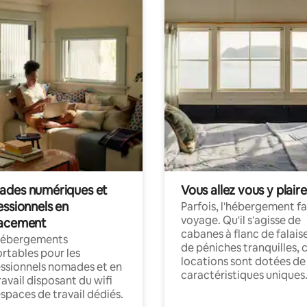
des numériques et
Vous allez vous y plaire
essionnels en
Parfois, l'hébergement fai
voyage. Qu'il s'agisse de
acement
cabanes à flanc de falais
hébergements
de péniches tranquilles, 
rtables pour les
locations sont dotées de
ssionnels nomades et en
caractéristiques uniques
ravail disposant du wifi
espaces de travail dédiés.