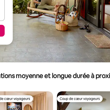
tions moyenne et longue durée à prox
de cœur voyageurs
Coup de cœur voyageurs
 cœur voyageurs les plus appréciés
Coup de cœur voyageurs