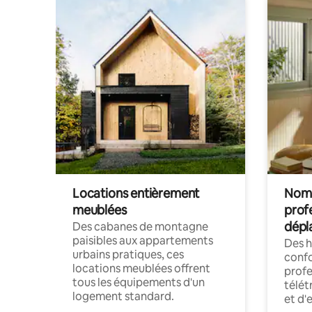
Locations entièrement
Noma
meublées
prof
dépl
Des cabanes de montagne
paisibles aux appartements
Des 
urbains pratiques, ces
confo
locations meublées offrent
profe
tous les équipements d'un
télét
logement standard.
et d'