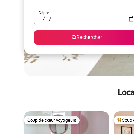
Départ
Rechercher
Loca
Coup de cœur voyageurs
Coup 
Coup de cœur voyageurs
Coups de