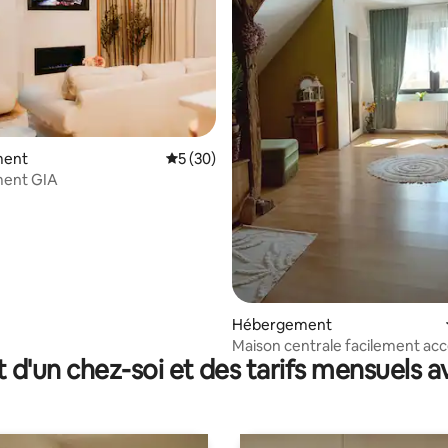
e sur la base de 7 commentaires : 5 sur 5
ment
Évaluation moyenne sur la base de 30 co
5 (30)
ent GIA
Hébergement
Maison centrale facilement acc
t d'un chez-soi et des tarifs mensuels 