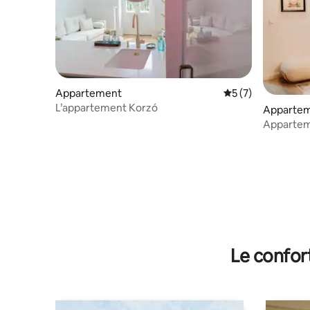
Appartement
Évaluation moyenn
5 (7)
L’appartement Korzó
Apparte
Appartem
Le confor