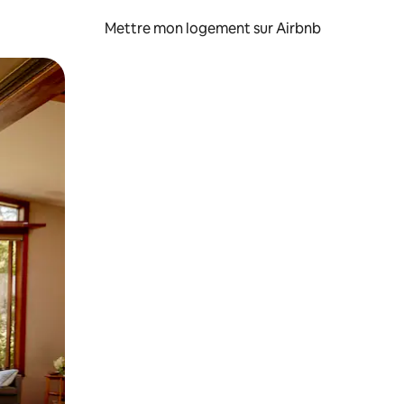
Mettre mon logement sur Airbnb
sant glisser.