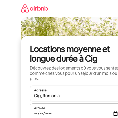
Aller
directement
au
contenu
Locations moyenne et
longue durée à Cig
Découvrez des logements où vous vous sente
comme chez vous pour un séjour d'un mois ou
plus.
Adresse
Lorsque les résultats s'affichent, utilisez les flèc
Arrivée