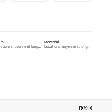
ami
Montréal
Locations moyenne et longue durée
Locations moyenne et longue durée