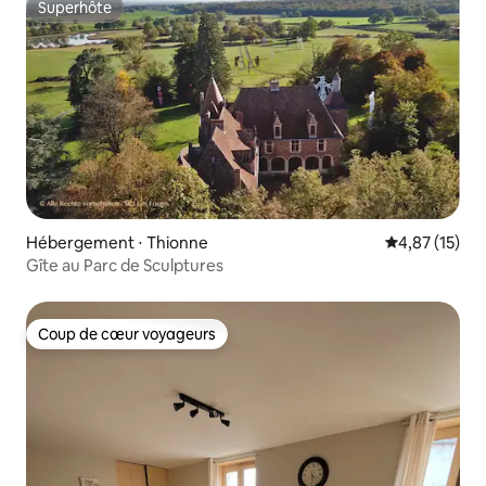
Superhôte
Superhôte
Hébergement ⋅ Thionne
Évaluation mo
4,87 (15)
Gîte au Parc de Sculptures
Coup de cœur voyageurs
Coup de cœur voyageurs