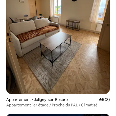
Appartement ⋅ Jaligny-sur-Besbre
Évaluatio
5 (8)
Appartement 1er étage / Proche du PAL / Climatisé