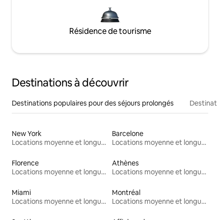
Résidence de tourisme
Destinations à découvrir
Destinations populaires pour des séjours prolongés
Destinati
New York
Barcelone
Locations moyenne et longue durée
Locations moyenne et longue durée
Florence
Athènes
Locations moyenne et longue durée
Locations moyenne et longue durée
Miami
Montréal
Locations moyenne et longue durée
Locations moyenne et longue durée