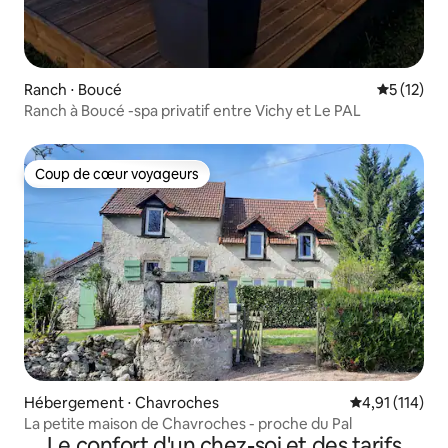
Ranch ⋅ Boucé
Évaluation
5 (12)
Ranch à Boucé -spa privatif entre Vichy et Le PAL
Coup de cœur voyageurs
Coup de cœur voyageurs
Hébergement ⋅ Chavroches
Évaluation moy
4,91 (114)
La petite maison de Chavroches - proche du Pal
Le confort d'un chez-soi et des tarifs