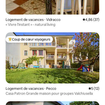
Logement de vacances ⋅ Vidracco
Évaluation mo
4,86 (37)
« Vivre l’instant » - natural living
Coup de cœur voyageurs
Coups de cœur voyageurs les plus appréciés
Logement de vacances ⋅ Pecco
Évaluation
5 (12)
Casa Patron Grande maison pour groupes Valchiusella