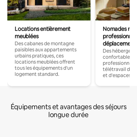
Locations entièrement
Nomades num
meublées
professionnel
déplacement
Des cabanes de montagne
paisibles aux appartements
Des hébergem
urbains pratiques, ces
confortables p
locations meublées offrent
professionnels
tous les équipements d'un
télétravail dis
logement standard.
et d'espaces de
Équipements et avantages des séjours
longue durée