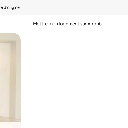
ue d'origine
Mettre mon logement sur Airbnb
sant glisser.