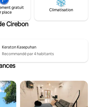
isponibles
ket &
ement gratuit
Climatisation
 le petit-
r place
 de Cirebon
Keraton Kasepuhan
Recommandé par 4 habitants
cances