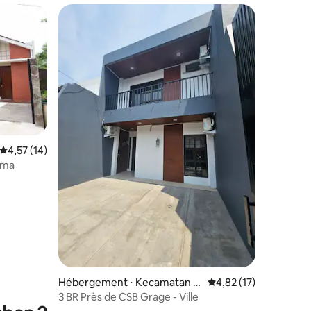
Évaluation moyenne sur la base de 14 commentaires : 4,57 sur 5
4,57 (14)
kma
ntaires : 4,58 sur 5
Hébergement ⋅ Kecamatan K
Évaluation moyenne su
4,82 (17)
esambi
3 BR Près de CSB Grage - Ville