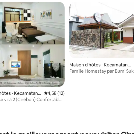
Maison d'hôtes ⋅ Kecamatan
Kesambi
Famille Homestay par Bumi Su
ur la base de 14 commentaires : 4,5 sur 5
hôtes ⋅ Kecamatan
Évaluation moyenne sur la base de 12 comme
4,58 (12)
g
a 2 (Cirebon) Confortable,
se, esthétique