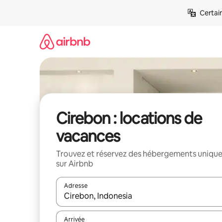
Aller
Certai
directement
au
contenu
Cirebon : locations de
vacances
Trouvez et réservez des hébergements uniqu
sur Airbnb
Adresse
Lorsque les résultats s'affichent, utilisez les flèc
Arrivée