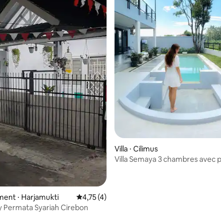
e sur la base de 4 commentaires : 5 sur 5
Villa ⋅ Cilimus
Villa Semaya 3 chambres avec p
vue sur la montagne
ent ⋅ Harjamukti
Évaluation moyenne sur la base de 4 comme
4,75 (4)
 Permata Syariah Cirebon