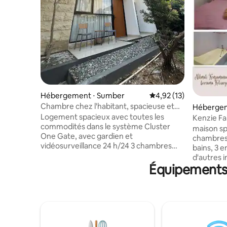
Hébergement ⋅ Sumber
Évaluation moyenne su
4,92 (13)
Chambre chez l'habitant, spacieuse et
Hébergem
confortable, 3 chambres à Cirebon
Logement spacieux avec toutes les
Kenzie Fa
commodités dans le système Cluster
chambre
maison sp
One Gate, avec gardien et
chambres 
vidéosurveillance 24 h/24 3 chambres
bains, 3 
entièrement climatisées 2 salles de bains
d'autres i
1 abri pour voiture (2 possibles à
Équipements 
prix sympathiques
l'extérieur) Équipements complets : Wifi
réunir en 
complet Téléviseur 43 pouces (avec
événement
Netflix gratuit) Table à manger
des diplô
(4 chaises) 4 climatiseurs (2 dans la
également
chambre du haut, 1 dans la chambre du
soutenir l
bas, 1 dans le salon) Chauffe-eau (salle de
d'affaires emplacement dans un