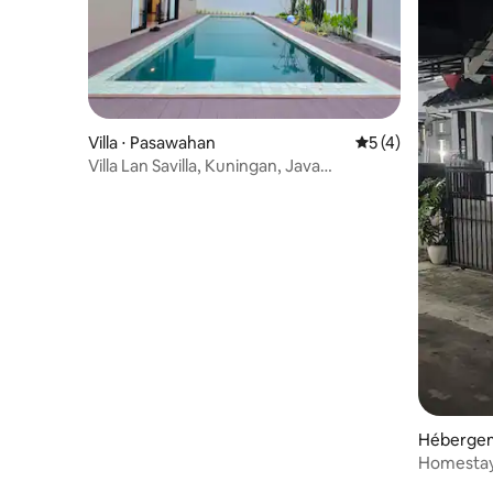
Villa ⋅ Pasawahan
Évaluation moyenn
5 (4)
Villa Lan Savilla, Kuningan, Java
occidental
Hébergem
Homestay