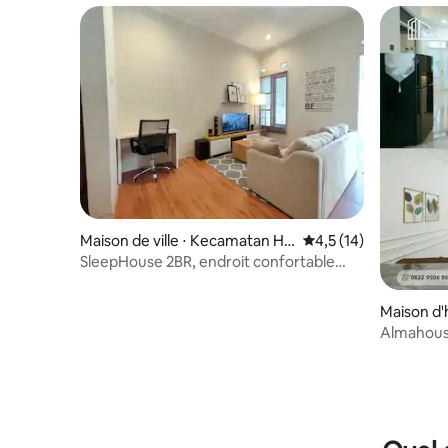
Maison de ville ⋅ Kecamatan Ha
Évaluation moyenne s
4,5 (14)
rjamukti
SleepHouse 2BR, endroit confortable
pour les vacances
Maison d'
Kedawun
Almahouse vill
chaleureu