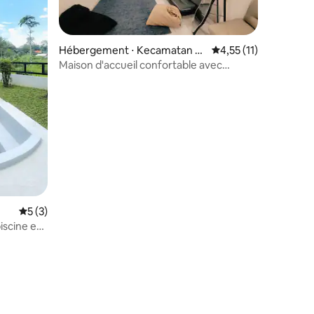
Hébergement ⋅ Kecamatan K
Évaluation moyenne s
4,55 (11)
ejaksan
Maison d'accueil confortable avec
terrasse - Cirebon
Évaluation moyenne sur la base de 3 commentaires : 5 sur 5
5 (3)
iscine et
ntaires : 4,75 sur 5