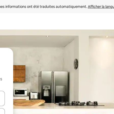
nes informations ont été traduites automatiquement. 
Afficher la lang
es
hes vers le haut et vers le bas pour les parcourir ou en appuyant et en fai