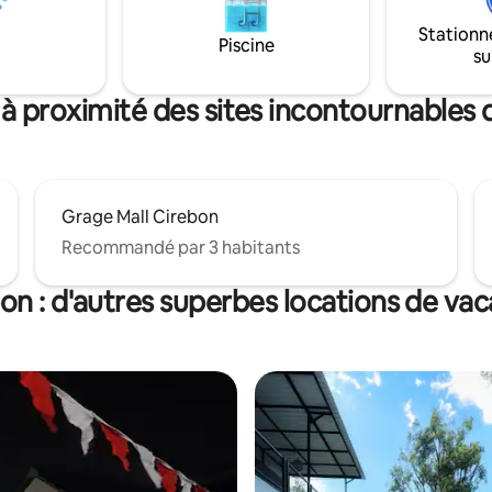
de garage gratuits Serviettes d
magnifique et confortable, à
Remarque : Dekat dgn minimar
Stationn
du centre-ville, l'accès aux
Piscine
mesjid Dkt avec nourriture pour
su
ons publiques est facile et à
déjeuner
 des bureaux, des centres
x et des attractions nous
à proximité des sites incontournables
ite bientôt...
Grage Mall Cirebon
Recommandé par 3 habitants
on : d'autres superbes locations de va