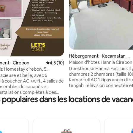
r la base de 13 commentaires : 4,92 sur 5
Hébergement ⋅ Kecamatan Su
mber
Maison d'hôtes Hannia Cirebon
ent ⋅ Cirebon
Évaluation moyenne sur la base de 10 comm
4,5 (10)
Guesthouse Hannia Facilities Il y a 2
iz Homestay cirebon, 5
chambres 2 chambres (taille 180
s
acieuse et belle, avec 5
Kamar full AC 1 kipas angin di r
à coucher AC +wifi , 4 salles de
tengah Télévision connectée et
ensembles de canapés et
Netflix Wifi Refrigerator Shoe rack Table
nstallations complètes à des
de salle à manger et chaises de
populaires dans les locations de vacan
. vous pouvez vous
Canapé dans le salon Canapé-lit
famille, dans divers
chambre Machine à laver 1 salle
s familiaux, (mariage, remise
Chauffe-eau en duduk Cuisine
mes, réunion) ou tourisme
Placard avec salle de bain et ar
 équipé d'un bureau, pour
cuisine ( il pourrait être utilisé)
es installations lors d'un voyage
et distributeur de gaz elpiji É