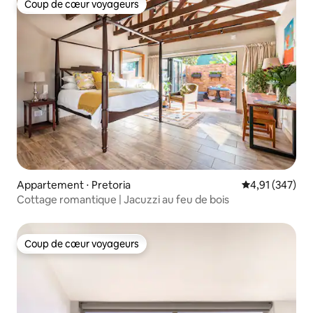
Coup de cœur voyageurs
Coup de cœur voyageurs
Appartement ⋅ Pretoria
Évaluation moy
4,91 (347)
Cottage romantique | Jacuzzi au feu de bois
Coup de cœur voyageurs
Coup de cœur voyageurs