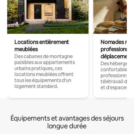
Locations entièrement
Nomades num
meublées
professionnel
déplacement
Des cabanes de montagne
paisibles aux appartements
Des hébergem
urbains pratiques, ces
confortables p
locations meublées offrent
professionnels
tous les équipements d'un
télétravail dis
logement standard.
et d'espaces de
Équipements et avantages des séjours
longue durée