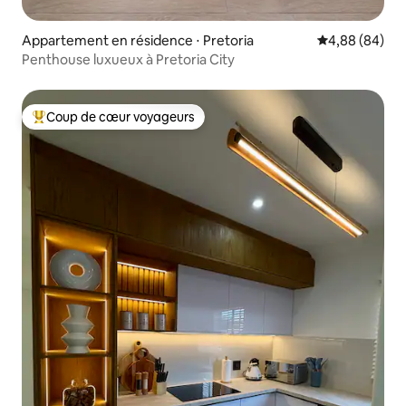
Appartement en résidence ⋅ Pretoria
Évaluation mo
4,88 (84)
Penthouse luxueux à Pretoria City
Coup de cœur voyageurs
Coups de cœur voyageurs les plus appréciés