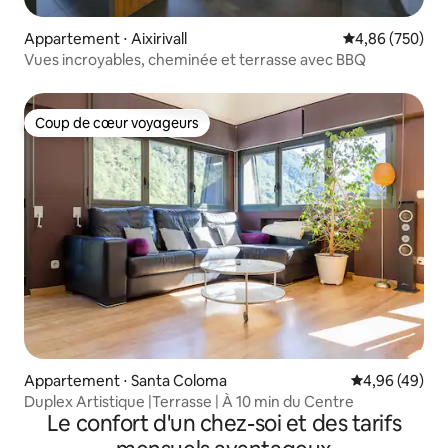
Appartement ⋅ Aixirivall
Évaluation moy
4,86 (750)
Vues incroyables, cheminée et terrasse avec BBQ
Coup de cœur voyageurs
Coup de cœur voyageurs
Appartement ⋅ Santa Coloma
Évaluation mo
4,96 (49)
Duplex Artistique |Terrasse | À 10 min du Centre
Le confort d'un chez-soi et des tarifs