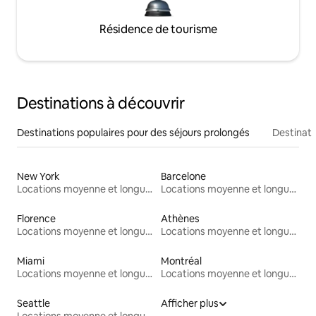
Résidence de tourisme
Destinations à découvrir
Destinations populaires pour des séjours prolongés
Destinati
New York
Barcelone
Locations moyenne et longue durée
Locations moyenne et longue durée
Florence
Athènes
Locations moyenne et longue durée
Locations moyenne et longue durée
Miami
Montréal
Locations moyenne et longue durée
Locations moyenne et longue durée
Seattle
Afficher plus