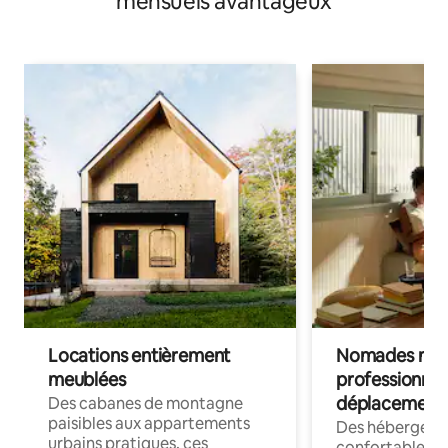
mensuels avantageux
Locations entièrement
Nomades num
meublées
professionnel
déplacement
Des cabanes de montagne
paisibles aux appartements
Des hébergem
urbains pratiques, ces
confortables p