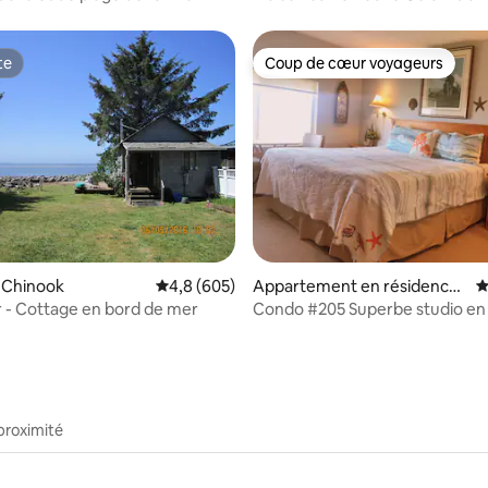
 maisons de la plage
te
Coup de cœur voyageurs
te
Coup de cœur voyageurs
 la base de 114 commentaires : 4,96 sur 5
 Chinook
Évaluation moyenne sur la base de 605 comme
4,8 (605)
Appartement en résidence ⋅
É
Seaside
r - Cottage en bord de mer
Condo #205 Superbe studio en
mer !
proximité