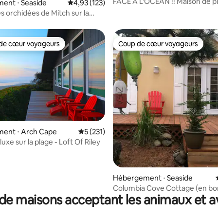
FACE À L'OCÉAN !! Maison de pl
ent ⋅ Seaside
Évaluation moyenne sur la base de 123 comme
4,93 (123)
school super confortable !!
s orchidées de Mitch sur la
ecanicum
de cœur voyageurs
Coup de cœur voyageurs
 cœur voyageurs les plus appréciés
Coup de cœur voyageurs
ent ⋅ Arch Cape
Évaluation moyenne sur la base de 231 co
5 (231)
luxe sur la plage - Loft Of Riley
 la base de 219 commentaires : 4,92 sur 5
Hébergement ⋅ Seaside
Columbia Cove Cottage (en bo
de maisons acceptant les animaux et a
mer)