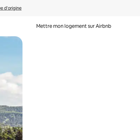
ue d'origine
Mettre mon logement sur Airbnb
sant glisser.