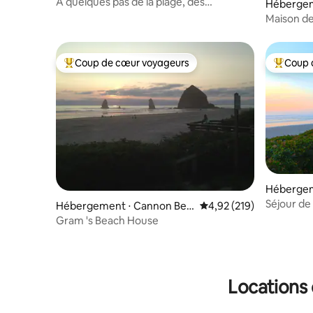
À quelques pas de la plage, des
Hébergem
restaurants et des boutiques – Propre et
Maison de
confortable
rivière N
Coup de cœur voyageurs
Coup 
Coups de cœur voyageurs les plus appréciés
Coups de
Hébergem
Séjour de 
Hébergement ⋅ Cannon Bea
Évaluation moyenne sur
4,92 (219)
ch
Gram 's Beach House
Locations 