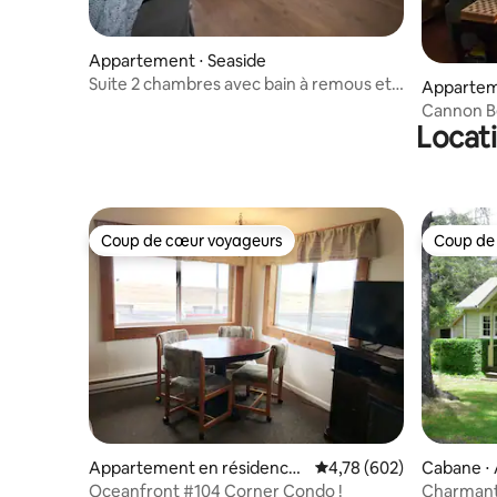
Appartement ⋅ Seaside
Suite 2 chambres avec bain à remous et
Appartem
balcon
non Beac
Cannon B
Locati
pâtés de 
Coup de cœur voyageurs
Coup de
Coup de cœur voyageurs
Coup de
Appartement en résidence
Évaluation moyenne sur 
4,78 (602)
Cabane ⋅
⋅ Seaside
Oceanfront #104 Corner Condo !
Charmant 