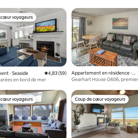
 cœur voyageurs
 cœur voyageurs
r la base de 16 commentaires : 4,69 sur 5
Appartement en résidence ⋅
ent ⋅ Seaside
Évaluation moyenne sur la base de 59 commen
4,83 (59)
Gearhart
Gearhart House G606, premier
marées en bord de mer
 cœur voyageurs
Coup de cœur voyageurs
 cœur voyageurs
Coup de cœur voyageurs