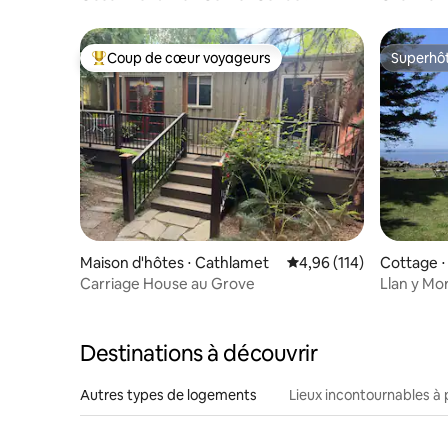
1 pâté de
Coup de cœur voyageurs
Superhô
Coups de cœur voyageurs les plus appréciés
Superhô
Maison d'hôtes ⋅ Cathlamet
Évaluation moyenne sur
4,96 (114)
Cottage ⋅
Carriage House au Grove
Llan y Mo
Destinations à découvrir
Autres types de logements
Lieux incontournables à 