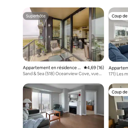
Superhôte
Coup de
Superhôte
Coup de
Appartement en résidence ⋅
Évaluation moyenne su
4,69 (16)
Appartem
Seaside
Sand & Sea (518) Oceanview Cove, vue
171) Les 
sur l'océan
Coup de
Coup de