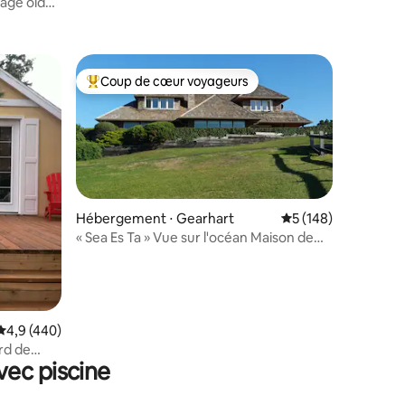
age old
ntaires : 4,93 sur 5
Arch Cape
Coup de cœur voyageurs
Coups de cœur voyageurs les plus appréciés
Hébergement ⋅ Gearhart
Évaluation moyenne 
5 (148)
« Sea Es Ta » Vue sur l'océan Maison de
mmentaires : 5 sur 5
plage
Évaluation moyenne sur la base de 440 commentaires : 4,9 sur 5
4,9 (440)
rd de
vec piscine