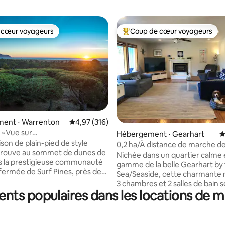
 cœur voyageurs
Coup de cœur voyageurs
 cœur voyageurs
Coups de cœur voyageurs les p
ent ⋅ Warrenton
Évaluation moyenne sur la base de 316 comme
4,97 (316)
 ~Vue sur
 la base de 133 commentaires : 4,89 sur 5
Hébergement ⋅ Gearhart
É
Jacuzzi/Foyer~Équipement de
son de plain-pied de style
0,2 ha/À distance de marche de
ien
trouve au sommet de dunes de
plage/Animaux acceptés/Che
Nichée dans un quartier calme 
s la prestigieuse communauté
gamme de la belle Gearhart by
 fermée de Surf Pines, près de
Sea/Seaside, cette charmante 
Venez profiter de la vue
3 chambres et 2 salles de bain 
ue sur l'océan. L'atmosphère
nts populaires dans les locations de m
sur un demi-acre clôturé. À 12 
se et accueillante de Sunset
pied ou à 2 minutes en voiture d
parfaite pour les réunions de
plage de Gearhart. Préparez de
u pour passer du temps avec vos
repas dans la cuisine bien équi