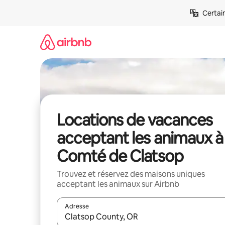
Aller
Certai
directement
au
contenu
Locations de vacances
acceptant les animaux à
Comté de Clatsop
Trouvez et réservez des maisons uniques
acceptant les animaux sur Airbnb
Adresse
Lorsque les résultats s'affichent, utilisez les flèc