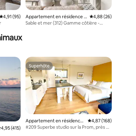
Évaluation moyenne sur la base de 95 commentaires : 4,91 sur 5
4,91 (95)
Appartement en résidence ⋅
Évaluation moyenne su
4,88 (26)
Seaside
r
Sable et mer (312) Gamme côtière -
mmentaires : 5 sur 5
Animaux acceptés
animaux
Superhôte
lus appréciés
Superhôte
Appartement en résidence ⋅
Évaluation moyenne sur
4,87 (168)
Seaside
#209 Superbe studio sur la Prom, près de
taires : 4,82 sur 5
valuation moyenne sur la base de 415 commentaires : 4,95 sur 5
4,95 (415)
la plage