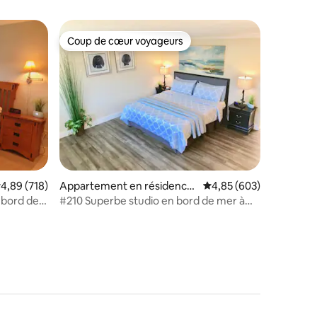
Coup de cœur voyageurs
Coup de cœur voyageurs
ntaires : 4,8 sur 5
valuation moyenne sur la base de 718 commentaires : 4,89 sur 5
4,89 (718)
Appartement en résidence
Évaluation moyenne sur
4,85 (603)
⋅ Seaside
 bord de
#210 Superbe studio en bord de mer à
Tradewinds Condo