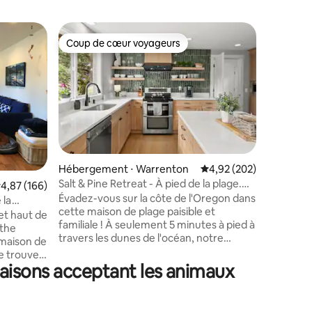
Cabane ⋅
Coup de cœur voyageurs
Coup
lus appréciés
Coup de cœur voyageurs
Coups d
Fin de la
End Of Th
rustique 
surplomba
collines 
West qui 
main à la
propriéta
chambres
ntaires : 4,97 sur 5
Hébergement ⋅ Warrenton
Évaluation moyenne sur
4,92 (202)
un poêle 
Salt & Pine Retreat - À pied de la plage.
valuation moyenne sur la base de 166 commentaires : 4,87 sur 5
4,87 (166)
linge/sè
Jacuzzi !
Évadez-vous sur la côte de l'Oregon dans
endroit 
 la
cette maison de plage paisible et
sauvage. 
minée
et haut de
familiale ! À seulement 5 minutes à pied à
présence
 the
travers les dunes de l'océan, notre
bienvenus
maison de
maison confortable est parfaite pour
supplémen
se trouve
votre escapade. Récemment rénové !
chien : li
aisons acceptant les animaux
minutes à
Superbe cuisine et salle de bain haut de
e la vaste
gamme. Plus une douche extérieure
 délicieux
chaude/froide. Découvrez les couchers
pée et