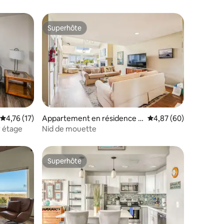
Superhôte
Superhôte
Évaluation moyenne sur la base de 17 commentaires : 4,76 sur 5
4,76 (17)
Appartement en résidence ⋅
Évaluation moyenne su
4,87 (60)
taires : 4,83 sur 5
Cannon Beach
 étage
Nid de mouette
Superhôte
Superhôte