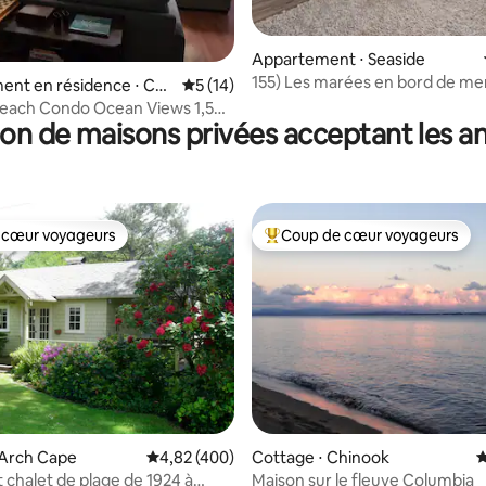
Appartement ⋅ Seaside
155) Les marées en bord de me
ent en résidence ⋅ Can
Évaluation moyenne sur la base de 14 co
5 (14)
h
each Condo Ocean Views 1,5
on de maisons privées acceptant les 
maisons de la plage
 cœur voyageurs
Coup de cœur voyageurs
 cœur voyageurs
Coups de cœur voyageurs les p
la base de 602 commentaires : 4,78 sur 5
 Arch Cape
Évaluation moyenne sur la base de 400 commen
4,82 (400)
Cottage ⋅ Chinook
É
chalet de plage de 1924 à
Maison sur le fleuve Columbia