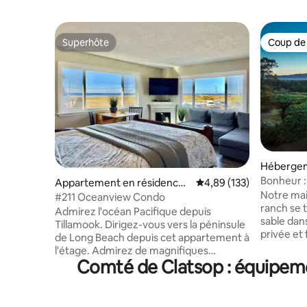
Superhôte
Coup de
Superhôte
Coup de
Hébergem
Bonheur :
Appartement en résidence ⋅
Évaluation moyenne sur
4,89 (133)
l'océan/
Notre mai
Seaside
#211 Oceanview Condo
plage~Ch
ranch se 
Admirez l'océan Pacifique depuis
sable dan
Tillamook. Dirigez-vous vers la péninsule
privée et
de Long Beach depuis cet appartement à
Seaside. 
l'étage. Admirez de magnifiques
panoramiq
Comté de Clatsop : équipeme
couchers de soleil, des tempêtes
chaleureu
hivernales/printanières, les migrations
Bliss est 
des baleines, la faune et les
famille o
véliplanchistes ! Situé à l'extrémité nord