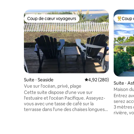
Coup de cœur voyageurs
Coup 
Coup de cœur voyageurs
Coups de
Suite ⋅ Seaside
Évaluation moyenne sur 
4,92 (280)
Suite ⋅ As
Vue sur l'océan, privé, plage
Maison du
Cette suite dispose d'une vue sur
avec vue s
Entrez av
l'estuaire et l'océan Pacifique. Asseyez-
serez accu
vous avec une tasse de café sur la
3 mètres d
terrasse dans l'une des chaises longues.
rivière, 
Des pygargues à tête blanche à un
votre dou
troupeau d'élans en liberté. Deux rivières
buanderie
se rejoignent dans l'estuaire, voir les
monument 
marées monter et descendre est