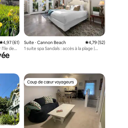
mmentaires : 5 sur 5
Évaluation moyenne sur la base de 61 commentaires : 4,97 sur 5
4,97 (61)
Suite ⋅ Cannon Beach
Évaluation moyenne su
4,79 (52)
l'île de
1 suite spa Sandals : accès à la plage |
vée
Animaux acceptés
Coup de cœur voyageurs
lus appréciés
Coup de cœur voyageurs