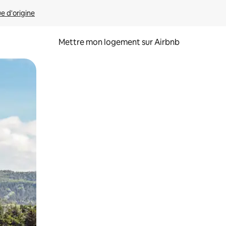
ue d'origine
Mettre mon logement sur Airbnb
sant glisser.