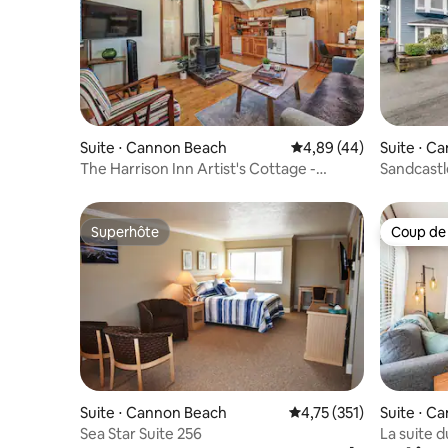
Suite ⋅ Cannon Beach
Évaluation moyenne sur
4,89 (44)
Suite ⋅ C
The Harrison Inn Artist's Cottage -
Sandcastl
Nouvelle annonce !
Superhôte
Coup de
Superhôte
Coup de
Suite ⋅ Cannon Beach
Évaluation moyenne sur
4,75 (351)
Suite ⋅ C
Sea Star Suite 256
La suite du