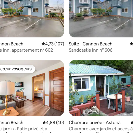
 la base de 44 commentaires : 4,89 sur 5
annon Beach
Évaluation moyenne sur la base de 107 comme
4,73 (107)
Suite ⋅ Cannon Beach
É
e Inn, appartement n° 602
Sandcastle Inn n° 606
 cœur voyageurs
 cœur voyageurs
 la base de 351 commentaires : 4,75 sur 5
annon Beach
Évaluation moyenne sur la base de 40 comme
4,88 (40)
Chambre privée ⋅ Astoria
É
 jardin · Patio privé et à
Chambre avec jardin et accès à l