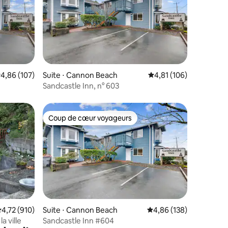
ntaires : 4,73 sur 5
valuation moyenne sur la base de 107 commentaires : 4,86 sur 5
4,86 (107)
Suite ⋅ Cannon Beach
Évaluation moyenne sur
4,81 (106)
Sandcastle Inn, n° 603
Coup de cœur voyageurs
Coup de cœur voyageurs
ntaires : 4,88 sur 5
valuation moyenne sur la base de 910 commentaires : 4,72 sur 5
4,72 (910)
Suite ⋅ Cannon Beach
Évaluation moyenne sur
4,86 (138)
a ville
Sandcastle Inn #604