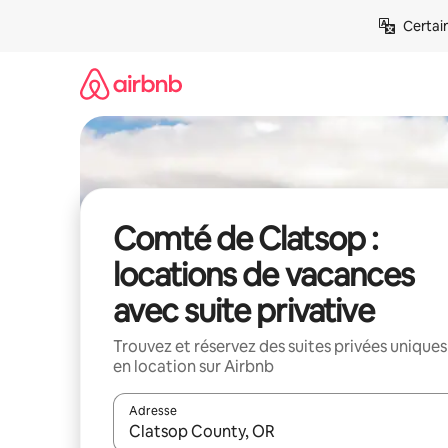
Aller
Certai
directement
au
contenu
Comté de Clatsop :
locations de vacances
avec suite privative
Trouvez et réservez des suites privées uniques
en location sur Airbnb
Adresse
Lorsque les résultats s'affichent, utilisez les flèc