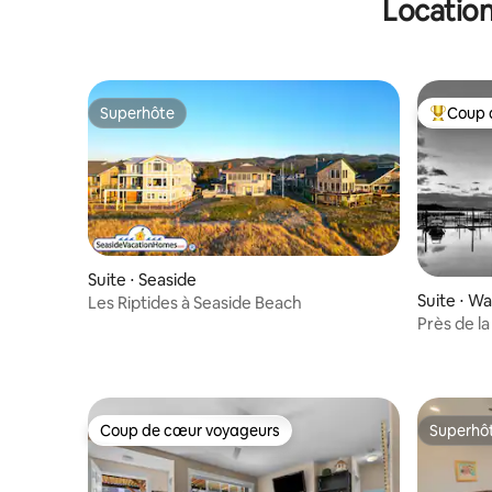
Location
quelques 
Superhôte
Coup 
Superhôte
Coups de
Suite ⋅ Seaside
Suite ⋅ W
Les Riptides à Seaside Beach
Près de l
Stevens e
Coup de cœur voyageurs
Superhô
Coup de cœur voyageurs
Superhô