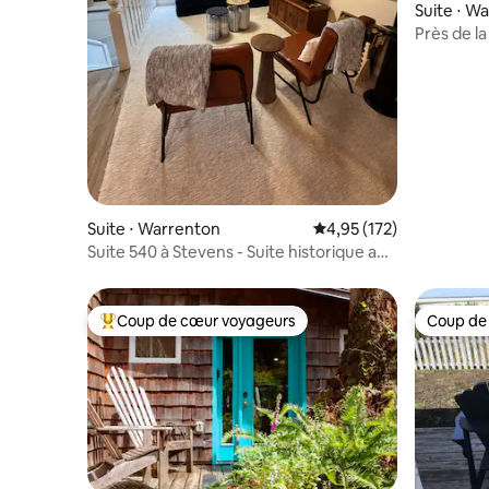
Suite ⋅ W
Près de l
Stevens e
Suite ⋅ Warrenton
Évaluation moyenne sur
4,95 (172)
Suite 540 à Stevens - Suite historique au
troisième étage
Coup de cœur voyageurs
Coup de
Coups de cœur voyageurs les plus appréciés
Coup de