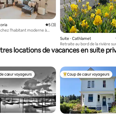
toria
Évaluation moyenne sur la base de 3 co
5 (3)
hez l'habitant moderne à
Vue sur l'eau + jardin
r la base de 37 commentaires : 4,81 sur 5
Suite ⋅ Cathlamet
Retraite au bord de la rivière sur 
tres locations de vacances en suite pri
Puget
de cœur voyageurs
Coup de cœur voyageurs
 cœur voyageurs les plus appréciés
Coups de cœur voyageurs les p