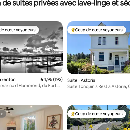
 de suites privées avec lave-linge et sè
pas de la plage
de cœur voyageurs
Coup de cœur voyageurs
 cœur voyageurs les plus appréciés
Coups de cœur voyageurs les p
arrenton
Évaluation moyenne sur la base de 192 comme
4,95 (192)
Suite ⋅ Astoria
a marina d'Hammond, du Fort
Suite Tonquin's Rest à Astoria,
t de la plage
te
Coup de cœur voyageurs
te
Coups de cœur voyageurs les p