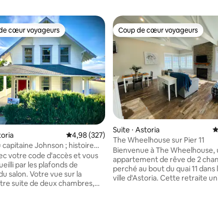
de cœur voyageurs
Coup de cœur voyageurs
 cœur voyageurs les plus appréciés
Coup de cœur voyageurs
la base de 280 commentaires : 4,92 sur 5
Suite ⋅ Astoria
É
toria
Évaluation moyenne sur la base de 327 commen
4,98 (327)
The Wheelhouse sur Pier 11
 capitaine Johnson ; histoire
Bienvenue à The Wheelhouse, 
ur la rivière
ec votre code d'accès et vous
appartement de rêve de 2 cha
eilli par les plafonds de
perché au bout du quai 11 dans 
u salon. Votre vue sur la
ville d'Astoria. Cette retraite u
votre suite de deux chambres,
une vue à 360° sur la rivière, y 
che/baignoire et votre
pont Astoria-Megler, la colonne
 sont en haut des escaliers. Ce
et de charmantes maisons à fla
historique a été construit en
colline. Regardez les bateaux p