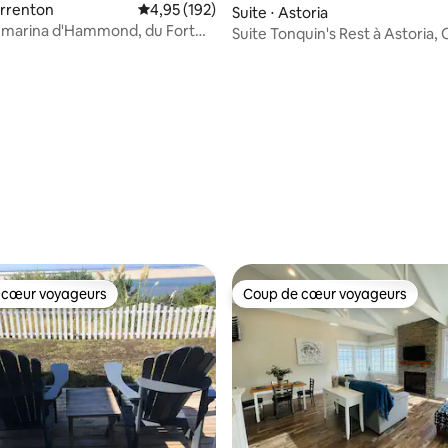
arrenton
Évaluation moyenne sur la base de 192 comme
4,95 (192)
Suite ⋅ Astoria
a marina d'Hammond, du Fort
Suite Tonquin's Rest à Astoria,
t de la plage
 la base de 172 commentaires : 4,95 sur 5
 cœur voyageurs
Coup de cœur voyageurs
 cœur voyageurs
Coup de cœur voyageurs