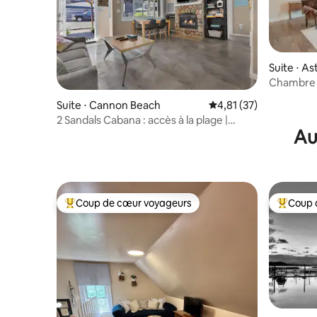
Suite ⋅ As
Chambre c
Astoria | 
Suite ⋅ Cannon Beach
Évaluation moyenne su
4,81 (37)
2 Sandals Cabana : accès à la plage |
Au
Animaux acceptés
Coup de cœur voyageurs
Coup 
Coups de cœur voyageurs les plus appréciés
Coups de