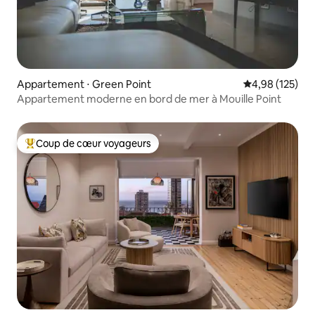
Appartement ⋅ Green Point
Évaluation moy
4,98 (125)
Appartement moderne en bord de mer à Mouille Point
Coup de cœur voyageurs
Coups de cœur voyageurs les plus appréciés