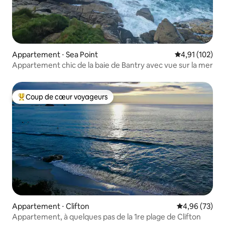
Appartement ⋅ Sea Point
Évaluation moy
4,91 (102)
Appartement chic de la baie de Bantry avec vue sur la mer
Coup de cœur voyageurs
Coups de cœur voyageurs les plus appréciés
Appartement ⋅ Clifton
Évaluation mo
4,96 (73)
Appartement, à quelques pas de la 1re plage de Clifton