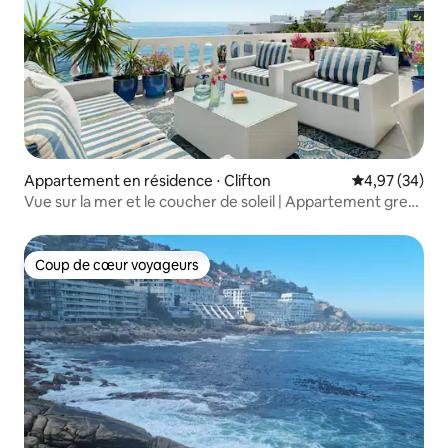
Appartement en résidence ⋅ Clifton
Évaluation mo
4,97 (34)
Vue sur la mer et le coucher de soleil | Appartement grec
à Clifton
Coup de cœur voyageurs
Coup de cœur voyageurs