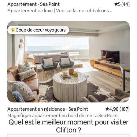
Appartement ⋅ Sea Point
Évaluation
5 (44)
Appartement de luxe | Vue sur la mer et balcons
ensoleillés
Coup de cœur voyageurs
Coups de cœur voyageurs les plus appréciés
Appartement en résidence ⋅ Sea Point
Évaluation moy
4,98 (187)
Magnifique appartement en bord de mer à Sea Point
Quel est le meilleur moment pour visiter
Clifton ?