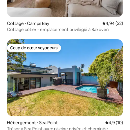
Cottage ⋅ Camps Bay
Évaluation mo
4,94 (32)
Cottage côtier - emplacement privilégié à Bakoven
Coup de cœur voyageurs
Coup de cœur voyageurs
Hébergement ⋅ Sea Point
Évaluation m
4,9 (10)
Trésor à Sea Point avec piscine privée et cheminée