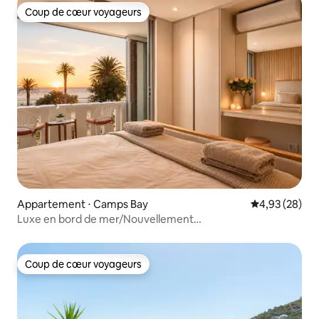
Coup de cœur voyageurs
Coup de cœur voyageurs
Appartement ⋅ Camps Bay
Évaluation mo
4,93 (28)
Luxe en bord de mer/Nouvellement
rénové/Confortable/Camps Bay
Coup de cœur voyageurs
Coup de cœur voyageurs