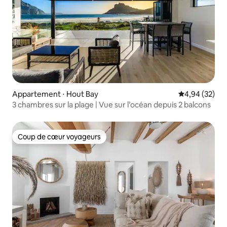
Appartement ⋅ Hout Bay
Évaluation mo
4,94 (32)
3 chambres sur la plage | Vue sur l’océan depuis 2 balcons
Coup de cœur voyageurs
Coup de cœur voyageurs