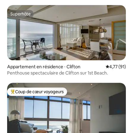
Superhôte
Superhôte
Appartement en résidence ⋅ Clifton
Évaluation mo
4,77 (91)
Penthouse spectaculaire de Clifton sur 1st Beach.
Coup de cœur voyageurs
Coups de cœur voyageurs les plus appréciés