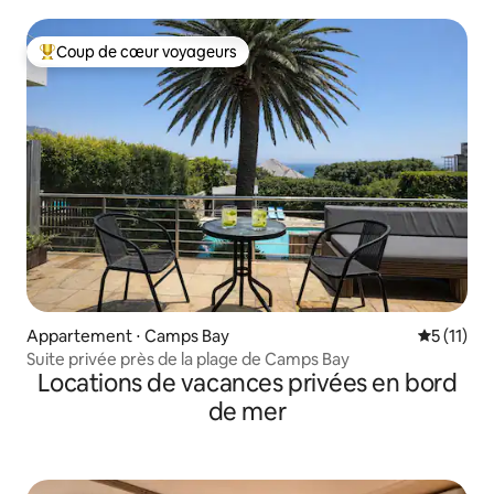
Coup de cœur voyageurs
Coups de cœur voyageurs les plus appréciés
Appartement ⋅ Camps Bay
Évaluatio
5 (11)
Suite privée près de la plage de Camps Bay
Locations de vacances privées en bord
de mer