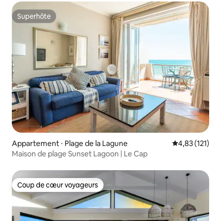
Superhôte
Superhôte
Appartement ⋅ Plage de la Lagune
Évaluation moy
4,83 (121)
Maison de plage Sunset Lagoon | Le Cap
Coup de cœur voyageurs
Coup de cœur voyageurs