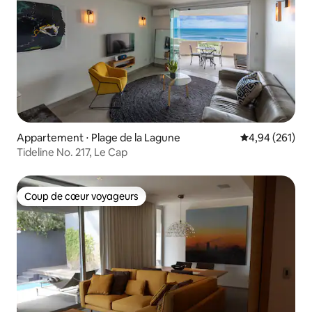
Appartement ⋅ Plage de la Lagune
Évaluation moy
4,94 (261)
Tideline No. 217, Le Cap
Coup de cœur voyageurs
Coup de cœur voyageurs