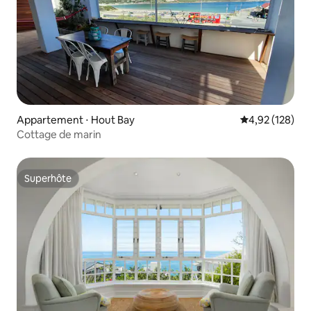
Appartement ⋅ Hout Bay
Évaluation moy
4,92 (128)
Cottage de marin
Superhôte
Superhôte