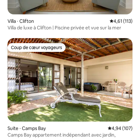
Villa ⋅ Clifton
Évaluation mo
4,61 (113)
Villa de luxe à Clifton | Piscine privée et vue sur la mer
Coup de cœur voyageurs
Coup de cœur voyageurs
Suite ⋅ Camps Bay
Évaluation moy
4,94 (107)
Camps Bay appartement indépendant avec jardin,