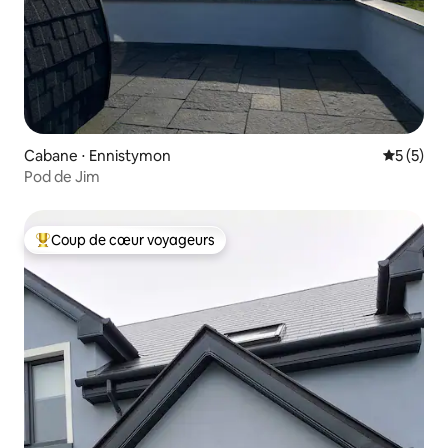
Cabane ⋅ Ennistymon
Évaluatio
5 (5)
Pod de Jim
Coup de cœur voyageurs
Coups de cœur voyageurs les plus appréciés