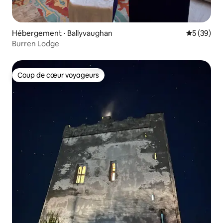
Hébergement ⋅ Ballyvaughan
Évaluation
5 (39)
Burren Lodge
Coup de cœur voyageurs
Coup de cœur voyageurs