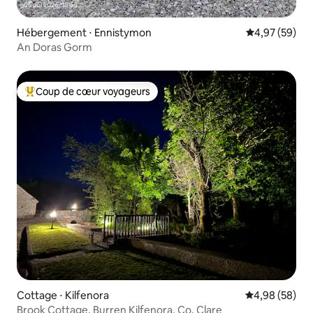
Hébergement ⋅ Ennistymon
Évaluation mo
4,97 (59)
An Doras Gorm
Coup de cœur voyageurs
Coups de cœur voyageurs les plus appréciés
Cottage ⋅ Kilfenora
Évaluation mo
4,98 (58)
Brook Cottage, Burren Kilfenora, Co. Clare