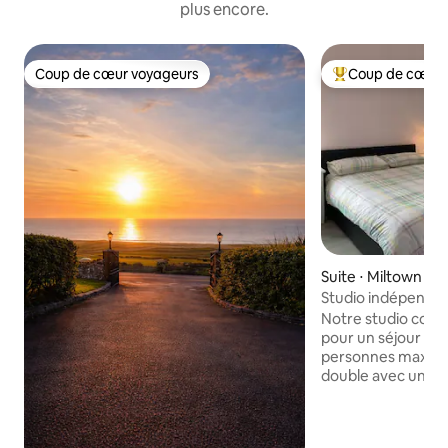
plus encore.
Coup de cœur voyageurs
Coup de cœur 
Coup de cœur voyageurs
Coups de cœur vo
Suite ⋅ Miltown Ma
Studio indépendan
Notre studio confo
pour un séjour re
personnes maximum.
double avec une sa
un canapé et une t
kitchenette équip
ondes, d'un réfrigé