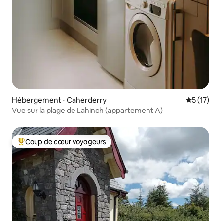
Hébergement ⋅ Caherderry
Évaluation
5 (17)
Vue sur la plage de Lahinch (appartement A)
Coup de cœur voyageurs
Coups de cœur voyageurs les plus appréciés