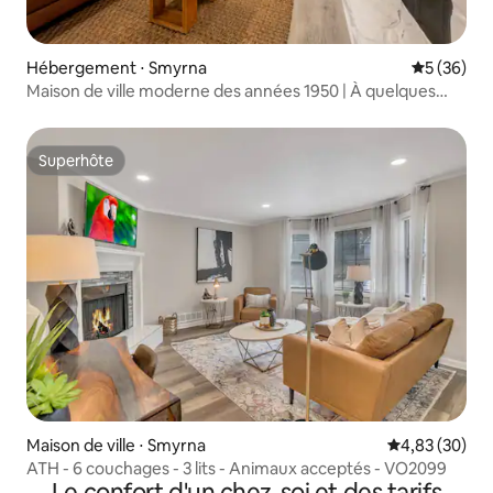
Hébergement ⋅ Smyrna
Évaluation
5 (36)
Maison de ville moderne des années 1950 | À quelques
minutes de The Battery
Superhôte
Superhôte
Maison de ville ⋅ Smyrna
Évaluation mo
4,83 (30)
ATH - 6 couchages - 3 lits - Animaux acceptés - VO2099
Le confort d'un chez-soi et des tarifs