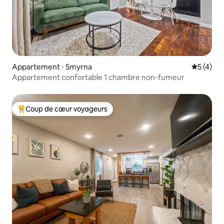
Appartement ⋅ Smyrna
Évaluatio
5 (4)
Appartement confortable 1 chambre non-fumeur
Coup de cœur voyageurs
Coups de cœur voyageurs les plus appréciés