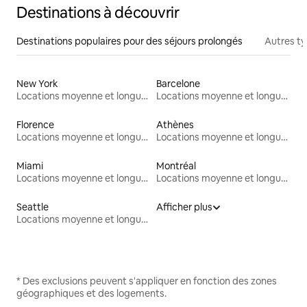
Destinations à découvrir
Destinations populaires pour des séjours prolongés
Autres t
New York
Barcelone
Locations moyenne et longue durée
Locations moyenne et longue durée
Florence
Athènes
Locations moyenne et longue durée
Locations moyenne et longue durée
Miami
Montréal
Locations moyenne et longue durée
Locations moyenne et longue durée
Seattle
Afficher plus
Locations moyenne et longue durée
* Des exclusions peuvent s'appliquer en fonction des zones
géographiques et des logements.