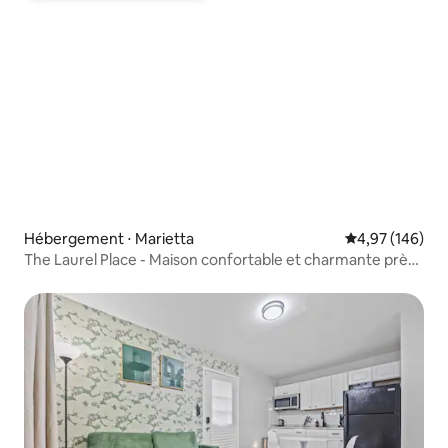
Hébergement ⋅ Marietta
Évaluation moy
4,97 (146)
The Laurel Place - Maison confortable et charmante près
d'ATL