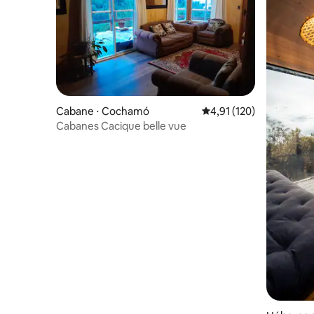
Cabane ⋅ Cochamó
Évaluation moyenne sur
4,91 (120)
Cabanes Cacique belle vue