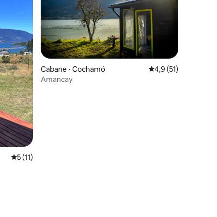
Cabane ⋅ Cochamó
Évaluation moyenne s
4,9 (51)
Amancay
Évaluation moyenne sur la base de 11 commentaires : 5 sur 5
5 (11)