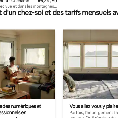
ment ⋅ Cochamó
Évaluation moyenne sur la base de 79 commen
4,84 (79)
ec vue et dans les montagnes
t d'un chez-soi et des tarifs mensuels 
amó
des numériques et
Vous allez vous y plaire
essionnels en
Parfois, l'hébergement fai
voyage. Qu'il s'agisse de