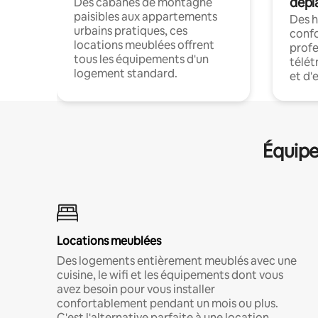
dépl
Des cabanes de montagne
paisibles aux appartements
Des 
urbains pratiques, ces
confo
locations meublées offrent
profe
tous les équipements d'un
télét
logement standard.
et d'
Équipe
Locations meublées
Des logements entièrement meublés avec une
cuisine, le wifi et les équipements dont vous
avez besoin pour vous installer
confortablement pendant un mois ou plus.
C'est l'alternative parfaite à une location