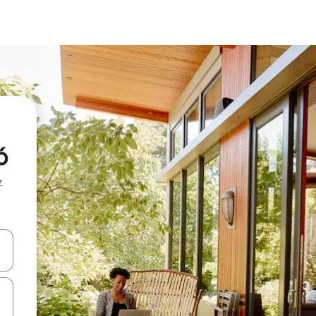
ó
z
hes vers le haut et vers le bas pour les parcourir ou en appuyant et en fai