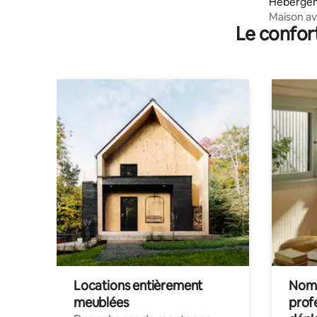
Héberge
Maison av
Le confor
de Coch
Locations entièrement
Noma
meublées
prof