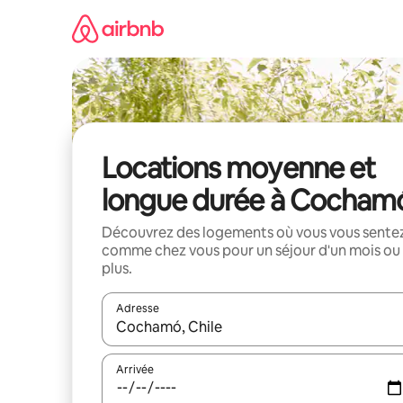
Aller
directement
au
contenu
Locations moyenne et
longue durée à Cocham
Découvrez des logements où vous vous sente
comme chez vous pour un séjour d'un mois ou
plus.
Adresse
Lorsque les résultats s'affichent, utilisez les flèc
Arrivée