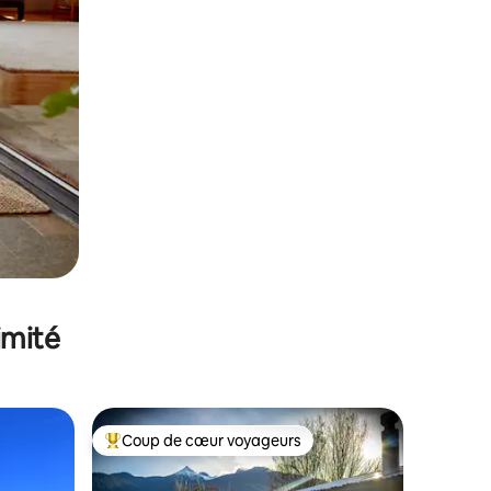
imité
Coup de cœur voyageurs
lus appréciés
Coups de cœur voyageurs les plus appréciés