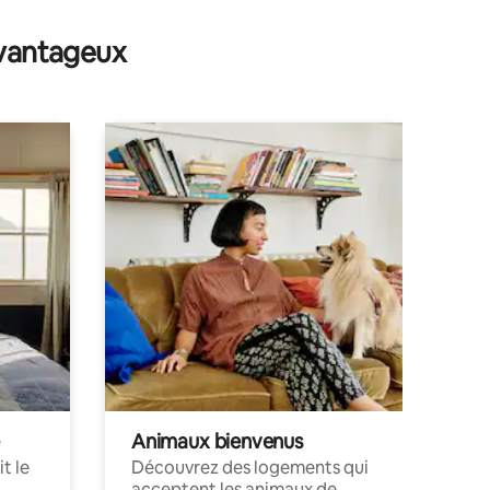
taires : 4,84 sur 5
avantageux
Animaux bienvenus
t le
Découvrez des logements qui
acceptent les animaux de