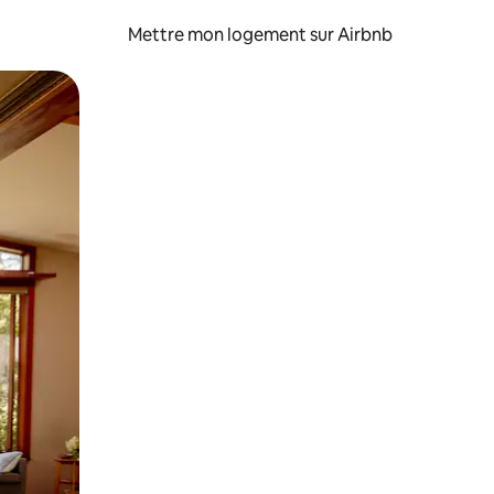
Mettre mon logement sur Airbnb
sant glisser.