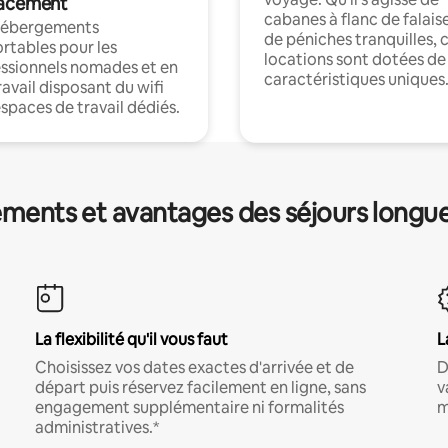
acement
cabanes à flanc de falais
hébergements
de péniches tranquilles, 
rtables pour les
locations sont dotées de
ssionnels nomades et en
caractéristiques uniques
ravail disposant du wifi
espaces de travail dédiés.
ments et avantages des séjours longu
La flexibilité qu'il vous faut
L
Choisissez vos dates exactes d'arrivée et de
D
départ puis réservez facilement en ligne, sans
v
engagement supplémentaire ni formalités
m
administratives.*