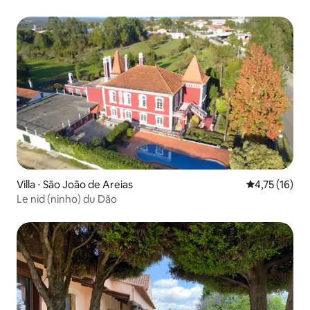
Villa ⋅ São João de Areias
Évaluation mo
4,75 (16)
Le nid (ninho) du Dão