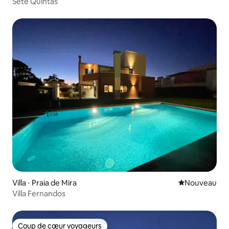
Sete Quintas
Villa ⋅ Praia de Mira
Nouvel hébe
Nouveau
Villa Fernandos
Coup de cœur voyageurs