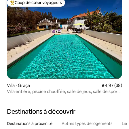
Coup de cœur voyageurs
Coups de cœur voyageurs les plus appréciés
Villa ⋅ Graça
Évaluation mo
4,97 (38)
Villa entière, piscine chauffée, salle de jeux, salle de sport,
cinéma
Destinations à découvrir
Destinations à proximité
Autres types de logements
Lie