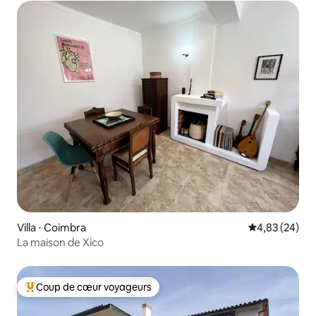
Villa ⋅ Coimbra
Évaluation mo
4,83 (24)
La maison de Xico
Coup de cœur voyageurs
Coups de cœur voyageurs les plus appréciés