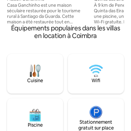
Casa Ganchinho est une maison
À 9 km de Penela 
séculaire restaurée pour le tourisme
Quinta das Eiras, d
rural à Santiago da Guarda. Cette
une piscine, un ja
maison a été restaurée tout en
Wi-Fi gratuite. La ferme offre à ses
Équipements populaires dans les villas
conservant ses caractéristiques
voyageurs un espa
architecturales et en utilisant des
au bord de la pisci
en location à Coimbra
méthodes et des matériaux durables qui
jacuzzi, une cuisi
garantissent le confort et le bien-être
une salle à mange
des voyageurs. Idéal pour une escapade
profiter de paysa
relaxante en famille et entre amis en
environnement m
parfaite harmonie avec la nature. Les
d'intimité, un espa
installations ont été agrandies,
enfants et les ani
permettant une augmentation du
supplémentaires p
nombre de voyageurs, jusqu'à un
Le logement dispo
Cuisine
Wifi
maximum de 19 (des frais
et d'une terrasse
supplémentaires s'appliquent pour plus
manger.
de 16 voyageurs).
Stationnement
Piscine
gratuit sur place