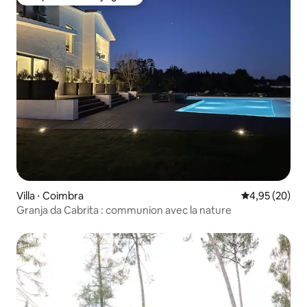
Coup de cœur voyageurs
Villa ⋅ Coimbra
Évaluation mo
4,95 (20)
Granja da Cabrita : communion avec la nature