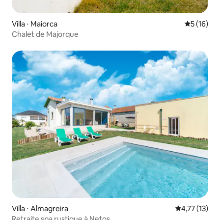
Villa ⋅ Maiorca
Évaluation
5 (16)
Chalet de Majorque
Villa ⋅ Almagreira
Évaluation mo
4,77 (13)
Retraite spa rustique à Netos