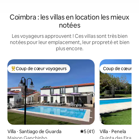
Coimbra : les villas en location les mieux
notées
Les voyageurs approuvent ! Ces villas sont très bien
notées pour leur emplacement, leur propreté et bien
plus encore.
Coup de cœur voyageurs
Coup de cœur vo
Coups de cœur voyageurs les plus appréciés
Coup de cœur vo
Villa ⋅ Santiago de Guarda
Évaluation moyenne sur la b
5 (41)
Villa ⋅ Penela
Maison Ganchinho
Quinta das Eiras -