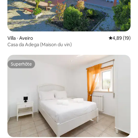
Villa ⋅ Aveiro
Évaluation mo
4,89 (19)
Casa da Adega (Maison du vin)
Superhôte
Superhôte