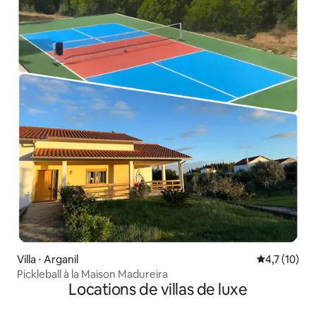
Villa ⋅ Arganil
Évaluation m
4,7 (10)
Pickleball à la Maison Madureira
Locations de villas de luxe