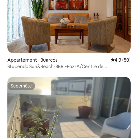
Appartement ⋅ Buarcos
Évaluation m
4,9 (50)
Stupendo Sun&Beach-3BR FFoz-A/Centre de
conditionnement
Superhôte
Superhôte