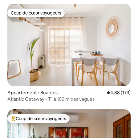
Coup de cœur voyageurs
Coup de cœur voyageurs
Appartement ⋅ Buarcos
Évaluation moy
4,88 (173)
Atlantic Getaway - T1 à 100 m des vagues
Coup de cœur voyageurs
Coups de cœur voyageurs les plus appréciés