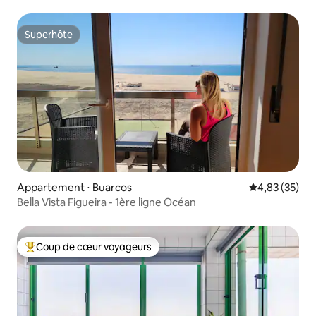
Superhôte
Superhôte
Appartement ⋅ Buarcos
Évaluation mo
4,83 (35)
Bella Vista Figueira - 1ère ligne Océan
Coup de cœur voyageurs
Coups de cœur voyageurs les plus appréciés