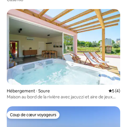
Hébergement ⋅ Soure
Évaluatio
5 (4)
Maison au bord de la rivière avec jacuzzi et aire de jeux
pour enfants !
Coup de cœur voyageurs
Coup de cœur voyageurs