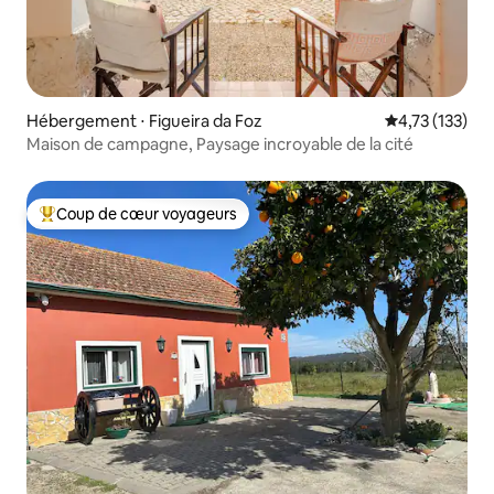
Hébergement ⋅ Figueira da Foz
Évaluation moy
4,73 (133)
Maison de campagne, Paysage incroyable de la cité
Coup de cœur voyageurs
Coups de cœur voyageurs les plus appréciés