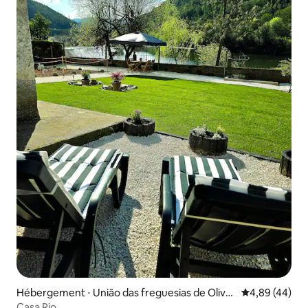
Hébergement ⋅ União das freguesias de Olivei
Évaluation mo
4,89 (44)
ra do Mondego e Travanca do Mondego
Casa Rio