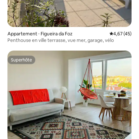
Appartement ⋅ Figueira da Foz
Évaluation mo
4,67 (45)
Penthouse en ville terrasse, vue mer, garage, vélo
Superhôte
Superhôte