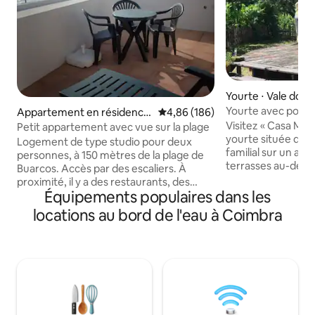
Yourte ⋅ Vale do B
ogao grande
Yourte avec poêle à
Appartement en résidence
Évaluation moyenne sur la base 
4,86 (186)
rivière
⋅ Figueira da Foz
Visitez « Casa Mati
Petit appartement avec vue sur la plage
yourte située da
Logement de type studio pour deux
familial sur un anc
personnes, à 150 mètres de la plage de
terrasses au-dess
Buarcos. Accès par des escaliers. À
rivière Zezere. Dé
proximité, il y a des restaurants, des
réseau avec le con
Équipements populaires dans les
supermarchés, des magasins et des
grâce à la technol
parkings. Sur la plage, en bord de mer,
locations au bord de l'eau à Coimbra
sur le thème maro
nous pouvons faire de la randonnée ou
lumineux et aéré 
du jogging. Il dispose d'une terrasse
confortable et ro
donnant sur la mer ; il est très agréable
la vue sur la rivièr
d'y observer le coucher du soleil. À
terrasse/l'espace y
l'intérieur, il y a la climatisation et le coin
se trouve dans son
cuisine est équipé. Mon logement est
sur une terrasse 
parfait pour les couples ou les séjours en
d'impressionnants