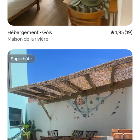
Hébergement ⋅ Góis
Évaluation mo
4,95 (19)
Maison de la rivière
Superhôte
Superhôte