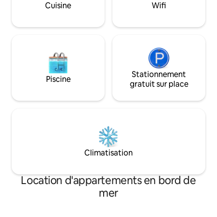
solo. Tarif touristique de 1,5 € par
Cuisine
Wifi
vignes.
personne et par nuit (maximum de 7
nuits)
Stationnement
Piscine
gratuit sur place
Climatisation
Location d'appartements en bord de
mer