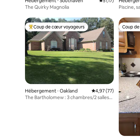
Hébergement ⋅ Southaven
Évaluation moyenne
5 (17)
Hébergem
y
The Quirky Magnolia
Piscine, s
calme
Coup de cœur voyageurs
Coup de
Coups de cœur voyageurs les plus appréciés
Coup de
Hébergement ⋅ Oakland
Évaluation moyenne su
4,97 (77)
The Bartholomew : 3 chambres/2 salles
de bain • Lit King size + jacuzzi