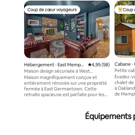
Coup de cœur voyageurs
Coup 
Coup de cœur voyageurs
Coups de
Cabane ⋅
Hébergement ⋅ East Memphi
Évaluation moyenne sur
4,95 (58)
s
Petite ca
Maison design sécurisée à West
Memphis a
Germantown
Évadez-vo
Maison magnifiquement conçue et
chalet de
entièrement rénovée sur une propriété
à Oakland,
fermée à East Germantown. Cette
de Memph
retraite spacieuse est parfaite pour les
parfait po
voyages en famille ou d'affaires. À
familles 
seulement 5 min du centre-ville de
recherche
Germantown, de la bretelle d'accès à
Équipements po
nature. Profitez d'un séjour confortable
l'autoroute et du siège social de FedEx.
dans un ch
Située dans un quartier calme sur un
un braser
grand terrain avec des espaces de vie et
coucher d
de restauration extérieurs aménagés.