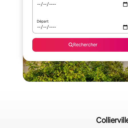
Départ
Rechercher
Colliervil