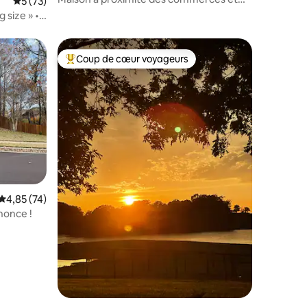
ntaires : 4,94 sur 5
Évaluation moyenne sur la base de 73 commentaires : 5 sur 5
5 (73)
restaurants.
 size » •
Coup de cœur voyageurs
Coups de cœur voyageurs les plus appréciés
Évaluation moyenne sur la base de 74 commentaires : 4,85 sur 5
4,85 (74)
nonce !