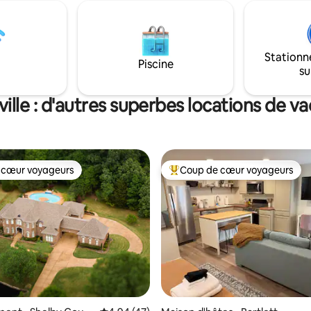
propriétaire d'origine. Autrefoi
e 10 acres. Parmi les
maison familiale bien-aimée, m
nts modernes, vous
une escapade chaleureuse et
rez d'une connexion Wi-Fi
accueillante pleine de charme 
'une kitchenette bien équipée
Stationn
caractère du Sud. Parfait pour 
Piscine
adre magnifique au bord de
su
séjours de détente, des mariag
vous pourrez vous détendre et
famille, des visites de travail o
vec la nature.
qui explorent simplement le no
rville : d'autres superbes locations de v
Mississippi et la région de Memp
 cœur voyageurs
Coup de cœur voyageurs
 cœur voyageurs
Coups de cœur voyageurs les p