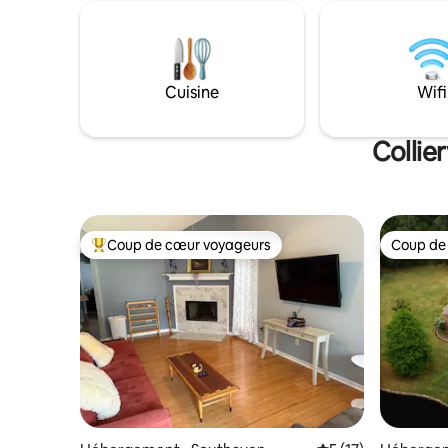
paisible d
Cette propriété de 2 chambres et
équipeme
2,5 salles de bain dispose d'une salle de
bénéficie
sport sur place, d'un parking sécurisé,
rapide, d
d'un système de sécurité surveillé, de
Cuisine
Wifi
et d'un c
beaucoup d'espace pour se détendre et
l'eau où 
d'une cuisine de chef. Cette propriété
renouer a
n'est pas adaptée aux grands groupes ou
Collie
événements.
Coup de cœur voyageurs
Coup de
Coups de cœur voyageurs les plus appréciés
Coup de