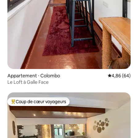
Appartement ⋅ Colombo
Évaluation mo
4,86 (64)
Le Loft à Galle Face
Coup de cœur voyageurs
Coups de cœur voyageurs les plus appréciés