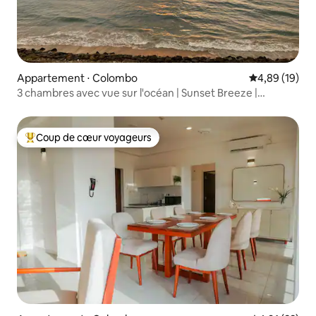
Appartement ⋅ Colombo
Évaluation mo
4,89 (19)
3 chambres avec vue sur l'océan | Sunset Breeze |
Arrivée/départ flexibles
Coup de cœur voyageurs
Coups de cœur voyageurs les plus appréciés