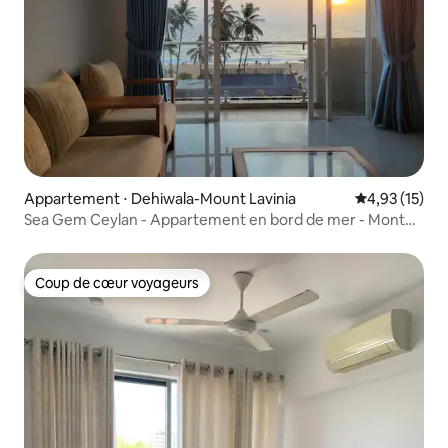
Appartement ⋅ Dehiwala-Mount Lavinia
Évaluation mo
4,93 (15)
Sea Gem Ceylan - Appartement en bord de mer - Mont
Lavinia
Coup de cœur voyageurs
Coup de cœur voyageurs