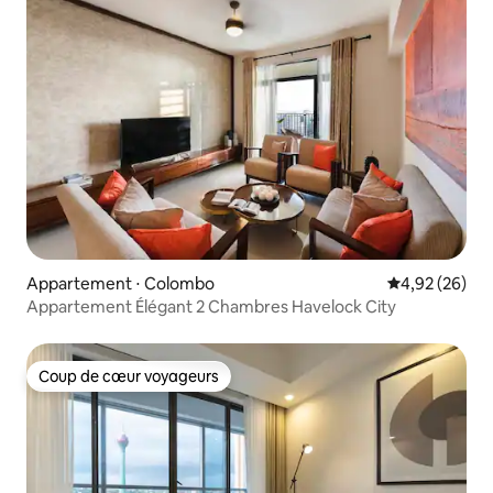
Appartement ⋅ Colombo
Évaluation mo
4,92 (26)
Appartement Élégant 2 Chambres Havelock City
Coup de cœur voyageurs
Coup de cœur voyageurs