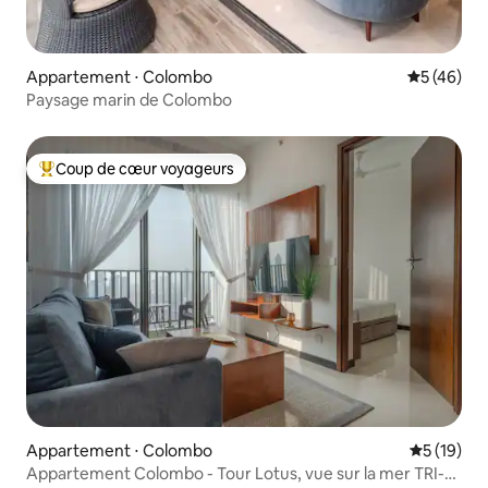
Appartement ⋅ Colombo
Évaluation
5 (46)
Paysage marin de Colombo
Coup de cœur voyageurs
Coups de cœur voyageurs les plus appréciés
Appartement ⋅ Colombo
Évaluation
5 (19)
Appartement Colombo - Tour Lotus, vue sur la mer TRI-