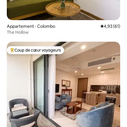
Appartement ⋅ Colombo
Évaluation mo
4,93 (61)
The Hollow
Coup de cœur voyageurs
Coups de cœur voyageurs les plus appréciés