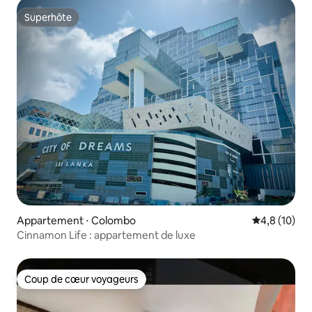
Superhôte
Superhôte
Appartement ⋅ Colombo
Évaluation m
4,8 (10)
Cinnamon Life : appartement de luxe
Coup de cœur voyageurs
Coup de cœur voyageurs