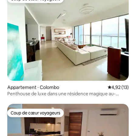
Coup de cœur voyageurs
Appartement ⋅ Colombo
Évaluation mo
4,92 (13)
Penthouse de luxe dans une résidence magique au-
dessus de l'océan
Coup de cœur voyageurs
Coup de cœur voyageurs