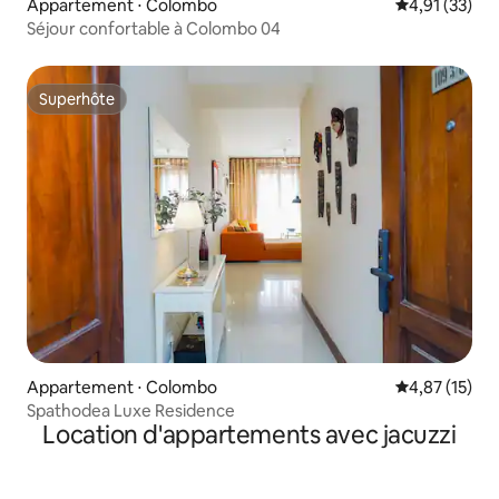
Appartement ⋅ Colombo
Évaluation mo
4,91 (33)
Séjour confortable à Colombo 04
Superhôte
Superhôte
Appartement ⋅ Colombo
Évaluation mo
4,87 (15)
Spathodea Luxe Residence
Location d'appartements avec jacuzzi