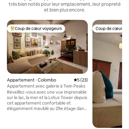
très bien notés pour leur emplacement, leur propreté
et bien plus encore.
Coup de cœur voyageurs
Coup de cœur vo
Coups de cœur voyageurs les plus appréciés
Coup de cœur vo
Appartement ⋅ Colombo
Évaluation moyenne sur la b
5 (23)
Appartement avec galerie à Twin Peaks
Réveillez-vous avec une vue imprenable
sur le lac, la mer et la Lotus Tower depuis
cet appartement confortable et
élégamment meublé au 29e étage dans
le quartier central le plus branché de
Colombo. Accédez à pied aux meilleurs
bars, clubs, restaurants, cafés, centres