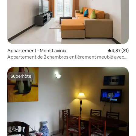
Appartement ⋅ Mont Lavinia
Évaluation mo
4,87 (31)
Appartement de 2 chambres entièrement meublé avec
vue sur la mer
Superhôte
Superhôte