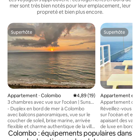
mer sont très bien notés pour leur emplacement, leur
propreté et bien plus encore.
Superhôte
Superhôte
Superhôte
Superhôte
Appartement ⋅ Colombo
Évaluation moyenne sur la base
4,89 (19)
Appartement en r
Uswetakeiyawa
3 chambres avec vue sur l'océan | Sunset
Appartement de lu
Breeze | Arrivée/départ flexibles
Piscine à déborde
- Duplex en bord de mer à Colombo
Réveillez-vous av
avec balcons panoramiques, vue sur le
sur l'océan et en
coucher de soleil, brise marine, arrivée
apaisant des vagu
flexible et charme authentique de la ville
de luxe en bord d
Colombo : équipements populaires dans
côtière. - Arrivée anticipée et départ
expérience relaxa
tardif possibles 👍 - Accès via une
piscine à déborde