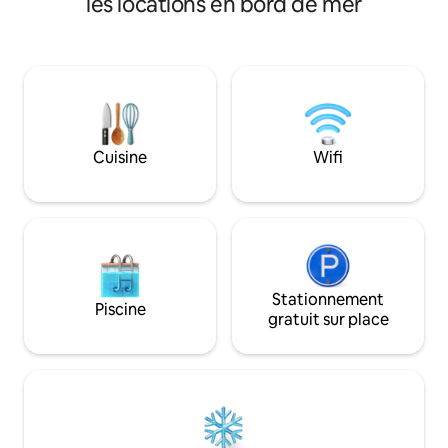
les locations en bord de mer
serrure intelligente sans clé -
moderne et un accè
Climatisation dans les 2 chambres
⭐⭐⭐⭐⭐ « Séjour in
principales. La 3e chambre dispose d'une
mer avec une vue 
fontaine à eau fraîche et bénéficie de la
l'océan et une bell
brise naturelle de l'océan. -Situé sur
débordement. Tout
Marine Drive, à proximité des
exactement confo
restaurants, supermarchés, pharmacies
description. ». Les voyageurs apprécient
et transports. -Endormez-vous au son
le cadre paisible e
Cuisine
Wifi
de l'océan Indien et réveillez-vous au
sur le coucher de s
son des vagues qui s'écrasent sur les
privé et la facilit
rochers. Profitez de la vue sur l'océan !
qui rendent chaque
facile.
Stationnement
Piscine
gratuit sur place