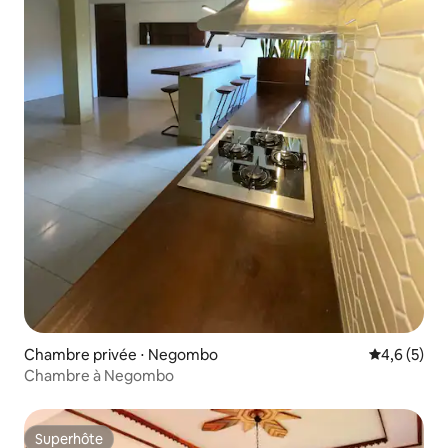
Chambre privée ⋅ Negombo
Évaluation 
4,6 (5)
Chambre à Negombo
Superhôte
Superhôte