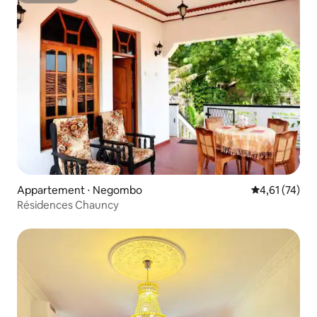
Appartement ⋅ Negombo
Évaluation mo
4,61 (74)
Résidences Chauncy