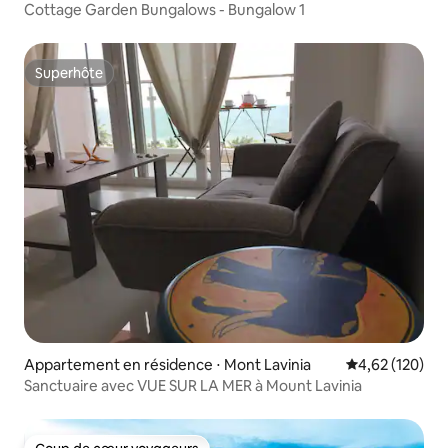
Cottage Garden Bungalows - Bungalow 1
Superhôte
Superhôte
Appartement en résidence ⋅ Mont Lavinia
Évaluation moy
4,62 (120)
Sanctuaire avec VUE SUR LA MER à Mount Lavinia