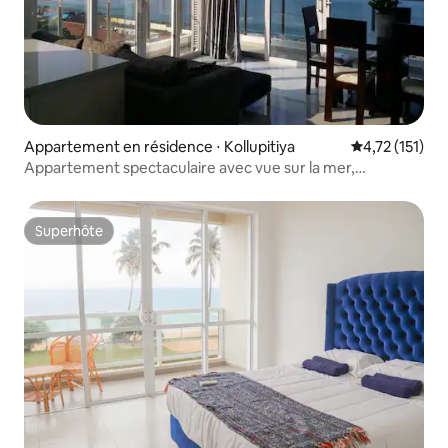
Appartement en résidence ⋅ Kollupitiya
Évaluation mo
4,72 (151)
Appartement spectaculaire avec vue sur la mer,
3 chambres et 3 salles de bain
Superhôte
Superhôte