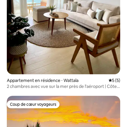
Appartement en résidence ⋅ Wattala
Évaluatio
5 (5)
2 chambres avec vue sur la mer près de l'aéroport | Côte
de Colombo
Coup de cœur voyageurs
Coup de cœur voyageurs