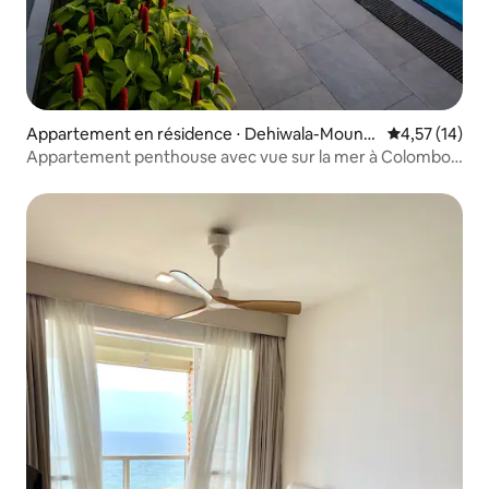
Appartement en résidence ⋅ Dehiwala-Mount
Évaluation mo
4,57 (14)
Lavinia
Appartement penthouse avec vue sur la mer à Colombo -
Dehiwala