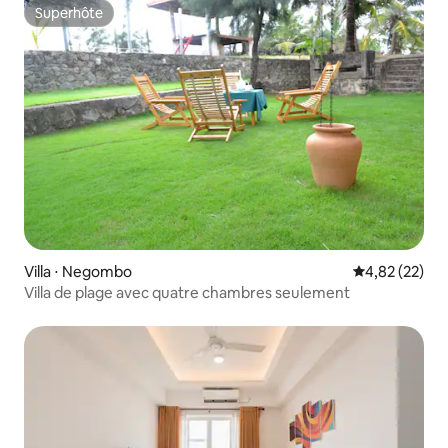
Superhôte
Superhôte
Villa ⋅ Negombo
Évaluation mo
4,82 (22)
Villa de plage avec quatre chambres seulement