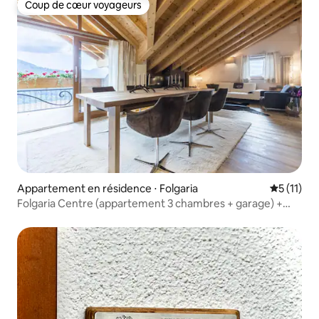
Coup de cœur voyageurs
Coup de cœur voyageurs
Appartement en résidence ⋅ Folgaria
Évaluatio
5 (11)
Folgaria Centre (appartement 3 chambres + garage) +
accès aux pistes