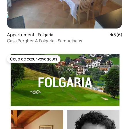
Appartement ⋅ Folgaria
Évaluatio
5 (6)
Casa Pergher A Folgaria - Samuelhaus
Coup de cœur voyageurs
Coup de cœur voyageurs