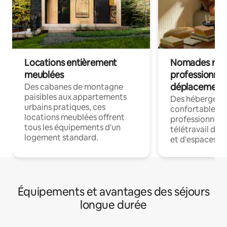
Locations entièrement
Nomades num
meublées
professionnel
déplacement
Des cabanes de montagne
paisibles aux appartements
Des hébergem
urbains pratiques, ces
confortables p
locations meublées offrent
professionnels
tous les équipements d'un
télétravail dis
logement standard.
et d'espaces de
Équipements et avantages des séjours
longue durée