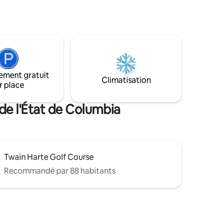
e
1 mile du Columbia State Historic Park, à 5
profitez
miles de Sonora ou de Jamestown et du
t
Railtown 1897 State Historic Park. À 14
es. Les
miles de Murphys, à 37 miles de la station
ciel
de ski de Dodge Ridge, à 50 miles de la
paradis
station de ski de Bear Valley. À 53 miles
s de
de Yosemite. Les clients disent toujours
u centre-
« le meilleur Air BNB dans lequel nous
ement gratuit
 du
ayons jamais séjourné ! »
Climatisation
r place
 de l'État de Columbia
Twain Harte Golf Course
Recommandé par 88 habitants