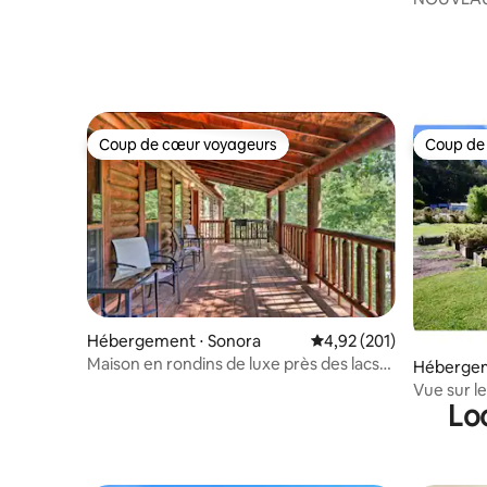
minutes à
Coup de cœur voyageurs
Coup de
Coup de cœur voyageurs
Coup de
Hébergement ⋅ Sonora
Évaluation moyenne sur
4,92 (201)
Maison en rondins de luxe près des lacs
Hébergem
et de Twain Harte
Vue sur le
Lo
région vit