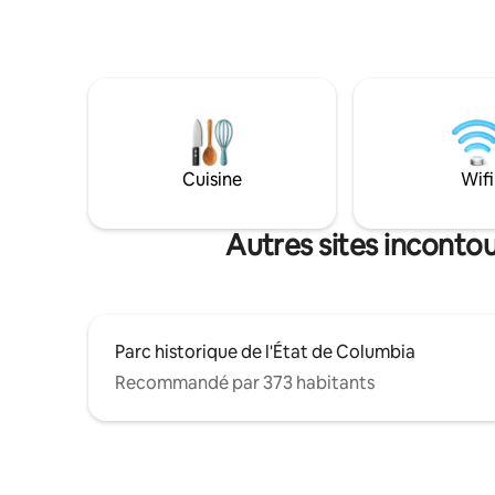
petit aéro
puis plongez dans le jacuzzi sous les pins,
confiserie
installez-vous confortablement près du
orpaillage 
feu, sirotez un expresso le matin ou
emplaceme
partagez un verre de vin sous les étoiles.
excursion
Niché dans un coin tranquille de Pine
national 
Mountain Lake, le chalet allie l'âme d'un
de Calaver
chalet vintage au confort d'un
navigation
établissement de charme. Isolé,
Cuisine
Wifi
WiFi n'est
romantique, accueillant pour les chiens
pas dessu
et conçu pour deux. Peut accueillir
jusqu'à 4 personnes.
Autres sites incontou
Parc historique de l'État de Columbia
Recommandé par 373 habitants