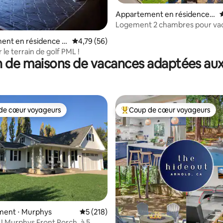
Appartement en résidence ⋅
e sur la base de 8 commentaires : 5 sur 5
Angels Camp
Logement 2 chambres pour va
famille - Activités de plein air et 
ent en résidence ⋅
Évaluation moyenne sur la base de 56 comme
4,79 (56)
d
le terrain de golf PML !
 de maisons de vacances adaptées aux
de cœur voyageurs
Coup de cœur voyageurs
 cœur voyageurs les plus appréciés
Coups de cœur voyageurs les p
la base de 189 commentaires : 4,93 sur 5
ent ⋅ Murphys
Évaluation moyenne sur la base de 218 co
5 (218)
Murphys Front Porch, à 5