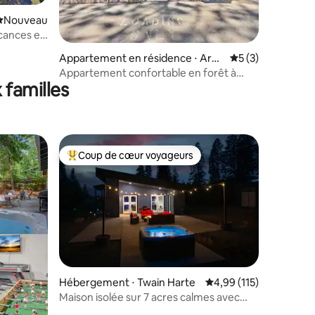
Nouvel hébergement
Nouveau
cances en
golf !
ntaires : 4,79 sur 5
Appartement en résidence ⋅ Arno
Évaluation moyenn
5 (3)
ld
Appartement confortable en forêt à
 familles
Arnold avec 2 chambres et patio
Coup de cœur voyageurs
lus appréciés
Coups de cœur voyageurs les plus appréciés
Hébergement ⋅ Twain Harte
Évaluation moyenne sur
4,99 (115)
Maison isolée sur 7 acres calmes avec
mmentaires : 5 sur 5
jacuzzi !