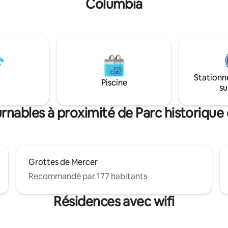
Columbia
situées sur un terrain de plus d
port, ses restaurants, sa
14,25 acres. Détendez-vous et 
, son théâtre en direct, son
de la vue panoramique. Lever e
et sa maison de thé. Notre
couchers de soleil spectaculair
nt est idéal pour des
voyageurs adorent la vue sur le 
s d'une journée dans le parc
nocturne depuis le balcon ; un 
de Yosemite et les grands arbres
pour les amateurs d'étoiles. Pa
as, ainsi que la randonnée et la
lampadaires. Situé à 3,3 miles d
 de plaisance locales. Notre
Stationn
ville de Jamestown et à 6 miles
Piscine
 pas fiable, alors ne comptez
su
centre-ville de Sonora.
s.
rnables à proximité de Parc historique
Grottes de Mercer
Recommandé par 177 habitants
Résidences avec wifi