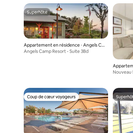
Superhôte
Superhôte
Appartement en résidence ⋅ Angels Ca
mp
Angels Camp Resort - Suite 3Bd
Apparteme
Nouveau 
avec loft
Coup de cœur voyageurs
Superhô
Coup de cœur voyageurs
Superhô