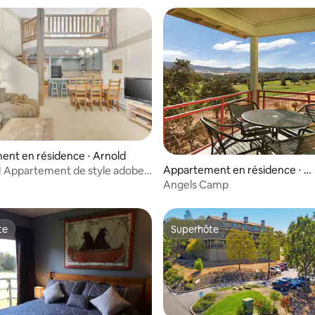
nt en résidence ⋅ Arnold
Appartement en résidence ⋅ A
! Appartement de style adobe
ngels Camp
 – Creekside #58
Angels Camp
te
Superhôte
te
Superhôte