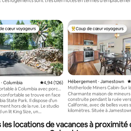
: ces logements sont très bien notés en termes d'emplacement
de cœur voyageurs
Coup de cœur voyageurs
 cœur voyageurs les plus appréciés
Coups de cœur voyageurs les p
Hébergement ⋅ Jamestown
É
 ⋅ Columbia
Évaluation moyenne sur la base de 126 commen
4,94 (126)
Motherlode Miners Cabin-Sur l
sur la base de 101 commentaires : 5 sur 5
ortable à Columbia avec porche
Yosemite.
Charmante maison de mineurs
 confortable se trouve en face
construite pendant la ruée vers 
te Park. Il dispose d'un
Californie, avec de belles vues 
ment hors de la rue. Le studio
kilomètres. Située à Jamestow
un lit King Size, un
Californie, à seulement 41 mile
teur et une cuisinière de grande
l'entrée du parc national de Yo
es locations de vacances à proximité d
 une salle de bains avec douche.
Big Oak Flat. L'une des deux ma
e de Columbia comprend son