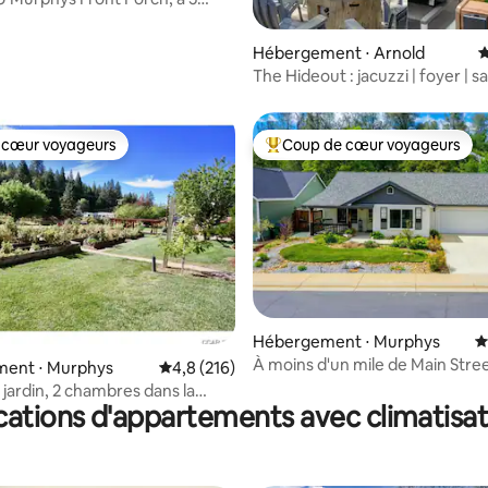
 pied de Main St
Hébergement ⋅ Arnold
É
The Hideout : jacuzzi | foyer | sa
 cœur voyageurs
Coup de cœur voyageurs
 cœur voyageurs
Coups de cœur voyageurs les p
 la base de 201 commentaires : 4,92 sur 5
Hébergement ⋅ Murphys
É
À moins d'un mile de Main Stre
ent ⋅ Murphys
Évaluation moyenne sur la base de 216 comm
4,8 (216)
Murphys !
 jardin, 2 chambres dans la
cations d'appartements avec climatisat
icole de Sierras