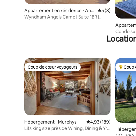
Appartement en résidence ⋅ Ang
Évaluation moyenn
5 (8)
els Camp
Wyndham Angels Camp | Suite 1BR |
Commodités du complexe hôtelier
Appartem
Grovelan
Condo sur 
Location
Coup de cœur voyageurs
Coup 
Coup de cœur voyageurs
Coups de
Hébergement ⋅ Murphys
Évaluation moyenne sur 
4,93 (189)
Lits king size près de Wining, Dining & Yr-
Hébergem
Round Adventure
NOUVEAU 