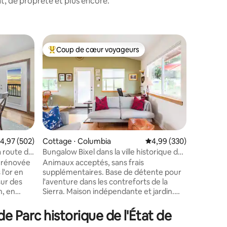
, de propreté et plus encore.
Maison d
Coup de cœur voyageurs
Coup
lus appréciés
Coups de cœur voyageurs les plus appréciés
Coups d
Adorable
chambre
Détendez
parmi les
depuis le
plus de 2
l'État de
attractio
centre-vi
Pinecrest
valuation moyenne sur la base de 502 commentaires : 4,97 sur 5
4,97 (502)
Cottage ⋅ Columbia
Évaluation moyenne sur
4,99 (330)
taires : 4,94 sur 5
locales (
a route de
Bungalow Bixel dans la ville historique de
dégustat
la ruée vers l'or de Columbia
 rénovée
Animaux acceptés, sans frais
Malones L
l'or en
supplémentaires. Base de détente pour
cours de 
sur des
l'aventure dans les contreforts de la
Calaveras
n, en
Sierra. Maison indépendante et jardin.
Pouvez-vo
s de
Nous avons apporté beaucoup de soin à
Venez pro
semite à
faire de cet endroit un lieu de séjour
conforta
e Parc historique de l'État de
isons
confortable, esthétique et fonctionnel. À