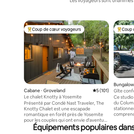
Les voyageurs sont unanimes 
Coup de cœur voyageurs
Coup 
Coups de cœur voyageurs les plus appréciés
Coups de
Bungalow
Cabane ⋅ Groveland
Évaluation moyenne 
5 (101)
Gîte conf
charmant
Le chalet Knotty à Yosemite
Ce studio
du Columbia Sta
Présenté par Condé Nast Traveler, The
stationne
Knotty Chalet est une escapade
comprend 
romantique en forêt près de Yosemite
réfrigéra
pour les couples qui ont envie d'aventure
Équipements populaires dans l
taille, et
le jour et de détente la nuit. Parcourez
Le charm
les sentiers emblématiques de Yosemite,