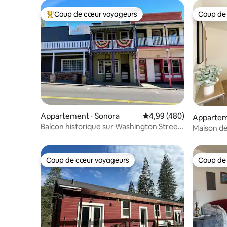
Coup de cœur voyageurs
Coup de
Coups de cœur voyageurs les plus appréciés
Coup de
Appartement ⋅ Sonora
Évaluation moyenne sur 
4,99 (480)
Appartem
Balcon historique sur Washington Street
Maison de
– Parking gratuit
Coup de cœur voyageurs
Coup de
Coup de cœur voyageurs
Coup de