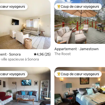
 cœur voyageurs
Coup de cœur voyageurs
 cœur voyageurs
Coups de cœur voyageurs les p
Appartement ⋅ Jamestown
la base de 480 commentaires : 4,99 sur 5
The Roost
ent ⋅ Sonora
Évaluation moyenne sur la base de 25 commen
4,96 (25)
 ville spacieuse à Sonora
 cœur voyageurs
Coup de cœur voyageurs
 cœur voyageurs
Coups de cœur voyageurs les p