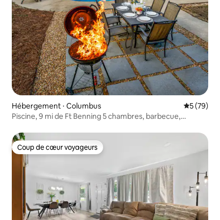
Hébergement ⋅ Columbus
Évaluation
5 (79)
Piscine, 9 mi de Ft Benning 5 chambres, barbecue,
cheminée, jeux
Coup de cœur voyageurs
Coup de cœur voyageurs