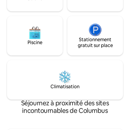
avez besoin pour 
Proposé par un Superhôte pour un
ou romantique ! O
séjour 5 étoiles sans accroc.
studio avec un fut
jusqu’à 4 personn
Stationnement
Piscine
gratuit sur place
Climatisation
Séjournez à proximité des sites
incontournables de Columbus