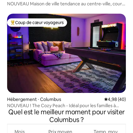
NOUVEAU Maison de ville tendance au centre-ville, cour
clôturée
Coup de cœur voyageurs
Coups de cœur voyageurs les plus appréciés
Hébergement ⋅ Columbus
Évaluation mo
4,98 (40)
NOUVEAU ! The Cozy Peach - Idéal pour les familles à
Quel est le meilleur moment pour visiter
Columbus !
Columbus ?
Mois
Prix moyen
Temp. moy.