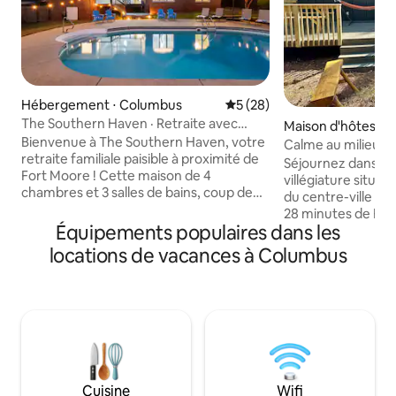
Hébergement ⋅ Columbus
Évaluation moyenne sur la b
5 (28)
The Southern Haven · Retraite avec
Maison d'hôtes ⋅ H
piscine près de Fort Moore
Bienvenue à The Southern Haven, votre
ty
Calme au milieu de
retraite familiale paisible à proximité de
confortable en fo
Séjournez dans not
Fort Moore ! Cette maison de 4
villégiature situé
chambres et 3 salles de bains, coup de
du centre-ville de
cœur voyageurs, dispose d'une piscine
28 minutes de For
privée, d'une cour spacieuse et d'un
Équipements populaires dans les
15 minutes de l’hôp
aménagement ouvert élégant. Profitez
30 minutes de Pin
locations de vacances à Columbus
d'une cuisine entièrement équipée, d'un
sommes fiers de ve
salon confortable et d'un espace de
séjour soit agréab
travail dédié. Parfaite pour les familles,
passiez le meilleu
les groupes ou les longs séjours, à
Notre logement se
quelques minutes seulement du centre-
privé au cœur d’un
ville de Columbus, de la Riverwalk et des
dispose d’un feu 
meilleurs restaurants. Détendez-vous,
projecteur de film
ressourcez-vous et créez des souvenirs
complète équipée 
Cuisine
Wifi
inoubliables dans le confort du Sud ! ⭐