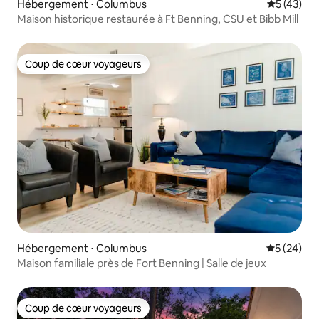
Hébergement ⋅ Columbus
Évaluation
5 (43)
Maison historique restaurée à Ft Benning, CSU et Bibb Mill
Coup de cœur voyageurs
Coup de cœur voyageurs
Hébergement ⋅ Columbus
Évaluation
5 (24)
Maison familiale près de Fort Benning | Salle de jeux
Coup de cœur voyageurs
Coup de cœur voyageurs