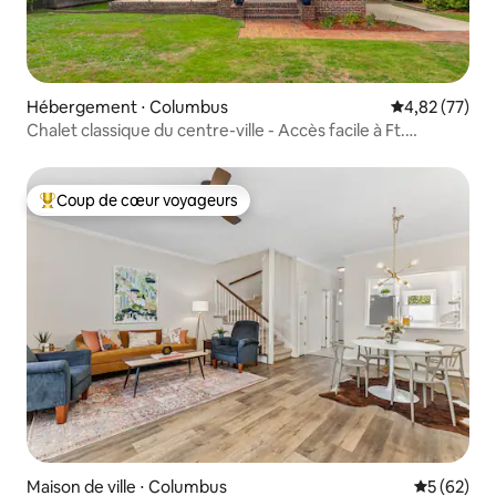
Hébergement ⋅ Columbus
Évaluation mo
4,82 (77)
Chalet classique du centre-ville - Accès facile à Ft.
Benning
Coup de cœur voyageurs
Coups de cœur voyageurs les plus appréciés
Maison de ville ⋅ Columbus
Évaluation
5 (62)