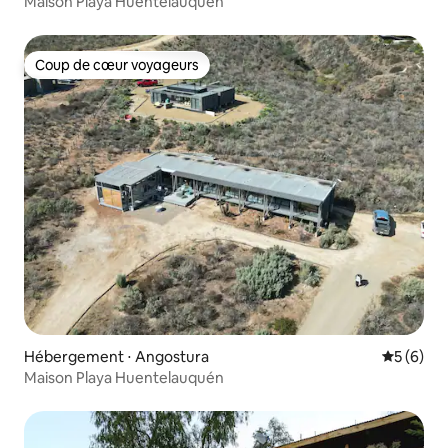
Maison Playa Huentelauquén
Coup de cœur voyageurs
Coup de cœur voyageurs
Hébergement ⋅ Angostura
Évaluatio
5 (6)
Maison Playa Huentelauquén