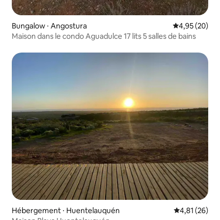
Bungalow ⋅ Angostura
Évaluation mo
4,95 (20)
Maison dans le condo Aguadulce 17 lits 5 salles de bains
Hébergement ⋅ Huentelauquén
Évaluation mo
4,81 (26)