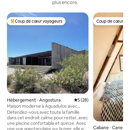
plus encore.
Coup de cœur voyageurs
Coup de cœur vo
Coups de cœur voyageurs les plus appréciés
Coup de cœur vo
Hébergement ⋅ Angostura
Évaluation moyenne sur la b
5 (28)
Maison moderne à Aguadulce avec
piscine
Détendez-vous avec toute la famille
dans cet endroit calme pour rester, avec
une piscine confortable et quinze. Avec
Cabane ⋅ Canela B
une vue spectaculaire sur la mer, elle est