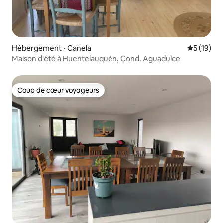
Hébergement ⋅ Canela
Évaluation
5 (19)
Maison d'été à Huentelauquén, Cond. Aguadulce
Coup de cœur voyageurs
Coup de cœur voyageurs